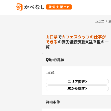
トップ
山口県
で
カフェスタッフの仕事が
できる
の就労継続支援A型/B型の一
覧
地域/路線
山口県
エリア
変更
駅から探す
詳細条件