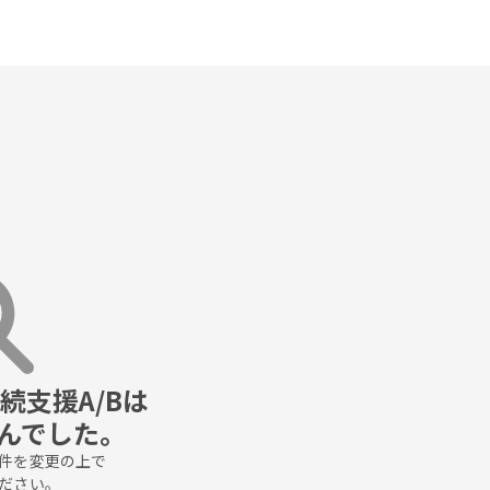
支援A/Bは

んでした。
件を変更の上で

ださい。