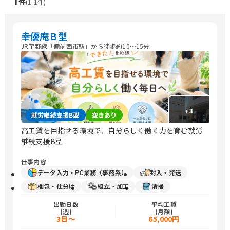
1
件
(
1
-
1
件)
幸優庵Ｂ型
JR宇野線「備前西市駅」から徒歩約10～15分
+
3
就労継続支援B型
空きあり
高工賃を目指せる環境で、自分らしく働く力を育む就労
継続支援B型
仕事内容
データ入力・PC業務（事務系）
封入・発送
梱包・仕分け
組立・加工
清掃
出勤日数
平均工賃
(週)
(月額)
3日～
65,000円