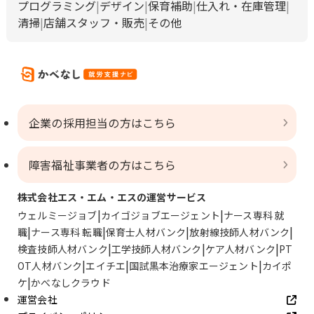
プログラミング
デザイン
保育補助
仕入れ・在庫管理
清掃
店舗スタッフ・販売
その他
企業の採用担当の方はこちら
障害福祉事業者の方はこちら
株式会社エス・エム・エスの運営サービス
ウェルミージョブ
カイゴジョブエージェント
ナース専科 就
職
ナース専科 転職
保育士人材バンク
放射線技師人材バンク
検査技師人材バンク
工学技師人材バンク
ケア人材バンク
PT
OT人材バンク
エイチエ
国試黒本治療家エージェント
カイポ
ケ
かべなしクラウド
運営会社