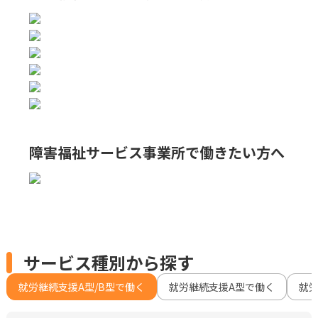
障害福祉サービス事業所で
働きたい方へ
サービス種別から探す
就労継続支援A型/B型で働く
就労継続支援A型で働く
就