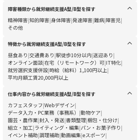
障害種類から就労継続支援A型/B型を探す
精神障害
知的障害
身体障害
発達障害
難病
障害児
その他
特徴から就労継続支援A型/B型を探す
昼食あり
交通費あり
駅徒歩10分以内
送迎あり
オンライン面談
在宅（リモートワーク）可
IT特化
就労選択支援併設
時給（給料）1,100円以上
平均月額工賃20,000円以上
仕事内容から就労継続支援A型/B型を探す
カフェスタッフ
Webデザイン
データ入力・PC業務（事務系）
動物ケア
園芸・農作業
封入・発送
書類整理
梱包・仕分け
組立・加工
ライティング・編集
パン・お菓子作り
イベント補助
調理補助
動画編集
eスポーツ