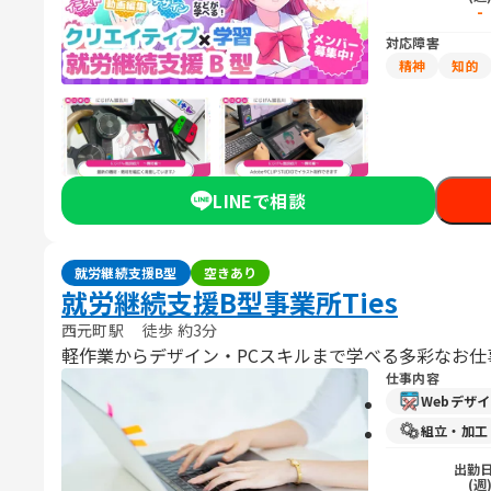
-
対応障害
精神
知的
LINEで相談
就労継続支援B型
空きあり
就労継続支援B型事業所Ties
西元町駅 徒歩 約3分
軽作業からデザイン・PCスキルまで学べる多彩なお仕
仕事内容
Webデザ
組立・加工
出勤
(週