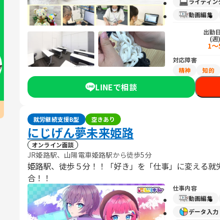
ライティン
動画編集
出勤
(週
1～
対応障害
精神
知的
LINEで相談
就労継続支援B型
空きあり
にじげん夢未来姫路
オンライン面談
JR姫路駅、山陽電車姫路駅から徒歩5分
姫路駅、徒歩５分！！「好き」を「仕事」に変える就
合！！
仕事内容
動画編集
データ入