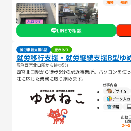
精神
知的
LINEで相談
就労継続支援B型
空きあり
就労移行支援・就労継続支援B型ゆ
阪急西宮北口駅から徒歩5分
西宮北口駅から徒歩5分の駅近事業所。パソコンを使
味に応じた業務に取り組めます。
仕事内容
デザイン
データ入
清掃
出勤
(週
2～