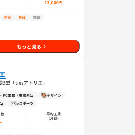
日
13,000円
発達
身体
難病
もっと見る
エ
型「tiesアトリエ」
力・PC業務（事務系）
デザイン
イン
eスポーツ
日数
平均工賃
)
(月額)
～
-