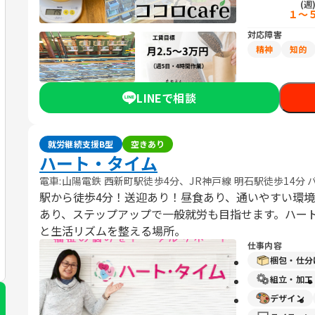
(週
１〜
対応障害
精神
知的
LINEで相談
就労継続支援B型
空きあり
ハート・タイム
電車:山陽電鉄 西新町駅徒歩4分、JR神戸線 明石駅徒歩14分
駅から徒歩4分！送迎あり！昼食あり、通いやすい環
あり、ステップアップで一般就労も目指せます。ハー
と生活リズムを整える場所。
仕事内容
梱包・仕分
組立・加工
デザイン