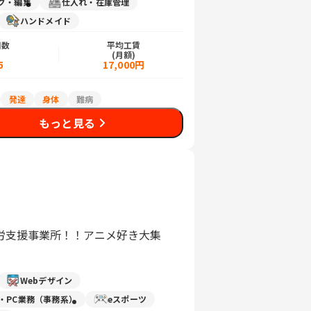
グ・編集
仕入れ・在庫管理
ハンドメイド
日数
平均工賃
)
(月額)
5
17,000円
発達
身体
難病
もっと見る
労支援事業所！！アニメ好き大集
Webデザイン
力・PC業務（事務系）
eスポーツ