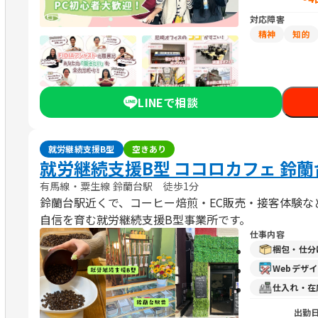
対応障害
精神
知的
LINEで相談
就労継続支援B型
空きあり
就労継続支援B型 ココロカフェ 鈴
有馬線・粟生線 鈴蘭台駅 徒歩1分
鈴蘭台駅近くで、コーヒー焙煎・EC販売・接客体験な
自信を育む就労継続支援B型事業所です。
仕事内容
梱包・仕分
Webデザ
仕入れ・在
出勤