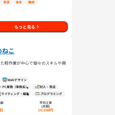
発達
身体
難病
もっと見る
めねこ
った軽作業が中心で個々のスキルや興
Webデザイン
力・PC業務（事務系）
封入・発送
ライティング・編集
プログラミング
日数
平均工賃
)
(月額)
5日
10,000円