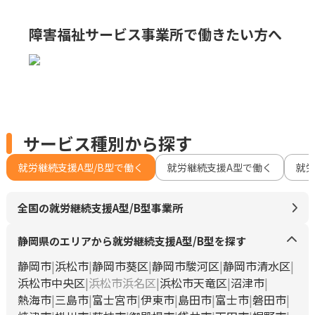
障害福祉サービス事業所で
働きたい方へ
サービス種別から探す
就労継続支援A型/B型で働く
就労継続支援A型で働く
就
全国の就労継続支援A型/B型事業所
静岡県のエリアから就労継続支援A型/B型を探す
静岡市
浜松市
静岡市葵区
静岡市駿河区
静岡市清水区
浜松市中央区
浜松市浜名区
浜松市天竜区
沼津市
熱海市
三島市
富士宮市
伊東市
島田市
富士市
磐田市