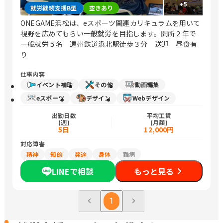
+
5
就労継続支援B型
空きあり
ONEGAME浜松は、eスポーツ関連カリキュラムを用いて
視野を広めてもらい一般就労を目指します。開所２年で
一般就労５名 遠州鉄道浜北駅徒歩３分 送迎 昼食有
り
仕事内容
イベント補助
その他
動画編集
eスポーツ
デザイン
Webデザイン
出勤日数
平均工賃
(週)
(月額)
5日
12,000円
対応障害
精神
知的
発達
身体
難病
LINEで相談
もっと見る
1