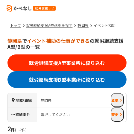
トップ
就労継続支援A型/B型を探す
静岡県
イベント補助
静岡県
で
イベント補助の仕事ができる
の就労継続支援
A型/B型の一覧
就労継続支援A型事業所に絞り込む
就労継続支援B型事業所に絞り込む
地域/路線
静岡県
変更
詳細条件
選択してください
変更
2
件
(
1
-
2
件)