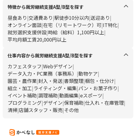
特徴から就労継続支援A型/B型を探す
昼食あり
交通費あり
駅徒歩10分以内
送迎あり
オンライン面談
在宅（リモートワーク）可
IT特化
就労選択支援併設
時給（給料）1,100円以上
平均月額工賃20,000円以上
仕事内容から就労継続支援A型/B型を探す
カフェスタッフ
Webデザイン
データ入力・PC業務（事務系）
動物ケア
園芸・農作業
封入・発送
書類整理
梱包・仕分け
組立・加工
ライティング・編集
パン・お菓子作り
イベント補助
調理補助
動画編集
eスポーツ
プログラミング
デザイン
保育補助
仕入れ・在庫管理
清掃
店舗スタッフ・販売
その他