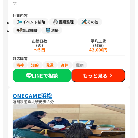
す。
仕事内容
イベント補助
書類整理
その他
調理補助
清掃
出勤日数
平均工賃
(週)
(月額)
～5日
42,000円
対応障害
精神
知的
発達
身体
難病
LINEで相談
もっと見る
ONEGAME浜松
遠州鉄道浜北駅徒歩３分