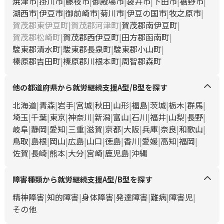
焼津市
掛川市
藤枝市
御殿場市
袋井市
下田市
裾野市
湖西市
伊豆市
御前崎市
菊川市
伊豆の国市
牧之原市
賀茂郡東伊豆町
賀茂郡河津町
賀茂郡南伊豆町
賀茂郡松崎町
賀茂郡西伊豆町
田方郡函南町
駿東郡清水町
駿東郡長泉町
駿東郡小山町
榛原郡吉田町
榛原郡川根本町
周智郡森町
他の都道府県から就労継続支援A型/B型を探す
北海道
青森
岩手
宮城
秋田
山形
福島
茨城
栃木
群馬
埼玉
千葉
東京
神奈川
新潟
富山
石川
福井
山梨
長野
岐阜
静岡
愛知
三重
滋賀
京都
大阪
兵庫
奈良
和歌山
鳥取
島根
岡山
広島
山口
徳島
香川
愛媛
高知
福岡
佐賀
長崎
熊本
大分
宮崎
鹿児島
沖縄
障害種類から就労継続支援A型/B型を探す
精神障害
知的障害
身体障害
発達障害
難病
障害児
その他