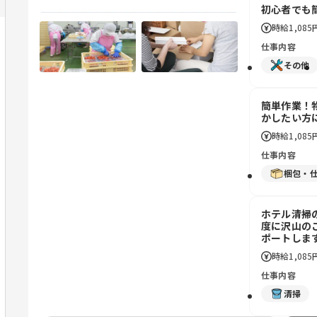
初心者でも
時給
1,085
仕事内容
その他
簡単作業！
かしたい方
時給
1,085
仕事内容
梱包・
ホテル清掃
度に沢山の
ポートしま
時給
1,085
仕事内容
清掃