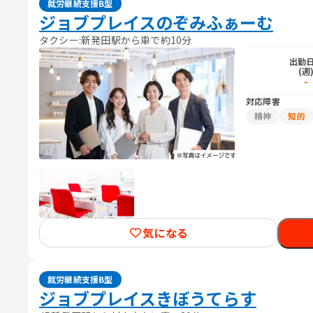
就労継続支援B型
ジョブプレイスのぞみふぁーむ
タクシー:新発田駅から車で約10分
出勤
(週
-
対応障害
精神
知的
気になる
就労継続支援B型
ジョブプレイスきぼうてらす