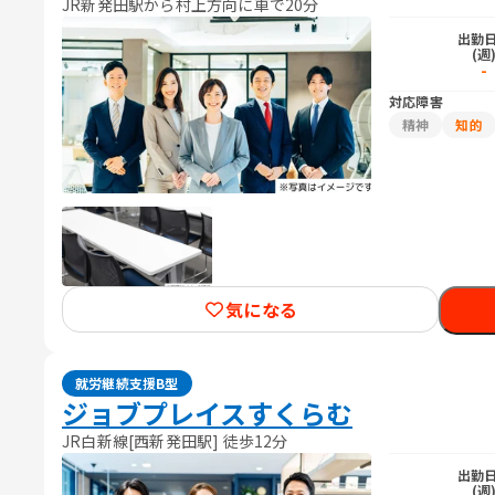
JR新発田駅から村上方向に車で20分
出勤
(週
-
対応障害
精神
知的
気になる
就労継続支援B型
ジョブプレイスすくらむ
JR白新線[西新発田駅] 徒歩12分
出勤
(週