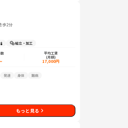
徒歩2分
け
組立・加工
日数
平均工賃
)
(月額)
～
17,000円
発達
身体
難病
もっと見る