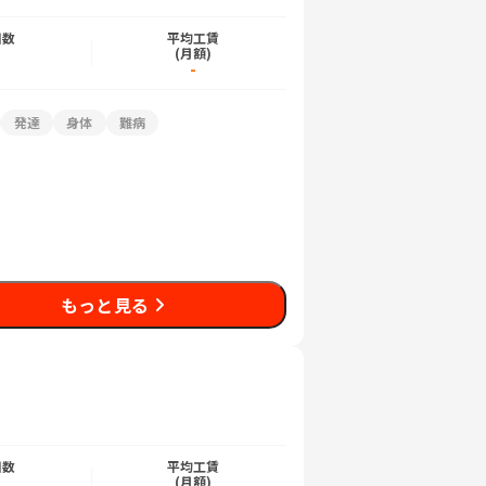
日数
平均工賃
)
(月額)
-
発達
身体
難病
もっと見る
日数
平均工賃
)
(月額)