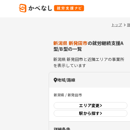
トップ
新潟県 新発田市
の就労継続支援A
型/B型の一覧
新潟県
新発田市
と近隣エリアの事業所
を表示しています
地域/路線
新潟県 / 新発田市
エリア
変更
駅から探す
詳細条件