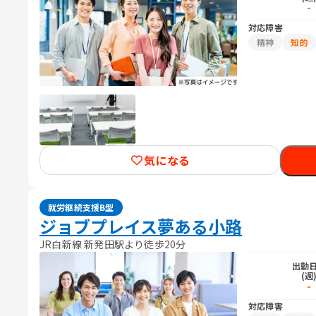
-
対応障害
精神
知的
気になる
就労継続支援B型
ジョブプレイス夢ある小路
JR白新線 新発田駅より徒歩20分
出勤
(週
-
対応障害