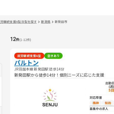
就労継続支援A型/B型を探す
新潟県
新発田市
12
件
(
1
-
12
件)
就労継続支援A型
空きあり
パルトン
JR羽越本線 新発田駅 徒歩14分
新発田駅から徒歩14分！個別ニーズに応じた支援
出勤
(週
5
対応障害
精神
知的
募集中の求人