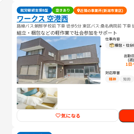
就労継続支援B型
空きあり
近隣の事業所(新潟市東区)
ワークス 空港西
路線バス:朝鮮学校前 下車 徒歩5分 東区バス:桑名病院前 下車 
組立・梱包などの軽作業で社会参加をサポート
仕事内容
梱包・仕分
出勤
(週
1日
対応障害
精神
知的
気になる