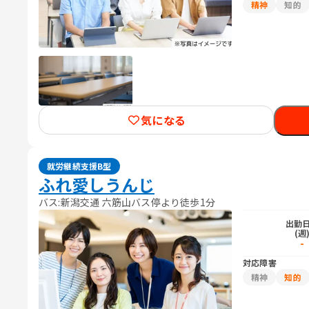
精神
知的
気になる
就労継続支援B型
ふれ愛しうんじ
バス:新潟交通 六筋山バス停より徒歩1分
出勤
(週
-
対応障害
精神
知的