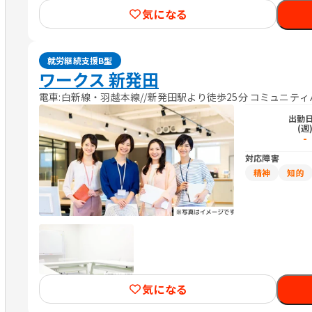
気になる
就労継続支援B型
ワークス 新発田
電車:白新線・羽越本線//新発田駅より徒歩25分 コミュニテ
出勤
(週
-
対応障害
精神
知的
気になる