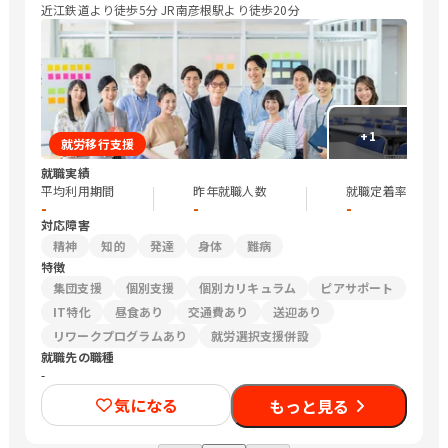
近江鉄道より徒歩5分 JR南彦根駅より徒歩20分
+
1
就労移行支援
就職実績
平均利用期間
昨年就職人数
就職定着率
-
-
-
対応障害
精神
知的
発達
身体
難病
特徴
集団支援
個別支援
個別カリキュラム
ピアサポート
IT特化
昼食あり
交通費あり
送迎あり
リワークプログラムあり
就労選択支援併設
就職先の職種
-
気になる
もっと見る