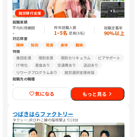
+
1
就労移行支援
就職実績
昨年就職人数
平均利用期間
就職定着率
1~5名
-
90%以上
定員(
6
名)
対応障害
精神
知的
発達
身体
難病
特徴
集団支援
個別支援
個別カリキュラム
ピアサポート
IT特化
昼食あり
交通費あり
送迎あり
リワークプログラムあり
就労選択支援併設
就職先の職種
-
気になる
もっと見る
つばきはらファクトリー
タクシー:JRびわこ線の稲枝駅より10分