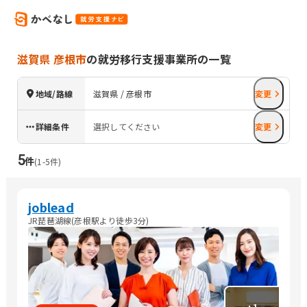
滋賀県 彦根市
の就労移行支援事業所の一覧
地域/路線
滋賀県 / 彦根市
変更
詳細条件
選択してください
変更
5
件
(
1
-
5
件)
joblead
JR琵琶湖線(彦根駅より徒歩3分)
+
1