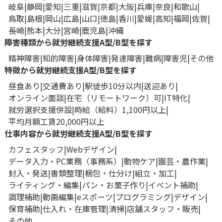
岐阜
静岡
愛知
三重
滋賀
京都
大阪
兵庫
奈良
和歌山
鳥取
島根
岡山
広島
山口
徳島
香川
愛媛
高知
福岡
佐賀
長崎
熊本
大分
宮崎
鹿児島
沖縄
障害種類から就労継続支援A型/B型を探す
精神障害
知的障害
身体障害
発達障害
難病
障害児
その他
特徴から就労継続支援A型/B型を探す
昼食あり
交通費あり
駅徒歩10分以内
送迎あり
オンライン面談
在宅（リモートワーク）可
IT特化
就労選択支援併設
時給（給料）1,100円以上
平均月額工賃20,000円以上
仕事内容から就労継続支援A型/B型を探す
カフェスタッフ
Webデザイン
データ入力・PC業務（事務系）
動物ケア
園芸・農作業
封入・発送
書類整理
梱包・仕分け
組立・加工
ライティング・編集
パン・お菓子作り
イベント補助
調理補助
動画編集
eスポーツ
プログラミング
デザイン
保育補助
仕入れ・在庫管理
清掃
店舗スタッフ・販売
その他