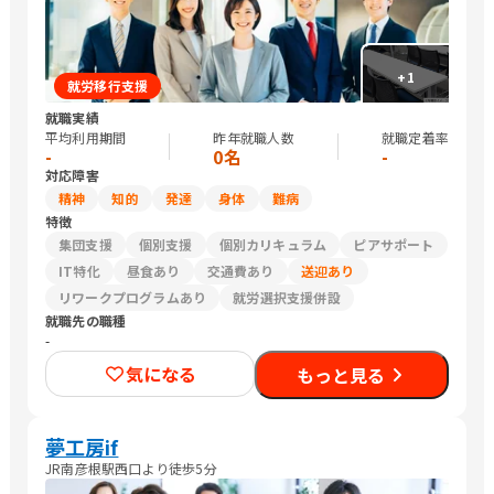
+
1
就労移行支援
就職実績
平均利用期間
昨年就職人数
就職定着率
-
0名
-
対応障害
精神
知的
発達
身体
難病
特徴
集団支援
個別支援
個別カリキュラム
ピアサポート
IT特化
昼食あり
交通費あり
送迎あり
リワークプログラムあり
就労選択支援併設
就職先の職種
-
気になる
もっと見る
夢工房if
JR南彦根駅西口より徒歩5分