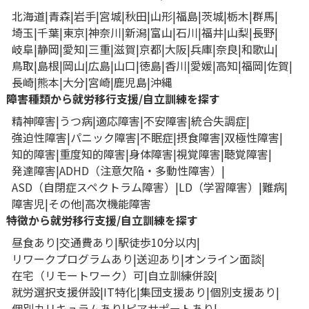
北海道
青森
岩手
宮城
秋田
山形
福島
茨城
栃木
群馬
埼玉
千葉
東京
神奈川
新潟
富山
石川
福井
山梨
長野
岐阜
静岡
愛知
三重
滋賀
京都
大阪
兵庫
奈良
和歌山
鳥取
島根
岡山
広島
山口
徳島
香川
愛媛
高知
福岡
佐賀
長崎
熊本
大分
宮崎
鹿児島
沖縄
障害種類から就労移行支援/自立訓練を探す
精神障害
うつ病
適応障害
不安障害
統合失調症
強迫性障害
パニック障害
不眠症
摂食障害
双極性障害
知的障害
重度知的障害
身体障害
視覚障害
聴覚障害
発達障害
ADHD（注意欠陥・多動性障害）
ASD（自閉症スペクトラム障害）
LD（学習障害）
難病
障害児
その他
高次機能障害
特徴から就労移行支援/自立訓練を探す
昼食あり
交通費あり
駅徒歩10分以内
リワークプログラムあり
送迎あり
オンライン面談
在宅（リモートワーク）可
自立訓練併設
就労選択支援併設
IT特化
集団支援あり
個別支援あり
個別カリキュラムあり
ピアサポートあり