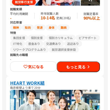
就労移行支援
就職実績
昨年就職人数
平均利用期間
就職定着率
10-14名
-
90%以上
定員(
20
名)
対応障害
精神
知的
発達
身体
難病
特徴
集団支援
個別支援
個別カリキュラム
ピアサポート
IT特化
昼食あり
交通費あり
送迎あり
リワークプログラムあり
就労選択支援併設
就職先の職種
-
気になる
もっと見る
HEART WORK結
南彦根駅より車で20分