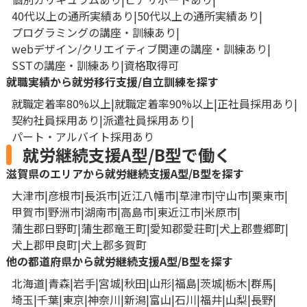
40代以上の通所実績あり
50代以上の通所実績あり
プログラミングの講座・訓練あり
webデザイン/クリエイティブ関連の講座・訓練あり
SSTの講座・訓練あり
資格取得可
就職実績から就労移行支援/自立訓練を探す
就職定着率80%以上
就職定着率90%以上
正社員採用あり
契約社員採用あり
派遣社員採用あり
パート・アルバイト採用あり
就労継続支援A型/B型で働く
滋賀県のエリアから就労継続支援A型/B型を探す
大津市
彦根市
長浜市
近江八幡市
草津市
守山市
栗東市
甲賀市
野洲市
湖南市
高島市
東近江市
米原市
蒲生郡日野町
蒲生郡竜王町
愛知郡愛荘町
犬上郡豊郷町
犬上郡甲良町
犬上郡多賀町
他の都道府県から就労継続支援A型/B型を探す
北海道
青森
岩手
宮城
秋田
山形
福島
茨城
栃木
群馬
埼玉
千葉
東京
神奈川
新潟
富山
石川
福井
山梨
長野