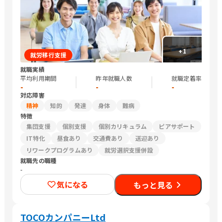
+
1
就労移行支援
就職実績
平均利用期間
昨年就職人数
就職定着率
-
-
-
対応障害
精神
知的
発達
身体
難病
特徴
集団支援
個別支援
個別カリキュラム
ピアサポート
IT特化
昼食あり
交通費あり
送迎あり
リワークプログラムあり
就労選択支援併設
就職先の職種
-
気になる
もっと見る
TOCOカンパニーLtd