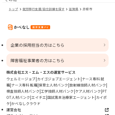
トップ
就労移行支援/自立訓練を探す
滋賀県
彦根市
企業の採用担当の方はこちら
障害福祉事業者の方はこちら
株式会社エス・エム・エスの運営サービス
ウェルミージョブ
カイゴジョブエージェント
ナース専科 就
職
ナース専科 転職
保育士人材バンク
放射線技師人材バンク
検査技師人材バンク
工学技師人材バンク
ケア人材バンク
PT
OT人材バンク
エイチエ
国試黒本治療家エージェント
カイポ
ケ
かべなしクラウド
運営会社