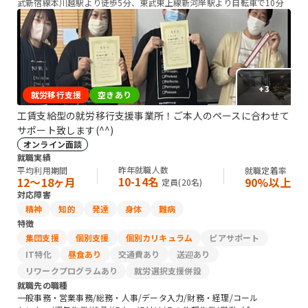
武新宿線本川越駅より徒歩5分、東武東上線新河岸駅より自転車で10分
+
3
就労移行支援
空きあり
工賃支給型の就労移行支援事業所！ご本人のペースに合わせて
サポート致します(^^)
オンライン面談
就職実績
昨年就職人数
平均利用期間
就職定着率
10-14名
12〜18ヶ月
90%以上
定員(
20
名)
対応障害
精神
知的
発達
身体
難病
特徴
集団支援
個別支援
個別カリキュラム
ピアサポート
IT特化
昼食あり
交通費あり
送迎あり
リワークプログラムあり
就労選択支援併設
就職先の職種
一般事務・営業事務/総務・人事/データ入力/財務・経理/コール