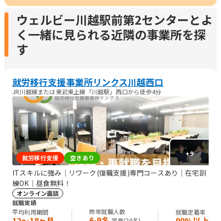
ウェルビー川越駅前第2センターとよ
く一緒に見られる近隣の事業所を探
す
就労移行支援事業所リンクス川越西口
JR川越線または東武東上線「川越駅」西口から徒歩4分
+
9
就労移行支援
空きあり
ITスキルに強み｜リワーク(復職支援)専門コースあり｜在宅訓
練OK｜昼食無料！
オンライン面談
就職実績
昨年就職人数
平均利用期間
就職定着率
6-9名
12〜18ヶ月
90%以上
定員(
20
名)