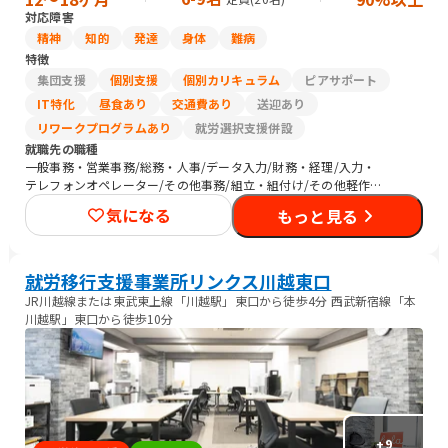
対応障害
精神
知的
発達
身体
難病
特徴
集団支援
個別支援
個別カリキュラム
ピアサポート
IT特化
昼食あり
交通費あり
送迎あり
リワークプログラムあり
就労選択支援併設
就職先の職種
一般事務・営業事務/総務・人事/データ入力/財務・経理/入力・
テレフォンオペレーター/その他事務/組立・組付け/その他軽作
業/生産・製造オペレーション/CADオペレーター/警備/農作業
気になる
もっと見る
就労移行支援事業所リンクス川越東口
JR川越線または東武東上線「川越駅」東口から徒歩4分 西武新宿線「本
川越駅」東口から徒歩10分
+
9