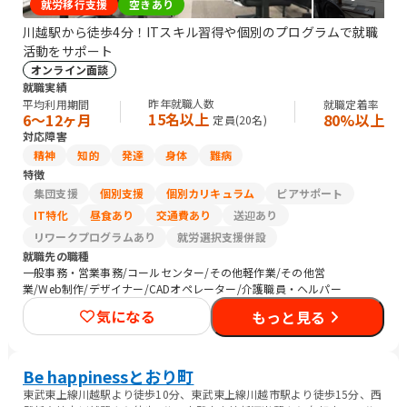
就労移行支援
空きあり
川越駅から徒歩4分！ITスキル習得や個別のプログラムで就職
活動をサポート
オンライン面談
就職実績
昨年就職人数
平均利用期間
就職定着率
15名以上
6〜12ヶ月
80%以上
定員(
20
名)
対応障害
精神
知的
発達
身体
難病
特徴
集団支援
個別支援
個別カリキュラム
ピアサポート
IT特化
昼食あり
交通費あり
送迎あり
リワークプログラムあり
就労選択支援併設
就職先の職種
一般事務・営業事務/コールセンター/その他軽作業/その他営
業/Web制作/デザイナー/CADオペレーター/介護職員・ヘルパー
気になる
もっと見る
Be happinessとおり町
東武東上線川越駅より徒歩10分、東武東上線川越市駅より徒歩15分、西