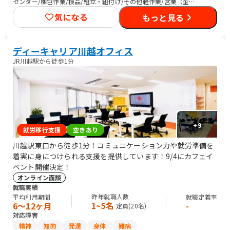
センター/梱包作業/検品/組立・組付け/その他軽作業/営業（企業
向け）/販売スタッフ・接客/バックヤード・商品管理/介護職員・
気になる
もっと見る
ヘルパー/保育士/清掃/農作業
ディーキャリア川越オフィス
JR川越駅から徒歩1分
+
9
就労移行支援
空きあり
川越駅東口から徒歩1分！コミュニケーション力や就労準備を
着実に身につけられる支援を提供しています！9/4にカフェイ
ベント開催決定！
オンライン面談
就職実績
昨年就職人数
平均利用期間
就職定着率
1~5名
6〜12ヶ月
-
定員(
20
名)
対応障害
精神
知的
発達
身体
難病