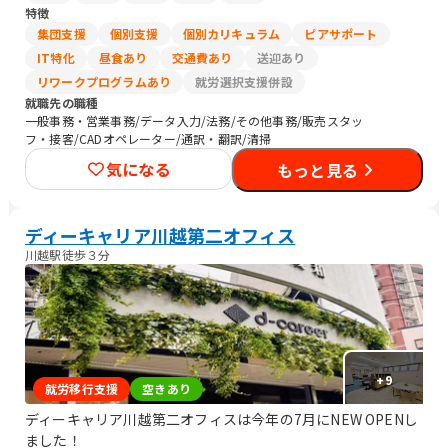
特徴
集団支援
個別支援
個別カリキュラム
ピアサポート
IT特化
昼食あり
交通費あり
送迎あり
リワークプログラムあり
就労選択支援併設
就職先の職種
一般事務・営業事務/データ入力/法務/その他事務/販売スタッ
フ・接客/CADオペレーター/通訳・翻訳/清掃
気になる
もっと見る
ディーキャリア川越第二オフィス
川越駅徒歩３分
+
9
就労移行支援
空きあり
ディーキャリア川越第二オフィスは今年の7月にNEW OPENし
ました！