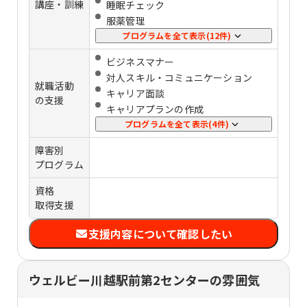
講座・訓練
睡眠チェック
服薬管理
感情コントロール
プログラムを全て表示(12件)
ストレス管理
ビジネスマナー
パソコンの基礎スキル
対人スキル・コミュニケーション
事務スキル
就職活動
キャリア⾯談
在宅ワークスキル
の支援
キャリアプランの作成
清掃
応募書類添削
プログラムを全て表示(4件)
物流軽作業
⾯接練習
運動・ストレッチ
障害別
定着支援
SST（対人関係や社会生活に必要なス
プログラム
企業実習
キルを身に付ける訓練）
資格
タスク・時間管理
取得支援
傾聴力
他者理解
支援内容について確認したい
ウェルビー川越駅前第2センターの雰囲気