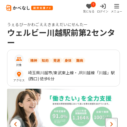
0
気になる
ログイン
メニュー
うぇるびーかわごええきまえだいにせんたー
ウェルビー川越駅前第2センタ
ー
精神
知的
発達
身体
難病
対象
埼玉県
川越市
/東武東上線・JR川越線「川越」駅
(西口) 徒歩6分
アクセス