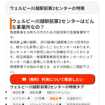
ウェルビー川越駅前第2センターの特徴
ウェルビー川越駅前第2センターはどん
な事業所なの？
発達障害をお持ちの方のための就労移行支援事業所で
す。
東武東上線川越駅、JR川越線川越駅東口から徒歩6分
と、駅からも非常に近いところにセンターはあります。
広いセンター内で就労に向けた訓練を行なっておりま
す。埼玉県委託・発達障害者就労支援センターのジョブ
センター川越と連携した支援を行います。
発達障害でお悩みの皆さま、まずは気軽にご相談下さ
い。
（無料）利用について相談したい
ウェルビー川越駅前第2センター
の特徴タグ
集団支援
個別支援
個別カリキュラム
ピアサポート
IT特化
昼食あり
交通費あり
送迎あり
リワークプログラムあり
就労選択支援併設