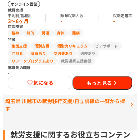
オンライン面談
就職実績
平均利用期間
昨年就職人数
就職定着率
3〜6ヶ月
-
-
対応障害
精神
知的
発達
身体
難病
特徴
集団支援
個別支援
個別カリキュラム
ピアサポート
IT特化
昼食あり
交通費あり
送迎あり
リワークプログラムあり
就労選択支援併設
就職先の職種
-
気になる
もっと見る
埼玉県 川越市の就労移行支援/自立訓練の一覧から探
す
就労支援に関するお役立ちコンテン