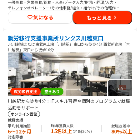
一般事務・営業事務/総務・人事/データ入力/財務・経理/入力・
テレフォンオペレーター/その他事務/組立・組付け/その他軽作
業/生産・製造オペレーション/CADオペレーター/警備/農作業
気になる
もっと見る
就労移行支援事業所リンクス川越東口
JR川越線または東武東上線「川越駅」東口から徒歩4分 西武新宿線「本
川越駅」東口から徒歩10分
+
9
就労移行支援
空きあり
川越駅から徒歩4分！ITスキル習得や個別のプログラムで就職
活動をサポート
オンライン面談
就職実績
昨年就職人数
平均利用期間
就職定着率
15名以上
6〜12ヶ月
80%以上
定員(
20
名)
対応障害