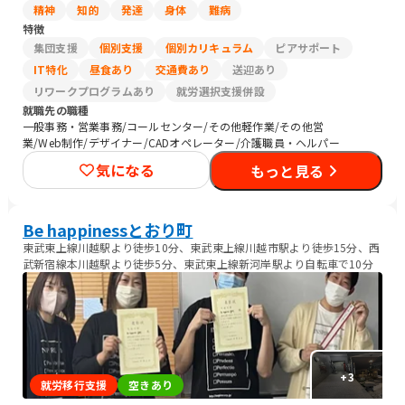
精神
知的
発達
身体
難病
特徴
集団支援
個別支援
個別カリキュラム
ピアサポート
IT特化
昼食あり
交通費あり
送迎あり
リワークプログラムあり
就労選択支援併設
就職先の職種
一般事務・営業事務/コールセンター/その他軽作業/その他営
業/Web制作/デザイナー/CADオペレーター/介護職員・ヘルパー
気になる
もっと見る
Be happinessとおり町
東武東上線川越駅より徒歩10分、東武東上線川越市駅より徒歩15分、西
武新宿線本川越駅より徒歩5分、東武東上線新河岸駅より自転車で10分
+
3
就労移行支援
空きあり