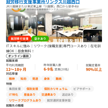
就労移行支援事業所リンクス川越西口
JR川越線または東武東上線「川越駅」西口から徒歩4分
+
9
就労移行支援
空きあり
ITスキルに強み｜リワーク(復職支援)専門コースあり｜在宅訓
練OK｜昼食無料！
オンライン面談
就職実績
昨年就職人数
平均利用期間
就職定着率
6-9名
12〜18ヶ月
90%以上
定員(
20
名)
対応障害
精神
知的
発達
身体
難病
特徴
集団支援
個別支援
個別カリキュラム
ピアサポート
IT特化
昼食あり
交通費あり
送迎あり
リワークプログラムあり
就労選択支援併設
就職先の職種