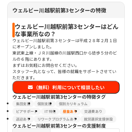
ウェルビー川越駅前第3センターの特徴
ウェルビー川越駅前第3センターはどん
な事業所なの？
ウェルビー川越駅前第３センターは平成２８年２月１日
にオープンしました。
東武東上線・ＪＲ川越線の川越駅西口から徒歩５分のビ
ルの６階にあります。
まずはお気軽にお問合せください。
スタッフ一丸となって、皆様の就職をサポートさせてい
ただきます。
（無料）利用について相談したい
ウェルビー川越駅前第3センター
の特徴タグ
集団支援
個別支援
個別カリキュラム
ピアサポート
IT特化
昼食あり
交通費あり
送迎あり
リワークプログラムあり
就労選択支援併設
ウェルビー川越駅前第3センター
の支援制度