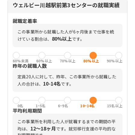
ウェルビー川越駅前第3センターの就職実績
就職定着率
この事業所から就職した人が6ヶ月後まで仕事を続
80%以上
けている割合は、
です。
60%未満
60%以上
70%以上
80%以上
90%以上
昨年の就職人数
定員
20
人に対して、昨年、この事業所から就職した
10-14名
人の合計は、
です。
0名
1~5名
6~9名
10~14名
15名以上
平均利用期間
この事業所を利用した人が就職するまでの期間の平
12〜18ヶ月
均は、
です。
就労移行支援の平均的な
利用期間です。