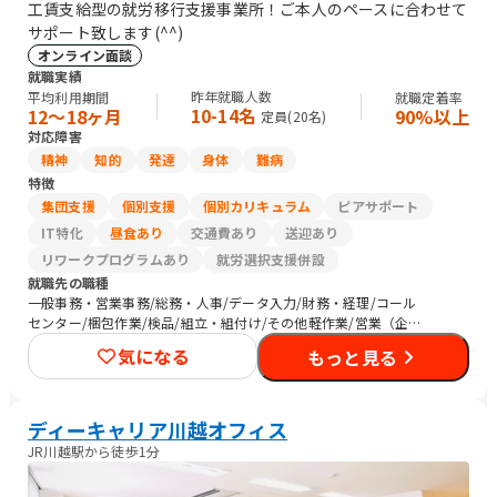
工賃支給型の就労移行支援事業所！ご本人のペースに合わせて
サポート致します(^^)
オンライン面談
就職実績
昨年就職人数
平均利用期間
就職定着率
10-14名
12〜18ヶ月
90%以上
定員(
20
名)
対応障害
精神
知的
発達
身体
難病
特徴
集団支援
個別支援
個別カリキュラム
ピアサポート
IT特化
昼食あり
交通費あり
送迎あり
リワークプログラムあり
就労選択支援併設
就職先の職種
一般事務・営業事務/総務・人事/データ入力/財務・経理/コール
センター/梱包作業/検品/組立・組付け/その他軽作業/営業（企業
向け）/販売スタッフ・接客/バックヤード・商品管理/介護職員・
気になる
もっと見る
ヘルパー/保育士/清掃/農作業
ディーキャリア川越オフィス
JR川越駅から徒歩1分