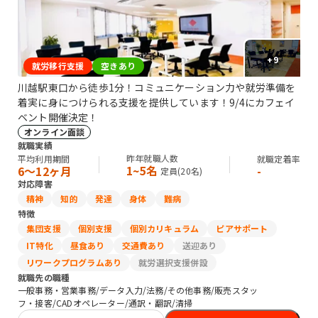
+
9
就労移行支援
空きあり
川越駅東口から徒歩1分！コミュニケーション力や就労準備を
着実に身につけられる支援を提供しています！9/4にカフェイ
ベント開催決定！
オンライン面談
就職実績
昨年就職人数
平均利用期間
就職定着率
1~5名
6〜12ヶ月
-
定員(
20
名)
対応障害
精神
知的
発達
身体
難病
特徴
集団支援
個別支援
個別カリキュラム
ピアサポート
IT特化
昼食あり
交通費あり
送迎あり
リワークプログラムあり
就労選択支援併設
就職先の職種
一般事務・営業事務/データ入力/法務/その他事務/販売スタッ
フ・接客/CADオペレーター/通訳・翻訳/清掃