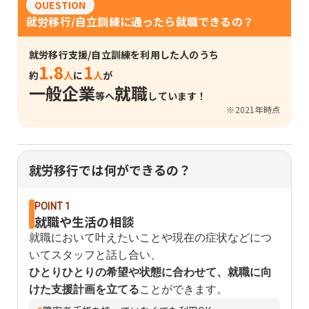
QUESTION
就労移行/自立訓練に通ったら就職できるの？
就労移行支援/自立訓練を利用した人のうち
1.8
1
約
人
に
人
が
一般企業
就職
等へ
しています！
※2021年時点
就労移行では何ができるの？
POINT 1
就職や生活の相談
就職において叶えたいことや現在の症状などにつ
いてスタッフと話し合い、
ひとりひとりの希望や状態に合わせて、就職に向
けた支援計画を立てる
ことができます。