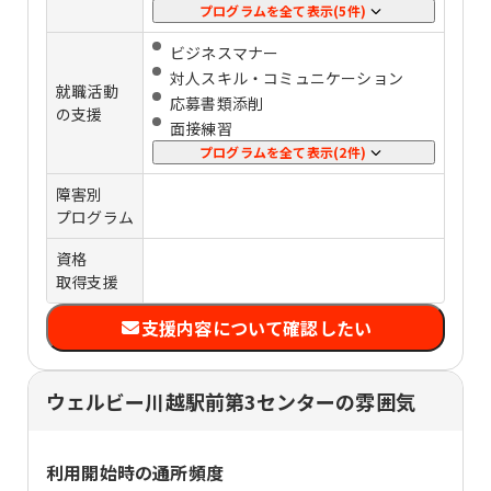
パソコンの基礎スキル
プログラムを全て表示(5件)
事務スキル
ビジネスマナー
SST（対人関係や社会生活に必要なス
対人スキル・コミュニケーション
キルを身に付ける訓練）
就職活動
応募書類添削
認知行動療法
の支援
⾯接練習
他者理解
定着支援
プログラムを全て表示(2件)
企業実習
障害別
プログラム
資格
取得支援
支援内容について確認したい
ウェルビー川越駅前第3センターの雰囲気
利用開始時の通所頻度