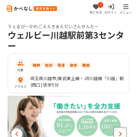
0
気になる
ログイン
メニュー
うぇるびーかわごええきまえだいさんせんたー
ウェルビー川越駅前第3センタ
ー
精神
知的
発達
身体
難病
対象
埼玉県
川越市
/東武東上線・JR川越線「川越」駅
(西口) 徒歩5分
アクセス