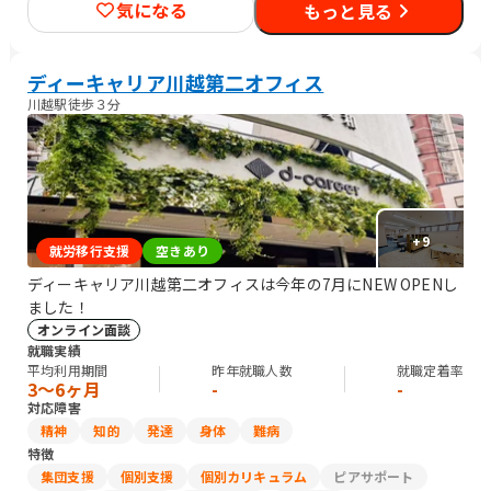
気になる
もっと見る
ディーキャリア川越第二オフィス
川越駅徒歩３分
+
9
就労移行支援
空きあり
ディーキャリア川越第二オフィスは今年の7月にNEW OPENし
ました！
オンライン面談
就職実績
平均利用期間
昨年就職人数
就職定着率
3〜6ヶ月
-
-
対応障害
精神
知的
発達
身体
難病
特徴
集団支援
個別支援
個別カリキュラム
ピアサポート