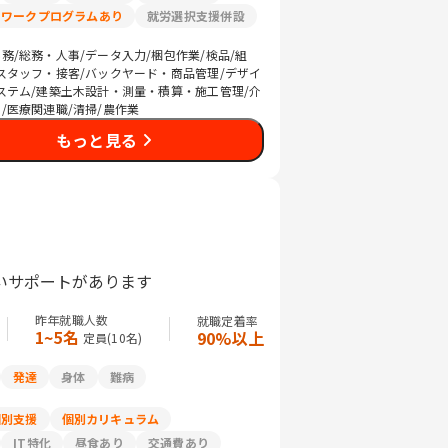
リワークプログラムあり
就労選択支援併設
務/総務・人事/データ入力/梱包作業/検品/組
スタッフ・接客/バックヤード・商品管理/デザイ
ステム/建築土木設計・測量・積算・施工管理/介
/医療関連職/清掃/農作業
もっと見る
いサポートがあります
昨年就職人数
就職定着率
1~5名
90%以上
定員(
10
名)
発達
身体
難病
個別支援
個別カリキュラム
IT特化
昼食あり
交通費あり