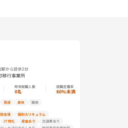
駅から徒歩2分
労移行事業所
昨年就職人数
就職定着率
0名
60%未満
発達
身体
難病
個別支援
個別カリキュラム
IT特化
昼食あり
交通費あり
リワークプログラムあり
就労選択支援併設