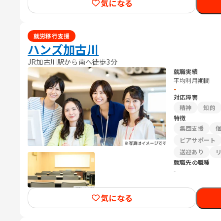
気になる
就労移行支援
ハンズ加古川
JR加古川駅から南へ徒歩3分
就職実績
平均利用期間
-
対応障害
精神
知的
特徴
集団支援
ピアサポート
送迎あり
就職先の職種
-
気になる