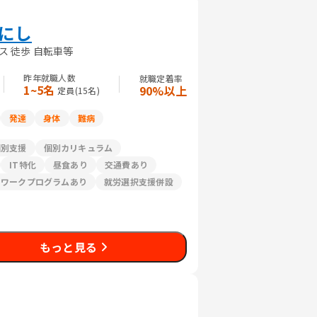
にし
 徒歩 自転車等
昨年就職人数
就職定着率
1~5名
90%以上
定員(
15
名)
発達
身体
難病
個別支援
個別カリキュラム
IT特化
昼食あり
交通費あり
リワークプログラムあり
就労選択支援併設
もっと見る