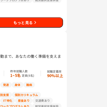
もっと見る
活動まで、あなたの働く準備を支えま
昨年就職人数
就職定着率
1~5名
90%以上
定員(
6
名)
発達
身体
難病
個別支援
個別カリキュラム
IT特化
昼食あり
交通費あり
リワークプログラムあり
就労選択支援併設