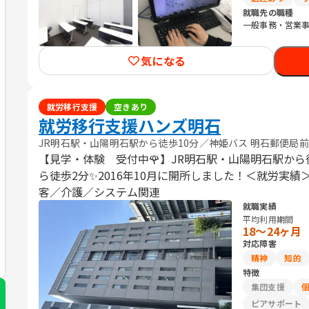
就職先の職種
一般事務・営業事
気になる
就労移行支援
空きあり
就労移行支援ハンズ明石
JR明石駅・山陽明石駅から徒歩10分／神姫バス 明石郵便局
【見学・体験 受付中🌹】JR明石駅・山陽明石駅から
ら徒歩2分✨2016年10月に開所しました！＜就労実
客／介護／システム関連
就職実績
平均利用期間
18〜24ヶ月
対応障害
精神
知的
特徴
集団支援
ピアサポート