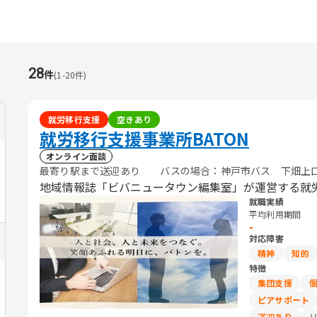
28
件
(
1
-
20
件)
就労移行支援
空きあり
就労移行支援事業所BATON
オンライン面談
最寄り駅まで送迎あり バスの場合：神戸市バス 下畑上口
地域情報誌「ビバニュータウン編集室」が運営する就
就職実績
平均利用期間
-
対応障害
精神
知的
特徴
集団支援
ピアサポート
送迎あり