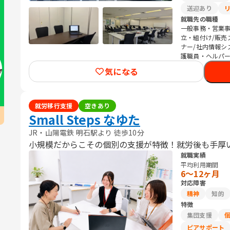
送迎あり
就職先の職種
一般事務・営業事
立・組付け/販売
ナー/社内情報シ
護職員・ヘルパー
気になる
就労移行支援
空きあり
Small Steps なゆた
JR・山陽電鉄 明石駅より 徒歩10分
小規模だからこその個別の支援が特徴！就労後も手厚
就職実績
平均利用期間
6〜12ヶ月
対応障害
精神
知的
特徴
集団支援
ピアサポート