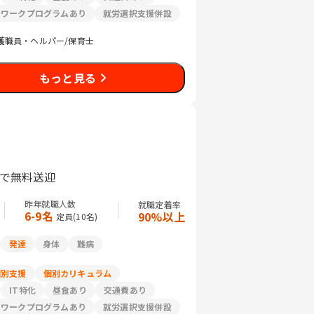
リワークプログラムあり
就労選択支援併設
護職員・ヘルパー/保育士
もっと見る
まで無料送迎
昨年就職人数
就職定着率
6-9名
90%以上
定員(
10
名)
発達
身体
難病
個別支援
個別カリキュラム
IT特化
昼食あり
交通費あり
リワークプログラムあり
就労選択支援併設