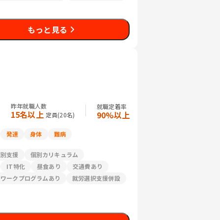
もっと見る
昨年就職人数
就職定着率
15名以上
90%以上
定員(
20
名)
発達
身体
難病
個別支援
個別カリキュラム
IT特化
昼食あり
交通費あり
リワークプログラムあり
就労選択支援併設