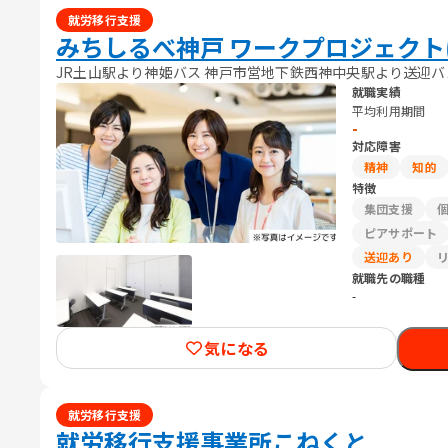
就労移行支援
みちしるべ神戸 ワークプロジェクト
JR土山駅より神姫バス 神戸市営地下鉄西神中央駅より送迎バス
就職実績
平均利用期間
-
対応障害
精神
知的
特徴
集団支援
ピアサポート
送迎あり
就職先の職種
-
気になる
就労移行支援
就労移行支援事業所こねくと