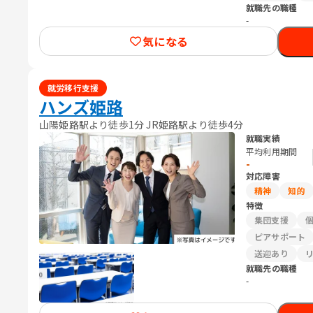
就職先の職種
-
気になる
就労移行支援
ハンズ姫路
山陽姫路駅より徒歩1分 JR姫路駅より徒歩4分
就職実績
平均利用期間
-
対応障害
精神
知的
特徴
集団支援
ピアサポート
送迎あり
就職先の職種
-