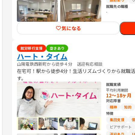
就職先の職種
-
気になる
就労移行支援
空きあり
ハート・タイム
山陽電鉄西新町から徒歩４分 送迎有応相談
在宅可！駅から徒歩4分！生活リズムづくりから就職
す。
就職実績
平均利用期間
12〜18ヶ月
対応障害
精神
知的
特徴
集団支援
ピアサポート
送迎あり