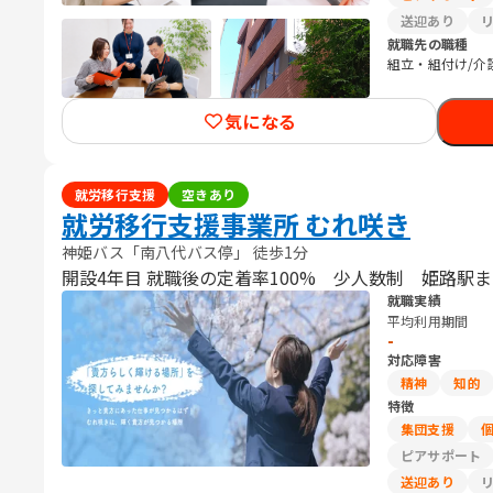
送迎あり
就職先の職種
組立・組付け/介
気になる
就労移行支援
空きあり
就労移行支援事業所 むれ咲き
神姫バス「南八代バス停」 徒歩1分
開設4年目 就職後の定着率100% 少人数制 姫路駅
就職実績
平均利用期間
-
対応障害
精神
知的
特徴
集団支援
ピアサポート
送迎あり