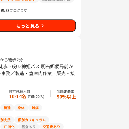
務/SEプログラマ
もっと見る
前から徒歩2分
徒歩10分✨神姫バス 明石郵便局前か
績＞事務／製造・倉庫内作業／販売・接
昨年就職人数
就職定着率
10-14名
90%以上
定員(
20
名)
発達
身体
難病
個別支援
個別カリキュラム
IT特化
昼食あり
交通費あり