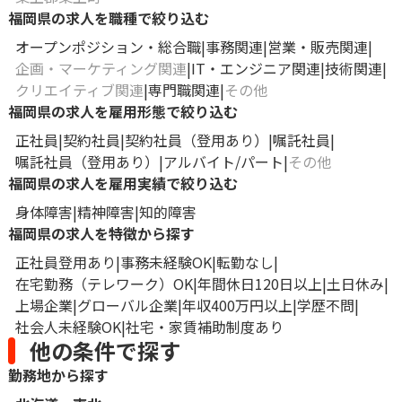
福岡県の求人を職種で絞り込む
オープンポジション・総合職
事務関連
営業・販売関連
企画・マーケティング関連
IT・エンジニア関連
技術関連
クリエイティブ関連
専門職関連
その他
福岡県の求人を雇用形態で絞り込む
正社員
契約社員
契約社員（登用あり）
嘱託社員
嘱託社員（登用あり）
アルバイト/パート
その他
福岡県の求人を雇用実績で絞り込む
身体障害
精神障害
知的障害
福岡県の求人を特徴から探す
正社員登用あり
事務未経験OK
転勤なし
在宅勤務（テレワーク）OK
年間休日120日以上
土日休み
上場企業
グローバル企業
年収400万円以上
学歴不問
社会人未経験OK
社宅・家賃補助制度あり
他の条件で探す
勤務地から探す