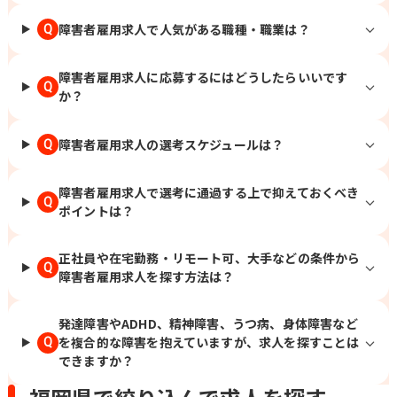
治安田生命大分ビル2階 （変更の範囲）
会社の定める場所 / 北千住、千住大橋、
障害者雇用求人で人気がある職種・職業は？
Q
東池袋、立川、町田、新横浜、北新横
浜、京急川崎、川崎、伊勢佐木長者町、
障害者雇用求人に応募するにはどうしたらいいです
関内、大船、富士見町、平塚、大磯、熊
Q
か？
谷、上熊谷、浦和、中浦和、川越、本川
越、草加、谷塚、葭川公園、千葉中央、
木更津、祇園、京成船橋、船橋、柏、北
障害者雇用求人の選考スケジュールは？
Q
柏、京成成田、成田、旭川、苫小牧、青
葉、市役所前、函館、釧路、東釧路、本
障害者雇用求人で選考に通過する上で抑えておくべき
八戸、小中野、山形、北山形、郡山、郡
Q
ポイントは？
山富田、いわき、赤井、水戸、偕楽園、
研究学園、つくば、太田、韮川、新潟、
白山、富山、金沢、北鉄金沢、福井、長
正社員や在宅勤務・リモート可、大手などの条件から
Q
野、権堂、松本、北松本、静岡、日吉
障害者雇用求人を探す方法は？
町、沼津、大岡、名古屋、近鉄名古屋、
東岡崎、岡崎、津、江戸橋、四日市、近
発達障害やADHD、精神障害、うつ病、身体障害など
鉄四日市、三宮・花時計前、神戸三宮、
を複合的な障害を抱えていますが、求人を探すことは
Q
近鉄奈良、奈良、和歌山市、紀和、鳥
できますか？
取、津ノ井、松江、松江しんじ湖温泉、
西川緑道公園、岡山、広島、福山、下