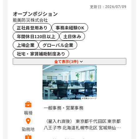
更新日：
2026/07/09
オープンポジション
能美防災株式会社
正社員登用あり
事務未経験OK
年間休日120日以上
土日休み
上場企業
グローバル企業
社宅・家賃補助制度あり
全て表示(3件)
一般事務・営業事務
職種
（雇入れ直後） 東京都千代田区 東京都
八王子市 北海道札幌市北区 宮城県仙台
勤務地
市青葉区 静岡県静岡市葵区 愛知県名古