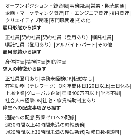
オープンポジション・総合職
事務関連
営業・販売関連
企画・マーケティング関連
IT・エンジニア関連
技術関連
クリエイティブ関連
専門職関連
その他
雇用形態から探す
正社員
契約社員
契約社員（登用あり）
嘱託社員
嘱託社員（登用あり）
アルバイト/パート
その他
雇用実績から探す
身体障害
精神障害
知的障害
求人の特徴から探す
正社員登用あり
事務未経験OK
転勤なし
在宅勤務（テレワーク）OK
年間休日120日以上
土日休み
上場企業
グローバル企業
年収400万円以上
学歴不問
社会人未経験OK
社宅・家賃補助制度あり
障害への配慮事項から探す
通院への配慮
残業ゼロへの配慮
週30時間以上40時間未満の時短勤務
週20時間以上30時間未満の時短勤務
勤務日数相談可