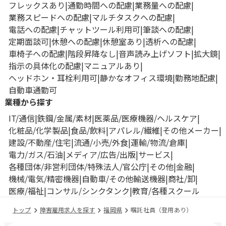
フレックスあり
通勤時間への配慮
業務量への配慮
業務スピードへの配慮
マルチタスクへの配慮
電話への配慮
チャットツール利用可
筆談への配慮
定期面談可
休憩への配慮
休憩室あり
透析への配慮
車椅子への配慮
階段昇降なし
音声読み上げソフト
拡大鏡
指示の具体化の配慮
マニュアルあり
ヘッドホン・耳栓利用可
静かなオフィス環境
勤務地配慮
自動車通勤可
業種から探す
IT/通信
鉄鋼/金属/素材
医薬品/医療機器/ヘルスケア
化粧品/化学製品
食品/飲料
アパレル/繊維
その他メーカー
建設/不動産/住宅
流通/小売/外食
運輸/物流/倉庫
電力/ガス/石油
メディア/広告/出版
サービス
各種団体/非営利団体/特殊法人/官公庁
その他
金融
機械/電気/精密機器
自動車/その他輸送機器
商社/卸
医療/福祉
コンサル/シンクタンク
教育/各種スクール
トップ
障害雇用求人を探す
福岡県
嘱託社員（登用あり）