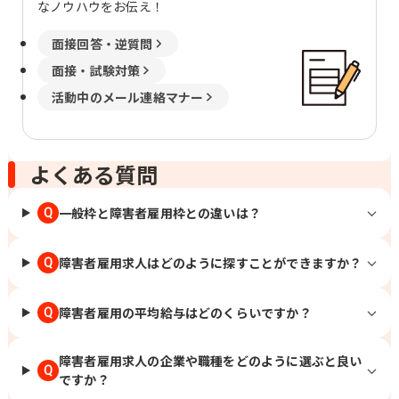
なノウハウをお伝え！
三重 津市羽所町375 百五・明治安田ビ
ル8階 四日市市朝日町1-3明治安田生命
面接回答・逆質問
四日市ビル1階 兵庫 神戸市中央区磯上通
面接・試験対策
8-3-5明治安田生命神戸ビル3階 奈良 奈
良市高天町22-2 明治安田生命奈良ビル4
活動中のメール連絡マナー
階 和歌山 和歌山市六番丁17明治安田生
命和歌山ビル2階 鳥取 鳥取市東品治町
102 鳥取駅前ビル4階 島根 松江市朝日町
478-8 明治安田生命松江ビル2階 岡山 岡
よくある質問
山市北区駅前町1-9-15明治安田生命岡
山ビル8階 広島 広島市東区二葉の里3-5-
一般枠と障害者雇用枠との違いは？
Q
7 GRANODE広島11階 福山市昭和町2-3
福山ファインビル1階 山口 下関市南部町
19-7 明治安田生命下関ビル3階 周南市
障害者雇用求人はどのように探すことができますか？
Q
御幸通り1-11 新興ビル6階 徳島 徳島市
東船場町2-37 明治安田生命徳島東船場
障害者雇用の平均給与はどのくらいですか？
Q
ビル3階 高知 高知市本町2-2-34 明治安
田生命高知ビル3階 福岡 北九州市小倉北
区紺屋町9-1明治安田生命小倉ビル2階
障害者雇用求人の企業や職種をどのように選ぶと良い
久留米市本町4-33 明治安田生命久留米
Q
ですか？
本町ビル5階 大分 大分市荷揚町1-30明