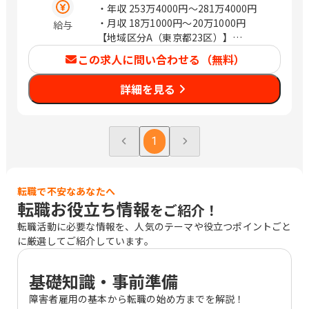
市港北区新横浜2-3-12 新横浜スクエア
・年収
253万4000円〜281万4000円
ビル18階 川崎市川崎区砂子2-4-13 川崎
・月収
18万1000円〜20万1000円
給与
ダイヤビル7階 横浜市中区長者町5-85
【地域区分A（東京都23区）】
三共横浜ビル11階 鎌倉市大船2-18-1 明
・年収2,814,000円（月給201,000円）
この求人に問い合わせる（無料）
治安田生命大船ビル2階 平塚市宮の前8-
【地域区分B（東京都23区以外・神奈川
16 明治安田生命平塚ビル2階 埼玉 熊谷
県・千葉県・埼玉県・愛知県・大阪
詳細を見る
市本町2-93 明治安田生命熊谷ビル2階
府）】
さいたま市浦和区高砂2-14-18 浦和高砂
・年収2,674,000円（月給191,000円）
センタービル5階 川越市脇田本町24-19
【地域区分C（上記以外の地域）】
明治安田生命川越ビル2階 草加市高砂2-
・年収2,534,000円（月給181,000円）
1
9-2 アコス北館Ｎビル2階 千葉 千葉市中
央区本千葉町3-1 明治安田生命千葉ビル
2階 木更津市大和1-1-15 木更津カイセ
転職で不安なあなたへ
イビル2階 船橋市本町2-4-10 明治安田
転職お役立ち情報
をご紹介！
生命船橋ビル2階 柏市末広町14-1 ＳＫ
柏ビル5階 成田市花崎町801 成田ＴＴビ
転職活動に必要な情報を、人気のテーマや役立つポイントごと
ル3階 北海道 旭川市三条通9丁目左1号
に厳選してご紹介しています。
旭川三条緑橋ビル6階 苫小牧市表町2-1-
14 王子不動産第3ビル4階 函館市若松町
基礎知識・事前準備
2-5 明治安田生命函館ビル1階 釧路市北
大通10-2-1 新釧路道銀ビル10階 青森 八
障害者雇用の基本から転職の始め方までを解説！