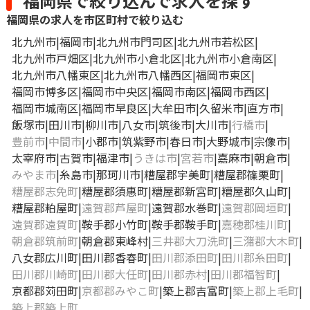
福岡県で絞り込んで求人を探す
関、門司港、徳島、阿波富田、大橋通、
堀詰、旦過、平和通、久留米、花畑、大
福岡県の求人を市区町村で絞り込む
分、古国府
北九州市
福岡市
北九州市門司区
北九州市若松区
北九州市戸畑区
北九州市小倉北区
北九州市小倉南区
北九州市八幡東区
北九州市八幡西区
福岡市東区
福岡市博多区
福岡市中央区
福岡市南区
福岡市西区
福岡市城南区
福岡市早良区
大牟田市
久留米市
直方市
飯塚市
田川市
柳川市
八女市
筑後市
大川市
行橋市
豊前市
中間市
小郡市
筑紫野市
春日市
大野城市
宗像市
太宰府市
古賀市
福津市
うきは市
宮若市
嘉麻市
朝倉市
みやま市
糸島市
那珂川市
糟屋郡宇美町
糟屋郡篠栗町
糟屋郡志免町
糟屋郡須惠町
糟屋郡新宮町
糟屋郡久山町
糟屋郡粕屋町
遠賀郡芦屋町
遠賀郡水巻町
遠賀郡岡垣町
遠賀郡遠賀町
鞍手郡小竹町
鞍手郡鞍手町
嘉穂郡桂川町
朝倉郡筑前町
朝倉郡東峰村
三井郡大刀洗町
三潴郡大木町
八女郡広川町
田川郡香春町
田川郡添田町
田川郡糸田町
田川郡川崎町
田川郡大任町
田川郡赤村
田川郡福智町
京都郡苅田町
京都郡みやこ町
築上郡吉富町
築上郡上毛町
築上郡築上町