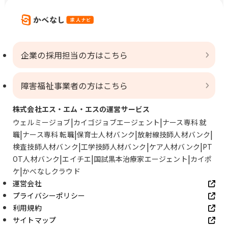
企業の採用担当の方はこちら
障害福祉事業者の方はこちら
株式会社エス・エム・エスの運営サービス
ウェルミージョブ
カイゴジョブエージェント
ナース専科 就
職
ナース専科 転職
保育士人材バンク
放射線技師人材バンク
検査技師人材バンク
工学技師人材バンク
ケア人材バンク
PT
OT人材バンク
エイチエ
国試黒本治療家エージェント
カイポ
ケ
かべなしクラウド
運営会社
プライバシーポリシー
利用規約
サイトマップ