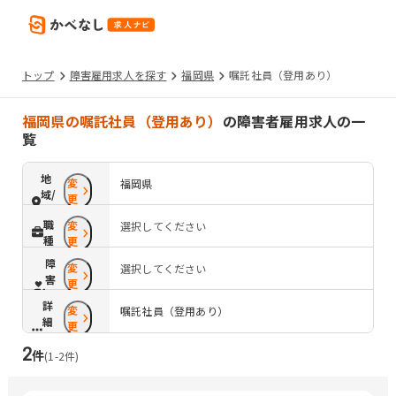
トップ
障害雇用求人を探す
福岡県
嘱託社員（登用あり）
福岡県の嘱託社員（登用あり）
の障害者雇用求人の一
覧
地
変
福岡県
域/
更
路
職
変
選択してください
線
種
更
障
変
選択してください
害
更
配
詳
変
慮
嘱託社員（登用あり）
細
更
条
2
件
件
(
1
-
2
件)