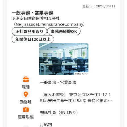
更新日：
2026/06/11
一般事務・営業事務
明治安田生命保険相互会社
（MeijiYasudaLifeInsuranceCompany）
正社員登用あり
事務未経験OK
年間休日120日以上
一般事務・営業事務
職種
（雇入れ直後） 東京 足立区千住1-12-1
明治安田生命千住ビル6階 豊島区東池袋
勤務地
1-27-12 明治安田生命池袋ビル9階 立川
市曙町2-17-3 明治安田生命立川ビル7階
嘱託社員（登用あり）
雇用形態
町田市中町1-31-6 明治安田生命町田ビ
ル2階 千代田区丸の内2-1-1 神奈川 横浜
月給制