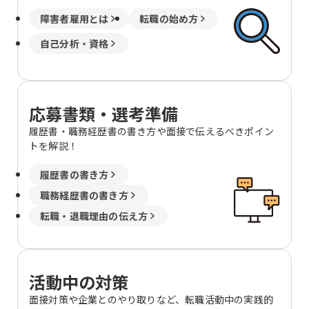
戸市三日町2 明治安田生命八戸ビル5階
山形 山形市香澄町2-2-36 山形センター
障害者雇用とは
転職の始め方
ビル2階 福島 郡山市中町10-10 メルフ郡
自己分析・資格
山2階 いわき市平大町7-2 明治安田生命
いわきビル4階 茨城 水戸市南町3-4-14
明治安田生命水戸南町ビル3階 つくば市
学園南2-8-3つくばシティア・トワビル
3階 群馬 太田市飯田町1005-2 太田東京
応募書類・選考準備
海上日動ビルディング4階 新潟 新潟市中
履歴書・職務経歴書の書き方や面接で伝えるべきポイン
央区東大通1-3-8明治安田生命新潟駅前
トを解説！
ビル4階 富山 富山市宝町1-3-10 明治安
田生命富山ビル11階 石川 金沢市広岡2-
履歴書の書き方
13-33 JR金沢駅西第三NKビル5階 福井
福井市大手2-7-15 明治安田生命福井ビ
職務経歴書の書き方
ル11階 長野 長野市新田町1508-2 明治安
転職・退職理由の伝え方
田生命長野ビル4階 松本市大手3-4-5明
治安田生命松本大手ビル1階 静岡 静岡市
駿河区森下町1-35静岡ＭＹタワー5階 沼
津市上土町14 明治安田生命沼津上土町
活動中の対策
ビル4階 愛知 名古屋市中村区椿町15-21
明治安田生命名古屋西口ビル9階 岡崎市
面接対策や企業とのやり取りなど、転職活動中の実践的
康生通南2-52明治安田生命岡崎ビル2階