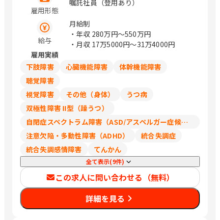
屋市中村区 石川県金沢市 茨城県水戸市
嘱託社員（登用あり）
雇用形態
埼玉県さいたま市北区 千葉県千葉市中
央区 神奈川県横浜市西区 大阪府吹田市
月給制
広島県広島市東区 福岡県福岡市中央区
・年収
280万円〜550万円
給与
（変更の範囲）会社の指定する場所
・月収
17万5000円〜31万4000円
雇用実績
下肢障害
心臓機能障害
体幹機能障害
聴覚障害
視覚障害
その他（身体）
うつ病
双極性障害 II型（躁うつ）
自閉症スペクトラム障害（ASD/アスペルガー症候群/広汎性発達障害）
注意欠陥・多動性障害（ADHD）
統合失調症
統合失調感情障害
てんかん
全て表示(9件)
この求人に問い合わせる（無料）
詳細を見る