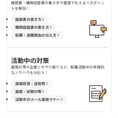
358番地 （アーバネックス御池ビル西館
履歴書・職務経歴書の書き方や面接で伝えるべきポイン
6階） 京都府福知山市厚東町2 京都府木
トを解説！
津川市兜台6丁目6－4 （総合住宅研究所
内） 大阪府大阪市北区大淀中1－1－30
履歴書の書き方
（梅田スカイビルタワーウエスト34階）
職務経歴書の書き方
大阪府箕面市船場東1-10-33 大阪府枚方
市新町一丁目10番1号 （レジデンス櫂枚
転職・退職理由の伝え方
方駅前102号） 大阪府堺市北区長曽根町
3047番地12 大阪府岸和田市土生町3丁
目17番32号 松本ビル 大阪市北区大淀中
1-1-93 （梅田スカイビルガーデンシッ
活動中の対策
クス3階） 兵庫県明石市大明石町2丁目
面接対策や企業とのやり取りなど、転職活動中の実践的
1-32 （ラ スーノ明石公園前ビル） 兵庫
なノウハウをお伝え！
県姫路市東延末1-1 （姫路NKビル1F）
兵庫県西宮市両度町6－30 和歌山県和歌
面接回答・逆質問
山市杉ノ馬場一丁目1番地FK
BUILDING3階 鳥取県米子市米原4丁目2
面接・試験対策
番27号 島根県松江市嫁島町10－15 岡山
活動中のメール連絡マナー
県岡山市北区今2丁目9番8号 岡山県倉敷
市白楽町587-3 広島県広島市安佐南区西
原5-16-6 （ケイ・テイ ビル3F） 山口県
周南市久米中央四丁目10番11号 山口県