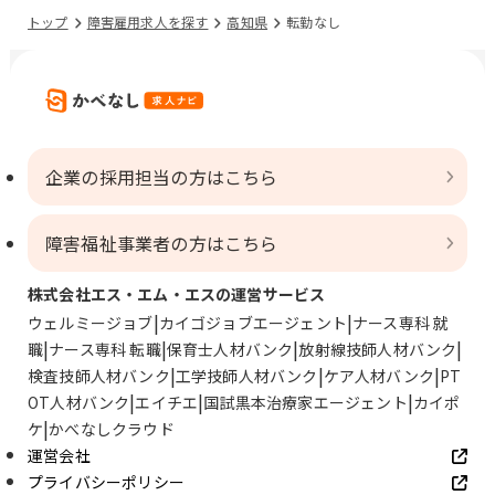
トップ
障害雇用求人を探す
高知県
転勤なし
企業の採用担当の方はこちら
障害福祉事業者の方はこちら
株式会社エス・エム・エスの運営サービス
ウェルミージョブ
カイゴジョブエージェント
ナース専科 就
職
ナース専科 転職
保育士人材バンク
放射線技師人材バンク
検査技師人材バンク
工学技師人材バンク
ケア人材バンク
PT
OT人材バンク
エイチエ
国試黒本治療家エージェント
カイポ
ケ
かべなしクラウド
運営会社
プライバシーポリシー