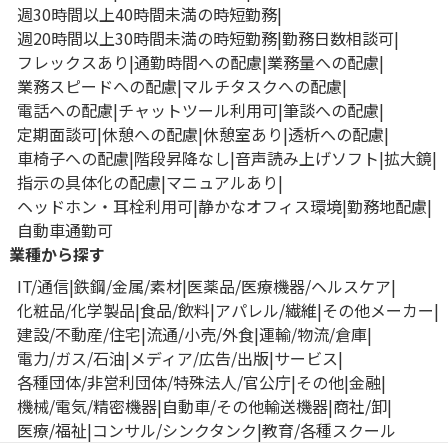
週30時間以上40時間未満の時短勤務
週20時間以上30時間未満の時短勤務
勤務日数相談可
フレックスあり
通勤時間への配慮
業務量への配慮
業務スピードへの配慮
マルチタスクへの配慮
電話への配慮
チャットツール利用可
筆談への配慮
定期面談可
休憩への配慮
休憩室あり
透析への配慮
車椅子への配慮
階段昇降なし
音声読み上げソフト
拡大鏡
指示の具体化の配慮
マニュアルあり
ヘッドホン・耳栓利用可
静かなオフィス環境
勤務地配慮
自動車通勤可
業種から探す
IT/通信
鉄鋼/金属/素材
医薬品/医療機器/ヘルスケア
化粧品/化学製品
食品/飲料
アパレル/繊維
その他メーカー
建設/不動産/住宅
流通/小売/外食
運輸/物流/倉庫
電力/ガス/石油
メディア/広告/出版
サービス
各種団体/非営利団体/特殊法人/官公庁
その他
金融
機械/電気/精密機器
自動車/その他輸送機器
商社/卸
医療/福祉
コンサル/シンクタンク
教育/各種スクール