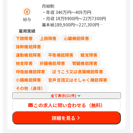
ワービル5F） 山形県山形市篭田3-9-5
月給制
福島県郡山市本町一丁目4－8 茨城県水
・年収
346万円〜409万円
戸市城南1-1-6 （サザン水戸ビル301）
・月収
18万9900円〜22万7300円
給与
栃木県宇都宮市城東1丁目-11-5 群馬県
基本給189,900円～227,300円
前橋市天川大島町2-15-7 埼玉県さいた
雇用実績
※試用期間あり（6ヵ月）
ま市浦和区岸町4-26-15 （浦和SHビル
※試用期間中の労働条件は同条件
下肢障害
上肢障害
心臓機能障害
2F） 埼玉県熊谷市筑波2丁目48番地1
※賞与：昨年度実績5.51か月
体幹機能障害
（熊谷大栄ビル2階） 埼玉県川越市新宿
運動機能障害
平衡機能障害
聴覚障害
町1丁目16-3 （SAISHOビル2階） 千葉
県千葉市中央区問屋町1-35 （千葉ポー
視覚障害
肝臓機能障害
腎臓機能障害
トサイドタワー10階） 千葉県船橋市本
呼吸器機能障害
ぼうこう又は直腸機能障害
町1-3-1 Face13階 （ご予約制） 千葉県
小腸機能障害
音声言語又はそしゃく機能障害
流山市おおたかの森西1-2-3 （アゼリア
テラス9階） 東京都豊島区西池袋1-11-1
その他（身体）
（メトロポリタンプラザビル11階） 東
全て表示(11件)
京都新宿区西新宿3-6-11 （西新宿KSビ
この求人に問い合わせる（無料）
ル1F） 東京都港区南青山2-26-1 （D－
LIFEPLACE南青山1階） 東京都立川市曙
詳細を見る
町2-37-7 （コアシティ立川1F） 神奈川
県横浜市西区みなとみらい3-7-1
（OCEAN GATE MINATOMIRAI 13F）