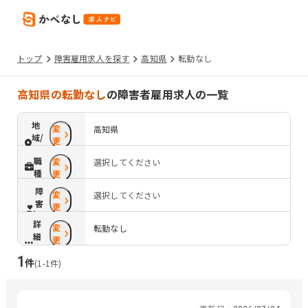
トップ
障害雇用求人を探す
高知県
転勤なし
高知県の転勤なし
の障害者雇用求人の一覧
地
変
高知県
域/
更
路
職
変
選択してください
線
種
更
障
変
選択してください
害
更
配
詳
変
慮
転勤なし
細
更
条
1
件
件
(
1
-
1
件)