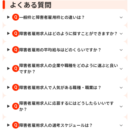
よくある質問
下関市綾羅木本町3丁目13-9 山口県山口
市小郡下郷2227番地4 徳島県徳島市中洲
一般枠と障害者雇用枠との違いは？
Q
町一丁目8-1 愛媛県松山市生石町130-1
高知県高知市杉井流21番10号 福岡県福
岡市博多区御供所町1-1 （西鉄祇園ビ
障害者雇用求人はどのように探すことができますか？
Q
ル） 福岡県北九州市小倉北区京町三丁
目7番1号 （ガーデンシティ小倉3階）
福岡県久留米市合川町1925番1号 （中央
障害者雇用の平均給与はどのくらいですか？
Q
公園通り） 佐賀県佐賀市駅前中央1丁目
14-40 （ニッセイ佐賀駅前ビル4F） 熊
障害者雇用求人の企業や職種をどのように選ぶと良い
本県熊本市南区田井島1丁目7-1 宮崎県
Q
ですか？
延岡市日の出町2丁目1番地9 （メモリア
ルライフ1階北号室） 宮崎県宮崎市高千
穂通2-3-20 鹿児島県鹿児島市与次郎2丁
障害者雇用求人で人気がある職種・職業は？
Q
目4番7号 ※転居を伴う転勤なし。 ※原
則マイカー通勤不可 / 札幌、盛岡、勾当
台公園、山形、郡山、水戸、宇都宮、前
障害者雇用求人に応募するにはどうしたらいいです
Q
橋、浦和、熊谷、川越、千葉みなと、船
か？
橋、流山おおたかの森、池袋、新宿、表
参道、立川、みなとみらい、海老名、辻
障害者雇用求人の選考スケジュールは？
Q
堂、新潟、金沢、甲府、松本、岐阜、静