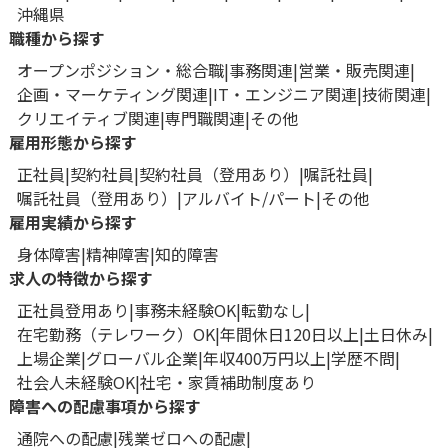
沖縄県
職種から探す
オープンポジション・総合職
事務関連
営業・販売関連
企画・マーケティング関連
IT・エンジニア関連
技術関連
クリエイティブ関連
専門職関連
その他
雇用形態から探す
正社員
契約社員
契約社員（登用あり）
嘱託社員
嘱託社員（登用あり）
アルバイト/パート
その他
雇用実績から探す
身体障害
精神障害
知的障害
求人の特徴から探す
正社員登用あり
事務未経験OK
転勤なし
在宅勤務（テレワーク）OK
年間休日120日以上
土日休み
上場企業
グローバル企業
年収400万円以上
学歴不問
社会人未経験OK
社宅・家賃補助制度あり
障害への配慮事項から探す
通院への配慮
残業ゼロへの配慮