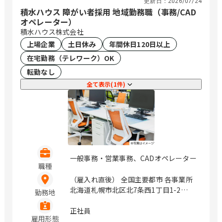
更新日：
2026/07/24
積水ハウス 障がい者採用 地域勤務職（事務/CAD
オペレーター）
積水ハウス株式会社
上場企業
土日休み
年間休日120日以上
在宅勤務（テレワーク）OK
転勤なし
全て表示(1件)
一般事務・営業事務、CADオペレーター
職種
（雇入れ直後） 全国主要都市 各事業所
北海道札幌市北区北7条西1丁目1-2
勤務地
（SE札幌ビル5F） 岩手県盛岡市盛岡駅
前北通1-10橋市盛岡ビル7F 宮城県仙台
正社員
雇用形態
市青葉区一番町4丁目6-1 （第一生命タ