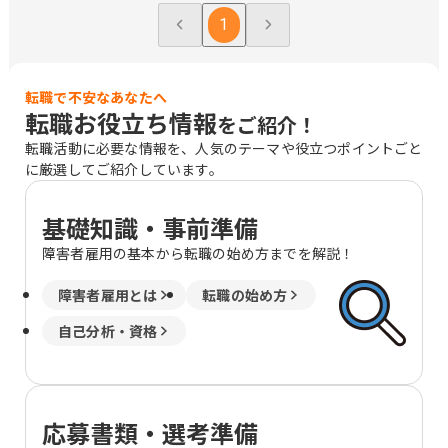
神奈川県横浜市西区みなとみらい4-4-5
1
（横浜アイマークプレイス4階） 神奈川
県海老名市めぐみ町2番2号 （ViNA
GARDENS OFFICE 14階） 神奈川県藤沢
市辻堂神台2-2-1 （アイクロス湘南9
転職で不安なあなたへ
転職お役立ち情報
階） 新潟県新潟市中央区上所中1-7-23
をご紹介！
石川県金沢市鞍月4丁目125 山梨県甲府
転職活動に必要な情報を、人気のテーマや役立つポイントごと
市上石田3-6-38 長野県松本市渚二丁目4
に厳選してご紹介しています。
番31号（2F） 岐阜県岐阜市市橋3丁目4
番8号 静岡県静岡市駿河区稲川二丁目1-
基礎知識・事前準備
1 （伊伝静岡駅南ビル6F） 愛知県名古
屋市中区栄3-18-1 （ナディアパークビ
障害者雇用の基本から転職の始め方までを解説！
ジネスセンタービル16F） 愛知県名古屋
市中区栄3-18-1 （ナディアパークビジ
障害者雇用とは
転職の始め方
ネスセンタービル16F） 愛知県豊橋市曙
町松並101番地206 愛知県岡崎市唐沢町
自己分析・資格
11番地5 （第一生命・三井住友海上岡崎
ビル10F） 滋賀県草津市渋川1丁目3番4
号 （近江伊吹館 1階） 滋賀県彦根市大
東町14番25号 （上野第Ⅶビル 3階） 京
応募書類・選考準備
都府京都市中京区烏丸通御池下る梅屋町