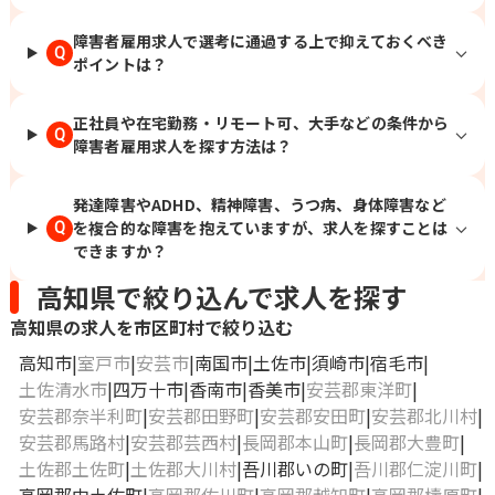
岡、栄、豊橋、岡崎、草津、彦根、烏丸
御池、福知山、高の原、大阪、箕面船場
障害者雇用求人で選考に通過する上で抑えておくべき
Q
阪大前、枚方市、なかもず、東岸和田、
ポイントは？
明石、姫路、西宮北口、和歌山市、三本
松口、乃木、北長瀬、倉敷、下祇園、櫛
正社員や在宅勤務・リモート可、大手などの条件から
ケ浜、綾羅木、新山口、徳島、松山、高
Q
障害者雇用求人を探す方法は？
知、祇園、小倉、西鉄久留米、佐賀、平
成、延岡、宮崎、郡元
発達障害やADHD、精神障害、うつ病、身体障害など
を複合的な障害を抱えていますが、求人を探すことは
Q
できますか？
高知県で絞り込んで求人を探す
高知県の求人を市区町村で絞り込む
高知市
室戸市
安芸市
南国市
土佐市
須崎市
宿毛市
土佐清水市
四万十市
香南市
香美市
安芸郡東洋町
安芸郡奈半利町
安芸郡田野町
安芸郡安田町
安芸郡北川村
安芸郡馬路村
安芸郡芸西村
長岡郡本山町
長岡郡大豊町
土佐郡土佐町
土佐郡大川村
吾川郡いの町
吾川郡仁淀川町