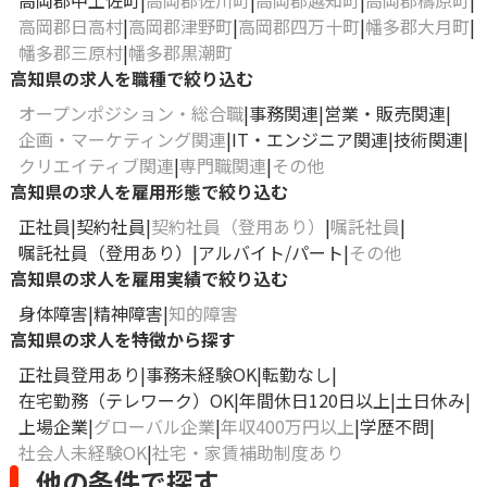
高岡郡中土佐町
高岡郡佐川町
高岡郡越知町
高岡郡檮原町
高岡郡日高村
高岡郡津野町
高岡郡四万十町
幡多郡大月町
幡多郡三原村
幡多郡黒潮町
高知県の求人を職種で絞り込む
オープンポジション・総合職
事務関連
営業・販売関連
企画・マーケティング関連
IT・エンジニア関連
技術関連
クリエイティブ関連
専門職関連
その他
高知県の求人を雇用形態で絞り込む
正社員
契約社員
契約社員（登用あり）
嘱託社員
嘱託社員（登用あり）
アルバイト/パート
その他
高知県の求人を雇用実績で絞り込む
身体障害
精神障害
知的障害
高知県の求人を特徴から探す
正社員登用あり
事務未経験OK
転勤なし
在宅勤務（テレワーク）OK
年間休日120日以上
土日休み
上場企業
グローバル企業
年収400万円以上
学歴不問
社会人未経験OK
社宅・家賃補助制度あり
他の条件で探す