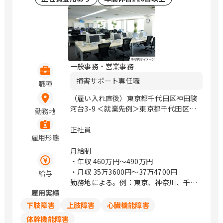
下関市綾羅木本町3丁目13-9 山口県山口
市小郡下郷2227番地4 徳島県徳島市中洲
町一丁目8-1 愛媛県松山市生石町130-1
高知県高知市杉井流21番10号 福岡県福
岡市博多区御供所町1-1 （西鉄祇園ビ
ル） 福岡県北九州市小倉北区京町三丁
一般事務・営業事務
目7番1号 （ガーデンシティ小倉3階）
損害サポート専任職
福岡県久留米市合川町1925番1号 （中央
職種
公園通り） 佐賀県佐賀市駅前中央1丁目
（雇い入れ直後）東京都千代田区神田駿
14-40 （ニッセイ佐賀駅前ビル4F） 熊
河台3-9 ＜就業先例＞東京都千代田区神
勤務地
本県熊本市南区田井島1丁目7-1 宮崎県
田駿河台3-9 / 御茶ノ水、小川町、淡路
延岡市日の出町2丁目1番地9 （メモリア
町
正社員
ルライフ1階北号室） 宮崎県宮崎市高千
雇用形態
穂通2-3-20 鹿児島県鹿児島市与次郎2丁
月給制
目4番7号 ※転居を伴う転勤なし。 ※原
・年収
460万円〜490万円
則マイカー通勤不可 / 札幌、盛岡、勾当
・月収
35万3600円〜37万4700円
給与
台公園、山形、郡山、水戸、宇都宮、前
勤務地による。例：東京、神奈川、千
橋、浦和、熊谷、川越、千葉みなと、船
雇用実績
葉、埼玉は374,700円
橋、流山おおたかの森、池袋、新宿、表
下肢障害
上肢障害
心臓機能障害
参道、立川、みなとみらい、海老名、辻
堂、新潟、金沢、甲府、松本、岐阜、静
体幹機能障害