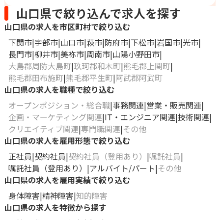
山口県で絞り込んで求人を探す
山口県の求人を市区町村で絞り込む
下関市
宇部市
山口市
萩市
防府市
下松市
岩国市
光市
長門市
柳井市
美祢市
周南市
山陽小野田市
大島郡周防大島町
玖珂郡和木町
熊毛郡上関町
熊毛郡田布施町
熊毛郡平生町
阿武郡阿武町
山口県の求人を職種で絞り込む
オープンポジション・総合職
事務関連
営業・販売関連
企画・マーケティング関連
IT・エンジニア関連
技術関連
クリエイティブ関連
専門職関連
その他
山口県の求人を雇用形態で絞り込む
正社員
契約社員
契約社員（登用あり）
嘱託社員
嘱託社員（登用あり）
アルバイト/パート
その他
山口県の求人を雇用実績で絞り込む
身体障害
精神障害
知的障害
山口県の求人を特徴から探す