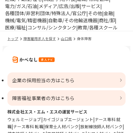
電力/ガス/石油
メディア/広告/出版
サービス
各種団体/非営利団体/特殊法人/官公庁
その他
金融
機械/電気/精密機器
自動車/その他輸送機器
商社/卸
医療/福祉
コンサル/シンクタンク
教育/各種スクール
トップ
障害雇用求人を探す
山口県
身体障害
企業の採用担当の方はこちら
障害福祉事業者の方はこちら
株式会社エス・エム・エスの運営サービス
ウェルミージョブ
カイゴジョブエージェント
ナース専科 就
職
ナース専科 転職
保育士人材バンク
放射線技師人材バンク