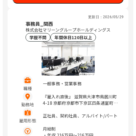
県菊池郡菊陽町津久礼158-12 熊本県熊
本市御幸笛田2-12-1 大分県大分市牧3-
1-1 沖縄県島尻郡南風原町兼城605-3 沖
更新日：
2026/05/29
縄県沖縄市美原1-22-1 / 草津、道場南
事務員_関西
口、加古川、備前西市、浦田、福山、防
株式会社マリーングループホールディングス
府、三条、新居浜、岡田、小篭通、大野
学歴不問
年間休日120日以上
城、次郎丸、佐賀、佐世保、平和公園、
光の森、南熊本、牧、首里、てだこ浦西
一般事務・営業事務
職種
『雇入れ直後』 滋賀県大津市鳥居川町
4-18 京都府京都市下京区四条通室町東
勤務地
入函谷鉾町85番地1 大阪府大阪市城東区
古市3丁目23-23 兵庫県西脇市下戸田
正社員、契約社員、アルバイト/パート
雇用形態
270-39 / 拠点に依る
月給制
・年収
216万円〜216万円