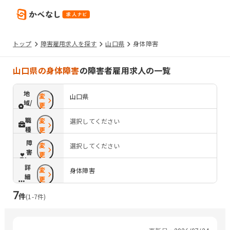
トップ
障害雇用求人を探す
山口県
身体障害
山口県の身体障害
の障害者雇用求人の一覧
地
変
山口県
域/
更
路
職
変
選択してください
線
種
更
障
変
選択してください
害
更
配
詳
変
慮
身体障害
細
更
条
7
件
件
(
1
-
7
件)