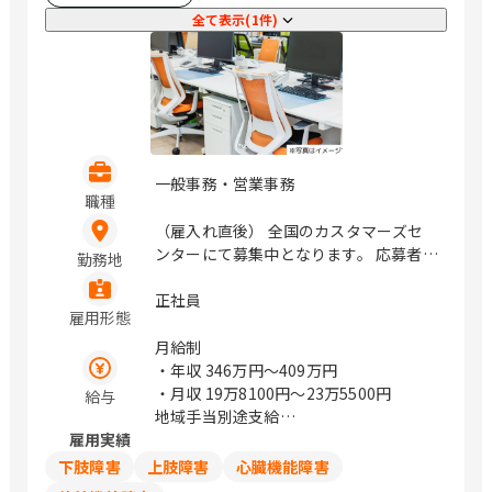
全て表示(1件)
一般事務・営業事務
職種
（雇入れ直後） 全国のカスタマーズセ
ンターにて募集中となります。 応募者様
勤務地
のお住まい近くの拠点での採用を検討し
ます。 大阪府大阪市北区大淀中1丁目1
正社員
雇用形態
番88号 梅田スカイビル タワーイース
ト34F / 梅田
月給制
・年収
346万円〜409万円
・月収
19万8100円〜23万5500円
給与
地域手当別途支給
雇用実績
試用期間中の労働条件は同条件
下肢障害
上肢障害
心臓機能障害