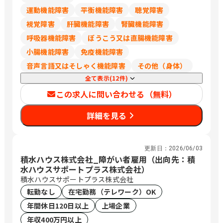
岡、栄、豊橋、岡崎、草津、彦根、烏丸
運動機能障害
平衡機能障害
聴覚障害
御池、福知山、高の原、大阪、箕面船場
視覚障害
肝臓機能障害
腎臓機能障害
阪大前、枚方市、なかもず、東岸和田、
明石、姫路、西宮北口、和歌山市、三本
呼吸器機能障害
ぼうこう又は直腸機能障害
松口、乃木、北長瀬、倉敷、下祇園、櫛
小腸機能障害
免疫機能障害
ケ浜、綾羅木、新山口、徳島、松山、高
音声言語又はそしゃく機能障害
その他（身体）
知、祇園、小倉、西鉄久留米、佐賀、平
全て表示(12件)
成、延岡、宮崎、郡元
この求人に問い合わせる（無料）
詳細を見る
更新日：
2026/06/03
積水ハウス株式会社_障がい者雇用（出向先：積
水ハウスサポートプラス株式会社）
積水ハウスサポートプラス株式会社
転勤なし
在宅勤務（テレワーク）OK
年間休日120日以上
上場企業
年収400万円以上