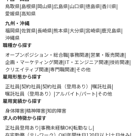
鳥取県
島根県
岡山県
広島県
山口県
徳島県
香川県
愛媛県
高知県
九州・沖縄
福岡県
佐賀県
長崎県
熊本県
大分県
宮崎県
鹿児島県
沖縄県
職種から探す
オープンポジション・総合職
事務関連
営業・販売関連
企画・マーケティング関連
IT・エンジニア関連
技術関連
クリエイティブ関連
専門職関連
その他
雇用形態から探す
正社員
契約社員
契約社員（登用あり）
嘱託社員
嘱託社員（登用あり）
アルバイト/パート
その他
雇用実績から探す
身体障害
精神障害
知的障害
求人の特徴から探す
正社員登用あり
事務未経験OK
転勤なし
在宅勤務（テレワーク）OK
年間休日120日以上
土日休み