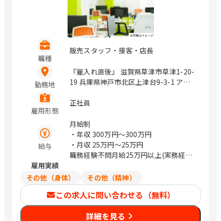
販売スタッフ・接客・店長
職種
『雇入れ直後』 滋賀県草津市草津1-20-
19 兵庫県神戸市北区上津台9-3-1 アコ
勤務地
ーデア・ガーデン神戸三田 内 兵庫県加
古川市東神吉町出河原862 イオンタウン
正社員
雇用形態
加古川 内 岡山県岡山市南区新保1138-
13 岡山県倉敷市笹沖398-1 広島県福山
月給制
市王子町2-13-1 山口県防府市佐波2-6-
・年収
300万円〜300万円
17 香川県高松市田村507-1 愛媛県新居
・月収
25万円〜25万円
給与
浜市菊本町1-1-30 愛媛県伊予郡松前町
職務経験不問月給25万円以上(実務経験
大字永田519-1 高知県高知市介良乙
雇用実績
者優遇)
1095-1 福岡県京都郡みやこ町勝山黒田
その他（身体）
その他（精神）
1650-1 福岡県春日市春日4丁目86 福岡
この求人に問い合わせる（無料）
県福岡市早良区有田6-26-3 佐賀県佐賀
市高木瀬町長瀬718-1 長崎県佐世保市千
詳細を見る
尽町11-1 長崎県長崎市城栄町8-6 熊本