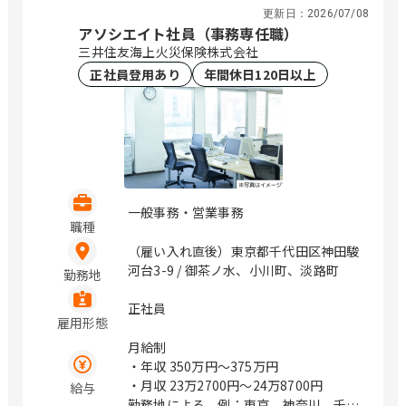
神奈川県横浜市西区みなとみらい4-4-5
更新日：
2026/07/08
（横浜アイマークプレイス4階） 神奈川
アソシエイト社員（事務専任職）
県海老名市めぐみ町2番2号 （ViNA
三井住友海上火災保険株式会社
GARDENS OFFICE 14階） 神奈川県藤沢
正社員登用あり
年間休日120日以上
市辻堂神台2-2-1 （アイクロス湘南9
階） 新潟県新潟市中央区上所中1-7-23
石川県金沢市鞍月4丁目125 山梨県甲府
市上石田3-6-38 長野県松本市渚二丁目4
番31号（2F） 岐阜県岐阜市市橋3丁目4
番8号 静岡県静岡市駿河区稲川二丁目1-
1 （伊伝静岡駅南ビル6F） 愛知県名古
一般事務・営業事務
屋市中区栄3-18-1 （ナディアパークビ
職種
ジネスセンタービル16F） 愛知県名古屋
（雇い入れ直後）東京都千代田区神田駿
市中区栄3-18-1 （ナディアパークビジ
河台3-9 / 御茶ノ水、小川町、淡路町
勤務地
ネスセンタービル16F） 愛知県豊橋市曙
町松並101番地206 愛知県岡崎市唐沢町
正社員
11番地5 （第一生命・三井住友海上岡崎
雇用形態
ビル10F） 滋賀県草津市渋川1丁目3番4
月給制
号 （近江伊吹館 1階） 滋賀県彦根市大
・年収
350万円〜375万円
東町14番25号 （上野第Ⅶビル 3階） 京
・月収
23万2700円〜24万8700円
給与
都府京都市中京区烏丸通御池下る梅屋町
勤務地による。例：東京、神奈川、千