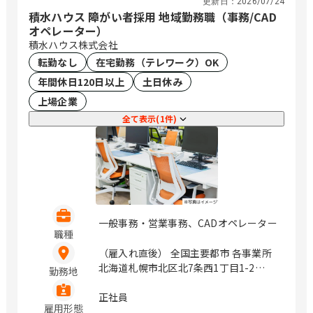
更新日：
2026/07/24
積水ハウス 障がい者採用 地域勤務職（事務/CAD
オペレーター）
積水ハウス株式会社
転勤なし
在宅勤務（テレワーク）OK
年間休日120日以上
土日休み
上場企業
全て表示(1件)
一般事務・営業事務、CADオペレーター
職種
（雇入れ直後） 全国主要都市 各事業所
北海道札幌市北区北7条西1丁目1-2
勤務地
（SE札幌ビル5F） 岩手県盛岡市盛岡駅
前北通1-10橋市盛岡ビル7F 宮城県仙台
正社員
雇用形態
市青葉区一番町4丁目6-1 （第一生命タ