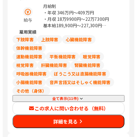
ワービル5F） 山形県山形市篭田3-9-5
月給制
福島県郡山市本町一丁目4－8 茨城県水
・年収
346万円〜409万円
戸市城南1-1-6 （サザン水戸ビル301）
・月収
18万9900円〜22万7300円
給与
栃木県宇都宮市城東1丁目-11-5 群馬県
基本給189,900円～227,300円
前橋市天川大島町2-15-7 埼玉県さいた
雇用実績
※試用期間あり（6ヵ月）
ま市浦和区岸町4-26-15 （浦和SHビル
※試用期間中の労働条件は同条件
下肢障害
上肢障害
心臓機能障害
2F） 埼玉県熊谷市筑波2丁目48番地1
※賞与：昨年度実績5.51か月
体幹機能障害
（熊谷大栄ビル2階） 埼玉県川越市新宿
運動機能障害
平衡機能障害
聴覚障害
町1丁目16-3 （SAISHOビル2階） 千葉
県千葉市中央区問屋町1-35 （千葉ポー
視覚障害
肝臓機能障害
腎臓機能障害
トサイドタワー10階） 千葉県船橋市本
呼吸器機能障害
ぼうこう又は直腸機能障害
町1-3-1 Face13階 （ご予約制） 千葉県
小腸機能障害
音声言語又はそしゃく機能障害
流山市おおたかの森西1-2-3 （アゼリア
テラス9階） 東京都豊島区西池袋1-11-1
その他（身体）
（メトロポリタンプラザビル11階） 東
全て表示(11件)
京都新宿区西新宿3-6-11 （西新宿KSビ
この求人に問い合わせる（無料）
ル1F） 東京都港区南青山2-26-1 （D－
LIFEPLACE南青山1階） 東京都立川市曙
詳細を見る
町2-37-7 （コアシティ立川1F） 神奈川
県横浜市西区みなとみらい3-7-1
（OCEAN GATE MINATOMIRAI 13F）