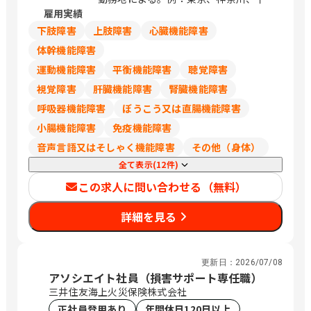
358番地 （アーバネックス御池ビル西館
雇用実績
葉、埼玉は248,700円
6階） 京都府福知山市厚東町2 京都府木
下肢障害
上肢障害
心臓機能障害
津川市兜台6丁目6－4 （総合住宅研究所
内） 大阪府大阪市北区大淀中1－1－30
体幹機能障害
（梅田スカイビルタワーウエスト34階）
運動機能障害
平衡機能障害
聴覚障害
大阪府箕面市船場東1-10-33 大阪府枚方
視覚障害
肝臓機能障害
腎臓機能障害
市新町一丁目10番1号 （レジデンス櫂枚
方駅前102号） 大阪府堺市北区長曽根町
呼吸器機能障害
ぼうこう又は直腸機能障害
3047番地12 大阪府岸和田市土生町3丁
小腸機能障害
免疫機能障害
目17番32号 松本ビル 大阪市北区大淀中
音声言語又はそしゃく機能障害
その他（身体）
1-1-93 （梅田スカイビルガーデンシッ
クス3階） 兵庫県明石市大明石町2丁目
全て表示(12件)
1-32 （ラ スーノ明石公園前ビル） 兵庫
この求人に問い合わせる（無料）
県姫路市東延末1-1 （姫路NKビル1F）
兵庫県西宮市両度町6－30 和歌山県和歌
詳細を見る
山市杉ノ馬場一丁目1番地FK
BUILDING3階 鳥取県米子市米原4丁目2
番27号 島根県松江市嫁島町10－15 岡山
更新日：
2026/07/08
県岡山市北区今2丁目9番8号 岡山県倉敷
アソシエイト社員（損害サポート専任職）
市白楽町587-3 広島県広島市安佐南区西
三井住友海上火災保険株式会社
原5-16-6 （ケイ・テイ ビル3F） 山口県
正社員登用あり
年間休日120日以上
周南市久米中央四丁目10番11号 山口県