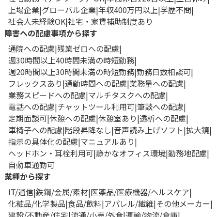
上場企業
グローバル企業
年収400万円以上
学歴不問
社会人未経験OK
社宅・家賃補助制度あり
障害への配慮事項から探す
通院への配慮
残業ゼロへの配慮
週30時間以上40時間未満の時短勤務
週20時間以上30時間未満の時短勤務
勤務日数相談可
フレックスあり
通勤時間への配慮
業務量への配慮
業務スピードへの配慮
マルチタスクへの配慮
電話への配慮
チャットツール利用可
筆談への配慮
定期面談可
休憩への配慮
休憩室あり
透析への配慮
車椅子への配慮
階段昇降なし
音声読み上げソフト
拡大鏡
指示の具体化の配慮
マニュアルあり
ヘッドホン・耳栓利用可
静かなオフィス環境
勤務地配慮
自動車通勤可
業種から探す
IT/通信
鉄鋼/金属/素材
医薬品/医療機器/ヘルスケア
化粧品/化学製品
食品/飲料
アパレル/繊維
その他メーカー
建設/不動産/住宅
流通/小売/外食
運輸/物流/倉庫