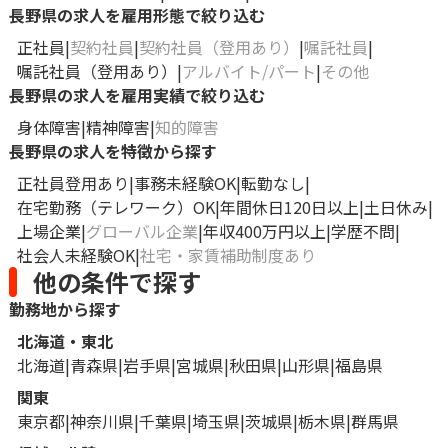
長野県の求人を雇用形態で絞り込む
正社員
契約社員
契約社員（登用あり）
嘱託社員
嘱託社員（登用あり）
アルバイト/パート
その他
長野県の求人を雇用実績で絞り込む
身体障害
精神障害
知的障害
長野県の求人を特徴から探す
正社員登用あり
事務未経験OK
転勤なし
在宅勤務（テレワーク）OK
年間休日120日以上
土日休み
上場企業
グローバル企業
年収400万円以上
学歴不問
社会人未経験OK
社宅・家賃補助制度あり
他の条件で探す
勤務地から探す
北海道・東北
北海道
青森県
岩手県
宮城県
秋田県
山形県
福島県
関東
東京都
神奈川県
千葉県
埼玉県
茨城県
栃木県
群馬県