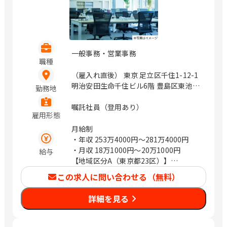
一般事務・営業事務
職種
（雇入れ直後） 東京 足立区千住1-12-1
明治安田生命千住ビル6階 豊島区東池袋
勤務地
1-27-12 明治安田生命池袋ビル9階 立川
市曙町2-17-3 明治安田生命立川ビル7階
嘱託社員（登用あり）
雇用形態
町田市中町1-31-6 明治安田生命町田ビ
ル2階 千代田区丸の内2-1-1 神奈川 横浜
月給制
市港北区新横浜2-3-12 新横浜スクエア
・年収
253万4000円〜281万4000円
ビル18階 川崎市川崎区砂子2-4-13 川崎
・月収
18万1000円〜20万1000円
給与
ダイヤビル7階 横浜市中区長者町5-85
【地域区分A（東京都23区）】
三共横浜ビル11階 鎌倉市大船2-18-1 明
・年収2,814,000円（月給201,000円）
この求人に問い合わせる（無料）
治安田生命大船ビル2階 平塚市宮の前8-
【地域区分B（東京都23区以外・神奈川
16 明治安田生命平塚ビル2階 埼玉 熊谷
県・千葉県・埼玉県・愛知県・大阪
詳細を見る
市本町2-93 明治安田生命熊谷ビル2階
府）】
さいたま市浦和区高砂2-14-18 浦和高砂
・年収2,674,000円（月給191,000円）
センタービル5階 川越市脇田本町24-19
【地域区分C（上記以外の地域）】