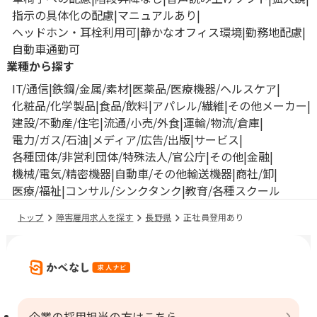
指示の具体化の配慮
マニュアルあり
ヘッドホン・耳栓利用可
静かなオフィス環境
勤務地配慮
自動車通勤可
業種から探す
IT/通信
鉄鋼/金属/素材
医薬品/医療機器/ヘルスケア
化粧品/化学製品
食品/飲料
アパレル/繊維
その他メーカー
建設/不動産/住宅
流通/小売/外食
運輸/物流/倉庫
電力/ガス/石油
メディア/広告/出版
サービス
各種団体/非営利団体/特殊法人/官公庁
その他
金融
機械/電気/精密機器
自動車/その他輸送機器
商社/卸
医療/福祉
コンサル/シンクタンク
教育/各種スクール
トップ
障害雇用求人を探す
長野県
正社員登用あり
企業の採用担当の方はこちら