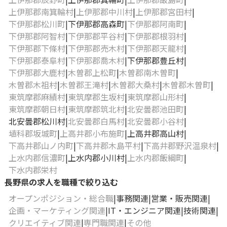
上伊那郡南箕輪村
上伊那郡中川村
上伊那郡宮田村
下伊那郡松川町
下伊那郡高森町
下伊那郡阿南町
下伊那郡阿智村
下伊那郡平谷村
下伊那郡根羽村
下伊那郡下條村
下伊那郡売木村
下伊那郡天龍村
下伊那郡泰阜村
下伊那郡喬木村
下伊那郡豊丘村
下伊那郡大鹿村
木曽郡上松町
木曽郡南木曽町
木曽郡木祖村
木曽郡王滝村
木曽郡大桑村
木曽郡木曽町
東筑摩郡麻績村
東筑摩郡生坂村
東筑摩郡山形村
東筑摩郡朝日村
東筑摩郡筑北村
北安曇郡池田町
北安曇郡松川村
北安曇郡白馬村
北安曇郡小谷村
埴科郡坂城町
上高井郡小布施町
上高井郡高山村
下高井郡山ノ内町
下高井郡木島平村
下高井郡野沢温泉村
上水内郡信濃町
上水内郡小川村
上水内郡飯綱町
下水内郡栄村
長野県の求人を職種で絞り込む
オープンポジション・総合職
事務関連
営業・販売関連
企画・マーケティング関連
IT・エンジニア関連
技術関連
クリエイティブ関連
専門職関連
その他