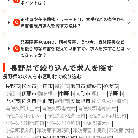
ポイントは？
正社員や在宅勤務・リモート可、大手などの条件から
Q
障害者雇用求人を探す方法は？
発達障害やADHD、精神障害、うつ病、身体障害など
を複合的な障害を抱えていますが、求人を探すことは
Q
できますか？
長野県で絞り込んで求人を探す
長野県の求人を市区町村で絞り込む
長野市
松本市
上田市
岡谷市
飯田市
諏訪市
須坂市
小諸市
伊那市
駒ヶ根市
中野市
大町市
飯山市
茅野市
塩尻市
佐久市
千曲市
東御市
安曇野市
南佐久郡小海町
南佐久郡川上村
南佐久郡南牧村
南佐久郡南相木村
南佐久郡北相木村
南佐久郡佐久穂町
北佐久郡軽井沢町
北佐久郡御代田町
北佐久郡立科町
小県郡青木村
小県郡長和町
諏訪郡下諏訪町
諏訪郡富士見町
諏訪郡原村
上伊那郡辰野町
上伊那郡箕輪町
上伊那郡飯島町