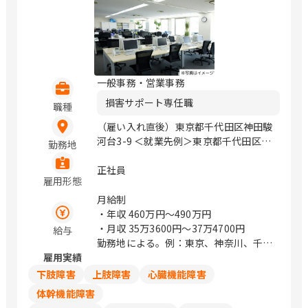
一般事務・営業事務
損害サポート専任職
職種
（雇い入れ直後）東京都千代田区神田駿
河台3-9 ＜就業先例＞東京都千代田区神
勤務地
田駿河台3-9 / 御茶ノ水、小川町、淡路
町
正社員
雇用形態
月給制
・年収
460万円〜490万円
・月収
35万3600円〜37万4700円
給与
勤務地による。例：東京、神奈川、千
雇用実績
葉、埼玉は374,700円
下肢障害
上肢障害
心臓機能障害
体幹機能障害