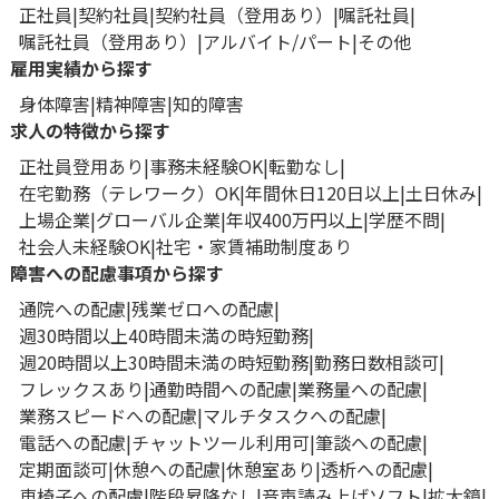
正社員
契約社員
契約社員（登用あり）
嘱託社員
嘱託社員（登用あり）
アルバイト/パート
その他
雇用実績から探す
身体障害
精神障害
知的障害
求人の特徴から探す
正社員登用あり
事務未経験OK
転勤なし
在宅勤務（テレワーク）OK
年間休日120日以上
土日休み
上場企業
グローバル企業
年収400万円以上
学歴不問
社会人未経験OK
社宅・家賃補助制度あり
障害への配慮事項から探す
通院への配慮
残業ゼロへの配慮
週30時間以上40時間未満の時短勤務
週20時間以上30時間未満の時短勤務
勤務日数相談可
フレックスあり
通勤時間への配慮
業務量への配慮
業務スピードへの配慮
マルチタスクへの配慮
電話への配慮
チャットツール利用可
筆談への配慮
定期面談可
休憩への配慮
休憩室あり
透析への配慮
車椅子への配慮
階段昇降なし
音声読み上げソフト
拡大鏡