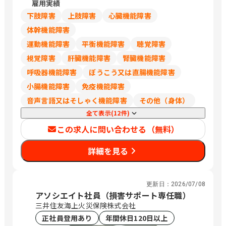
雇用実績
葉、埼玉は248,700円
下肢障害
上肢障害
心臓機能障害
体幹機能障害
運動機能障害
平衡機能障害
聴覚障害
視覚障害
肝臓機能障害
腎臓機能障害
呼吸器機能障害
ぼうこう又は直腸機能障害
小腸機能障害
免疫機能障害
音声言語又はそしゃく機能障害
その他（身体）
全て表示(12件)
この求人に問い合わせる（無料）
詳細を見る
更新日：
2026/07/08
アソシエイト社員（損害サポート専任職）
三井住友海上火災保険株式会社
正社員登用あり
年間休日120日以上