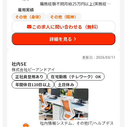
央区東大通1-3-8明治安田生命新潟駅前
愛知県名古屋市緑区平手南1-418 愛知県
職務経験不問月給25万円以上(実務経験
ビル4階 富山 富山市宝町1-3-10 明治安
長久手市杁ケ池210 愛知県西尾市上町泡
雇用実績
者優遇)
田生命富山ビル11階 石川 金沢市広岡2-
原20-1 愛知県岡崎市上里2-1-9 愛知県
その他（身体）
その他（精神）
13-33 JR金沢駅西第三NKビル5階 福井
豊田市広路町2-20 愛知県安城市今本町
福井市大手2-7-15 明治安田生命福井ビ
この求人に問い合わせる（無料）
4-10-1 愛知県春日井市八田町8-3-10 愛
ル11階 長野 長野市新田町1508-2 明治安
知県半田市宮本町6-202-7 / 松任、酒
田生命長野ビル4階 松本市大手3-4-5明
詳細を見る
折、富士山、松本、上田、上島、焼津、
治安田生命松本大手ビル1階 静岡 静岡市
大岡、六番町、徳重、杁ヶ池公園、西
駿河区森下町1-35静岡ＭＹタワー5階 沼
尾、大門、上挙母、新安城、春日井、成
津市上土町14 明治安田生命沼津上土町
岩
更新日：
2026/03/11
ビル4階 愛知 名古屋市中村区椿町15-21
社内SE
明治安田生命名古屋西口ビル9階 岡崎市
株式会社ピーアンドアイ
康生通南2-52明治安田生命岡崎ビル2階
正社員登用あり
在宅勤務（テレワーク）OK
三重 津市羽所町375 百五・明治安田ビ
年間休日120日以上
土日休み
ル8階 四日市市朝日町1-3明治安田生命
四日市ビル1階 兵庫 神戸市中央区磯上通
8-3-5明治安田生命神戸ビル3階 奈良 奈
良市高天町22-2 明治安田生命奈良ビル4
階 和歌山 和歌山市六番丁17明治安田生
命和歌山ビル2階 鳥取 鳥取市東品治町
102 鳥取駅前ビル4階 島根 松江市朝日町
社内情報システム、その他IT/ヘルプデス