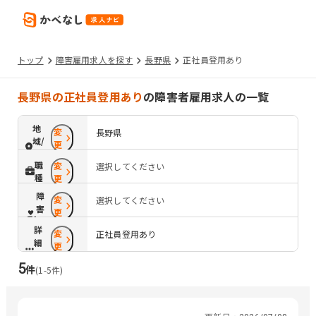
トップ
障害雇用求人を探す
長野県
正社員登用あり
長野県の正社員登用あり
の障害者雇用求人の一覧
地
変
長野県
域/
更
路
職
変
選択してください
線
種
更
障
変
選択してください
害
更
配
詳
変
慮
正社員登用あり
細
更
条
5
件
件
(
1
-
5
件)