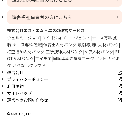
障害福祉事業者の方はこちら
株式会社エス・エム・エスの運営サービス
ウェルミージョブ
カイゴジョブエージェント
ナース専科 就
職
ナース専科 転職
保育士人材バンク
放射線技師人材バンク
検査技師人材バンク
工学技師人材バンク
ケア人材バンク
PT
OT人材バンク
エイチエ
国試黒本治療家エージェント
カイポ
ケ
かべなしクラウド
運営会社
プライバシーポリシー
利用規約
サイトマップ
運営へのお問い合わせ
© SMS Co., Ltd.