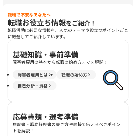
葉、市役所前、函館、釧路、東釧路、本
八戸、小中野、山形、北山形、郡山、郡
転職で不安なあなたへ
山富田、いわき、赤井、水戸、偕楽園、
転職お役立ち情報
をご紹介！
研究学園、つくば、太田、韮川、新潟、
白山、富山、金沢、北鉄金沢、福井、長
転職活動に必要な情報を、人気のテーマや役立つポイントごと
野、権堂、松本、北松本、静岡、日吉
に厳選してご紹介しています。
町、沼津、大岡、名古屋、近鉄名古屋、
東岡崎、岡崎、津、江戸橋、四日市、近
基礎知識・事前準備
鉄四日市、三宮・花時計前、神戸三宮、
近鉄奈良、奈良、和歌山市、紀和、鳥
障害者雇用の基本から転職の始め方までを解説！
取、津ノ井、松江、松江しんじ湖温泉、
西川緑道公園、岡山、広島、福山、下
障害者雇用とは
転職の始め方
関、門司港、徳島、阿波富田、大橋通、
自己分析・資格
堀詰、旦過、平和通、久留米、花畑、大
分、古国府
応募書類・選考準備
履歴書・職務経歴書の書き方や面接で伝えるべきポイン
トを解説！