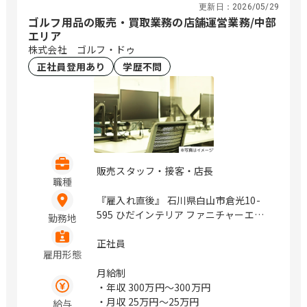
更新日：
2026/05/29
明治安田生命川越ビル2階 草加市高砂2-
・年収2,534,000円（月給181,000円）
ゴルフ用品の販売・買取業務の店舗運営業務/中部
9-2 アコス北館Ｎビル2階 千葉 千葉市中
エリア
央区本千葉町3-1 明治安田生命千葉ビル
株式会社 ゴルフ・ドゥ
2階 木更津市大和1-1-15 木更津カイセ
正社員登用あり
学歴不問
イビル2階 船橋市本町2-4-10 明治安田
生命船橋ビル2階 柏市末広町14-1 ＳＫ
柏ビル5階 成田市花崎町801 成田ＴＴビ
ル3階 北海道 旭川市三条通9丁目左1号
旭川三条緑橋ビル6階 苫小牧市表町2-1-
14 王子不動産第3ビル4階 函館市若松町
2-5 明治安田生命函館ビル1階 釧路市北
大通10-2-1 新釧路道銀ビル10階 青森 八
販売スタッフ・接客・店長
職種
戸市三日町2 明治安田生命八戸ビル5階
山形 山形市香澄町2-2-36 山形センター
『雇入れ直後』 石川県白山市倉光10-
ビル2階 福島 郡山市中町10-10 メルフ郡
595 ひだインテリア ファニチャーエク
勤務地
山2階 いわき市平大町7-2 明治安田生命
スプレス敷地内 山梨県甲府市上阿原町
いわきビル4階 茨城 水戸市南町3-4-14
439 山梨県富士吉田市上吉田4247-7 長
正社員
雇用形態
明治安田生命水戸南町ビル3階 つくば市
野県松本市鎌田2-8-1 長野県上田市
学園南2-8-3つくばシティア・トワビル
1847-1 静岡県浜松市中央区泉3-1-43 静
月給制
3階 群馬 太田市飯田町1005-2 太田東京
岡県焼津市柳新屋843 静岡県沼津市大岡
・年収
300万円〜300万円
海上日動ビルディング4階 新潟 新潟市中
2871-9 愛知県名古屋市熱田区一番3-7-6
・月収
25万円〜25万円
給与