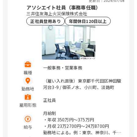
更新日：
2026/07/08
アソシエイト社員（事務専任職）
三井住友海上火災保険株式会社
正社員登用あり
年間休日120日以上
一般事務・営業事務
職種
（雇い入れ直後）東京都千代田区神田駿
河台3-9 / 御茶ノ水、小川町、淡路町
勤務地
正社員
雇用形態
月給制
・年収
350万円〜375万円
・月収
23万2700円〜24万8700円
給与
勤務地による。例：東京、神奈川、千