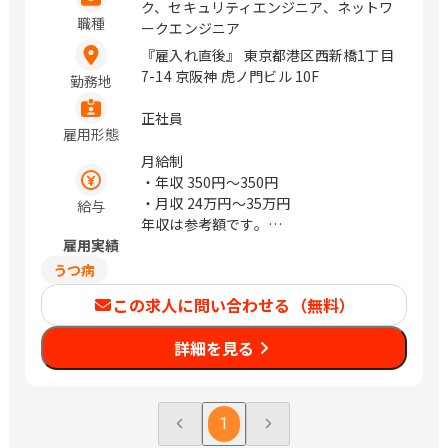
478-8 明治安田生命松江ビル2階 岡山 岡
ク、セキュリティエンジニア、ネットワ
山市北区駅前町1-9-15明治安田生命岡
職種
ークエンジニア
山ビル8階 広島 広島市東区二葉の里3-5-
『雇入れ直後』 東京都港区西新橋1丁目
7 GRANODE広島11階 福山市昭和町2-3
7-14 京阪神 虎ノ門ビル 10F
勤務地
福山ファインビル1階 山口 下関市南部町
19-7 明治安田生命下関ビル3階 周南市
正社員
御幸通り1-11 新興ビル6階 徳島 徳島市
雇用形態
東船場町2-37 明治安田生命徳島東船場
月給制
ビル3階 高知 高知市本町2-2-34 明治安
・年収
350円〜350円
田生命高知ビル3階 福岡 北九州市小倉北
・月収
24万円〜35万円
給与
区紺屋町9-1明治安田生命小倉ビル2階
年収は参考額です。
久留米市本町4-33 明治安田生命久留米
雇用実績
※経験により前後する場合あり
本町ビル5階 大分 大分市荷揚町1-30明
うつ病
治安田生命大分ビル2階 （変更の範囲）
会社の定める場所 / 北千住、千住大橋、
この求人に問い合わせる（無料）
東池袋、立川、町田、新横浜、北新横
浜、京急川崎、川崎、伊勢佐木長者町、
詳細を見る
関内、大船、富士見町、平塚、大磯、熊
谷、上熊谷、浦和、中浦和、川越、本川
越、草加、谷塚、葭川公園、千葉中央、
木更津、祇園、京成船橋、船橋、柏、北
1
柏、京成成田、成田、旭川、苫小牧、青