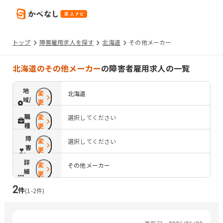
トップ
障害雇用求人を探す
北海道
その他メーカー
北海道のその他メーカー
の障害者雇用求人の一覧
地
変
北海道
域/
更
路
職
変
選択してください
線
種
更
障
変
選択してください
害
更
配
詳
変
慮
その他メーカー
細
更
条
2
件
件
(
1
-
2
件)