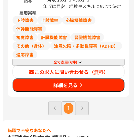
給与
岡市中央区 白金1丁目4番2号オルガノ九
年収は目安。経験やスキルに応じて決定
州ビル / 札幌、仙台、江坂、広島、薬院
雇用実績
下肢障害
上肢障害
心臓機能障害
体幹機能障害
視覚障害
肝臓機能障害
腎臓機能障害
その他（身体）
注意欠陥・多動性障害（ADHD）
適応障害
全て表示(6件)
この求人に問い合わせる（無料）
詳細を見る
1
転職で不安なあなたへ