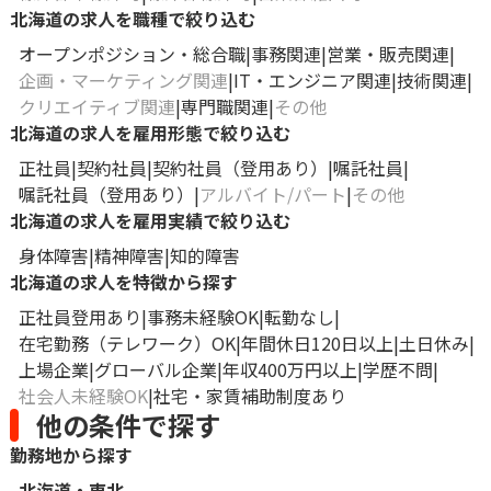
北海道の求人を職種で絞り込む
オープンポジション・総合職
事務関連
営業・販売関連
企画・マーケティング関連
IT・エンジニア関連
技術関連
クリエイティブ関連
専門職関連
その他
北海道の求人を雇用形態で絞り込む
正社員
契約社員
契約社員（登用あり）
嘱託社員
嘱託社員（登用あり）
アルバイト/パート
その他
北海道の求人を雇用実績で絞り込む
身体障害
精神障害
知的障害
北海道の求人を特徴から探す
正社員登用あり
事務未経験OK
転勤なし
在宅勤務（テレワーク）OK
年間休日120日以上
土日休み
上場企業
グローバル企業
年収400万円以上
学歴不問
社会人未経験OK
社宅・家賃補助制度あり
他の条件で探す
勤務地から探す
北海道・東北