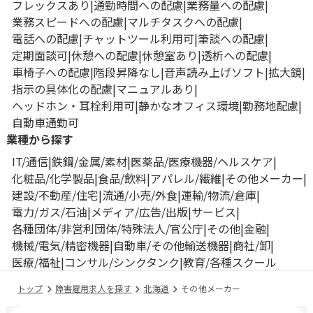
フレックスあり
通勤時間への配慮
業務量への配慮
業務スピードへの配慮
マルチタスクへの配慮
電話への配慮
チャットツール利用可
筆談への配慮
定期面談可
休憩への配慮
休憩室あり
透析への配慮
車椅子への配慮
階段昇降なし
音声読み上げソフト
拡大鏡
指示の具体化の配慮
マニュアルあり
ヘッドホン・耳栓利用可
静かなオフィス環境
勤務地配慮
自動車通勤可
業種から探す
IT/通信
鉄鋼/金属/素材
医薬品/医療機器/ヘルスケア
化粧品/化学製品
食品/飲料
アパレル/繊維
その他メーカー
建設/不動産/住宅
流通/小売/外食
運輸/物流/倉庫
電力/ガス/石油
メディア/広告/出版
サービス
各種団体/非営利団体/特殊法人/官公庁
その他
金融
機械/電気/精密機器
自動車/その他輸送機器
商社/卸
医療/福祉
コンサル/シンクタンク
教育/各種スクール
トップ
障害雇用求人を探す
北海道
その他メーカー