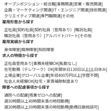
オープンポジション・総合職
事務関連
営業・販売関連
企画・マーケティング関連
IT・エンジニア関連
技術関連
クリエイティブ関連
専門職関連
その他
雇用形態から探す
正社員
契約社員
契約社員（登用あり）
嘱託社員
嘱託社員（登用あり）
アルバイト/パート
その他
雇用実績から探す
身体障害
精神障害
知的障害
求人の特徴から探す
正社員登用あり
事務未経験OK
転勤なし
在宅勤務（テレワーク）OK
年間休日120日以上
土日休み
上場企業
グローバル企業
年収400万円以上
学歴不問
社会人未経験OK
社宅・家賃補助制度あり
障害への配慮事項から探す
通院への配慮
残業ゼロへの配慮
週30時間以上40時間未満の時短勤務
週20時間以上30時間未満の時短勤務
勤務日数相談可