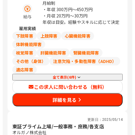
町1番6号 関西オルガノビル 【中国支
月給制
店】 広島県 広島市南区 稲荷町2番14号
・年収
300万円〜450万円
和光稲荷町ビル 【九州支店】 福岡県 福
・月収
20万円〜30万円
給与
岡市中央区 白金1丁目4番2号オルガノ九
年収は目安。経験やスキルに応じて決定
州ビル / 札幌、仙台、江坂、広島、薬院
雇用実績
下肢障害
上肢障害
心臓機能障害
体幹機能障害
視覚障害
肝臓機能障害
腎臓機能障害
その他（身体）
注意欠陥・多動性障害（ADHD）
適応障害
全て表示(6件)
この求人に問い合わせる（無料）
詳細を見る
更新日：
2025/05/14
東証プライム上場/一般事務・庶務/各支店
オルガノ株式会社