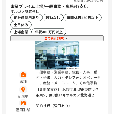
更新日：
2026/06/03
東証プライム上場/一般事務・庶務/各支店
オルガノ株式会社
正社員登用あり
転勤なし
年間休日120日以上
土日休み
上場企業
年収400万円以上
全て表示(2件)
一般事務・営業事務、総務・人事、受
付・秘書、入力・テレフォンオペレータ
職種
ー、庶務・メールルーム、その他事務
【北海道支店】 北海道 札幌市東区 北7
条東5丁目8番37号オルガノ北海道ビル
勤務地
【東北支店】 宮城県 仙台市青葉区 本町
1丁目11番1号 ＨＦ仙台本町ビルディ
契約社員（登用あり）
雇用形態
ング 【関西支店】 大阪府 吹田市 江の木