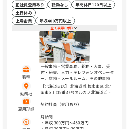
正社員登用あり
転勤なし
年間休日120日以上
土日休み
上場企業
年収400万円以上
全て表示(2件)
一般事務・営業事務、総務・人事、受
付・秘書、入力・テレフォンオペレータ
職種
ー、庶務・メールルーム、その他事務
【北海道支店】 北海道 札幌市東区 北7
条東5丁目8番37号オルガノ北海道ビル
勤務地
【東北支店】 宮城県 仙台市青葉区 本町
1丁目11番1号 ＨＦ仙台本町ビルディ
契約社員（登用あり）
雇用形態
ング 【関西支店】 大阪府 吹田市 江の木
町1番6号 関西オルガノビル 【中国支
月給制
店】 広島県 広島市南区 稲荷町2番14号
・年収
300万円〜450万円
和光稲荷町ビル 【九州支店】 福岡県 福
・月収
20万円〜30万円