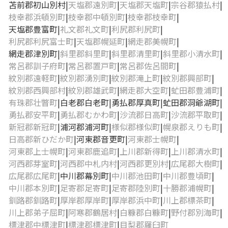
苫前郡初山別村
天塩郡遠別町
天塩郡天塩町
宗谷郡猿払村
枝幸郡浜頓別町
枝幸郡中頓別町
枝幸郡枝幸町
天塩郡豊富町
礼文郡礼文町
利尻郡利尻町
利尻郡利尻富士町
天塩郡幌延町
網走郡美幌町
網走郡津別町
斜里郡斜里町
斜里郡清里町
斜里郡小清水町
常呂郡訓子府町
常呂郡置戸町
常呂郡佐呂間町
紋別郡遠軽町
紋別郡湧別町
紋別郡滝上町
紋別郡興部町
紋別郡西興部村
紋別郡雄武町
網走郡大空町
虻田郡豊浦町
有珠郡壮瞥町
白老郡白老町
勇払郡厚真町
虻田郡洞爺湖町
勇払郡安平町
勇払郡むかわ町
沙流郡日高町
沙流郡平取町
新冠郡新冠町
浦河郡浦河町
様似郡様似町
幌泉郡えりも町
日高郡新ひだか町
河東郡音更町
河東郡士幌町
河東郡上士幌町
河東郡鹿追町
上川郡新得町
上川郡清水町
河西郡芽室町
河西郡中札内村
河西郡更別村
広尾郡大樹町
広尾郡広尾町
中川郡幕別町
中川郡池田町
中川郡豊頃町
中川郡本別町
足寄郡足寄町
足寄郡陸別町
十勝郡浦幌町
釧路郡釧路町
厚岸郡厚岸町
厚岸郡浜中町
川上郡標茶町
川上郡弟子屈町
阿寒郡鶴居村
白糠郡白糠町
野付郡別海町
標津郡中標津町
標津郡標津町
目梨郡羅臼町