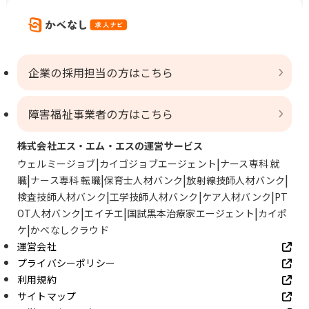
企業の採用担当の方はこちら
障害福祉事業者の方はこちら
株式会社エス・エム・エスの運営サービス
ウェルミージョブ
カイゴジョブエージェント
ナース専科 就
職
ナース専科 転職
保育士人材バンク
放射線技師人材バンク
検査技師人材バンク
工学技師人材バンク
ケア人材バンク
PT
OT人材バンク
エイチエ
国試黒本治療家エージェント
カイポ
ケ
かべなしクラウド
運営会社
プライバシーポリシー
利用規約
サイトマップ