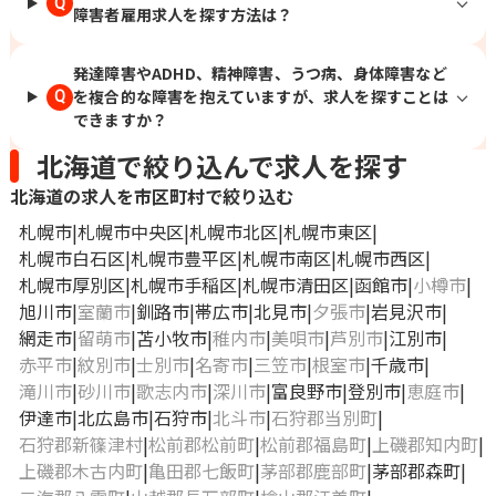
Q
障害者雇用求人を探す方法は？
発達障害やADHD、精神障害、うつ病、身体障害など
を複合的な障害を抱えていますが、求人を探すことは
Q
できますか？
北海道で絞り込んで求人を探す
北海道の求人を市区町村で絞り込む
札幌市
札幌市中央区
札幌市北区
札幌市東区
札幌市白石区
札幌市豊平区
札幌市南区
札幌市西区
札幌市厚別区
札幌市手稲区
札幌市清田区
函館市
小樽市
旭川市
室蘭市
釧路市
帯広市
北見市
夕張市
岩見沢市
網走市
留萌市
苫小牧市
稚内市
美唄市
芦別市
江別市
赤平市
紋別市
士別市
名寄市
三笠市
根室市
千歳市
滝川市
砂川市
歌志内市
深川市
富良野市
登別市
恵庭市
伊達市
北広島市
石狩市
北斗市
石狩郡当別町
石狩郡新篠津村
松前郡松前町
松前郡福島町
上磯郡知内町
上磯郡木古内町
亀田郡七飯町
茅部郡鹿部町
茅部郡森町