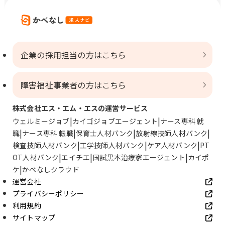
企業の採用担当の方はこちら
障害福祉事業者の方はこちら
株式会社エス・エム・エスの運営サービス
ウェルミージョブ
カイゴジョブエージェント
ナース専科 就
職
ナース専科 転職
保育士人材バンク
放射線技師人材バンク
検査技師人材バンク
工学技師人材バンク
ケア人材バンク
PT
OT人材バンク
エイチエ
国試黒本治療家エージェント
カイポ
ケ
かべなしクラウド
運営会社
プライバシーポリシー
利用規約
サイトマップ