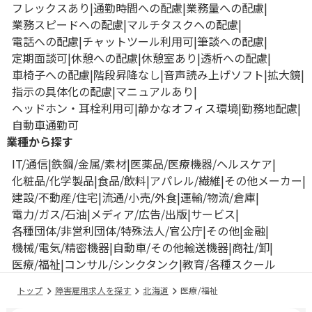
フレックスあり
通勤時間への配慮
業務量への配慮
業務スピードへの配慮
マルチタスクへの配慮
電話への配慮
チャットツール利用可
筆談への配慮
定期面談可
休憩への配慮
休憩室あり
透析への配慮
車椅子への配慮
階段昇降なし
音声読み上げソフト
拡大鏡
指示の具体化の配慮
マニュアルあり
ヘッドホン・耳栓利用可
静かなオフィス環境
勤務地配慮
自動車通勤可
業種から探す
IT/通信
鉄鋼/金属/素材
医薬品/医療機器/ヘルスケア
化粧品/化学製品
食品/飲料
アパレル/繊維
その他メーカー
建設/不動産/住宅
流通/小売/外食
運輸/物流/倉庫
電力/ガス/石油
メディア/広告/出版
サービス
各種団体/非営利団体/特殊法人/官公庁
その他
金融
機械/電気/精密機器
自動車/その他輸送機器
商社/卸
医療/福祉
コンサル/シンクタンク
教育/各種スクール
トップ
障害雇用求人を探す
北海道
医療/福祉