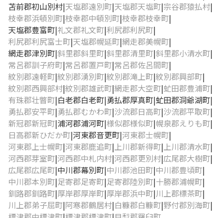
苫前郡初山別村
天塩郡遠別町
天塩郡天塩町
宗谷郡猿払村
枝幸郡浜頓別町
枝幸郡中頓別町
枝幸郡枝幸町
天塩郡豊富町
礼文郡礼文町
利尻郡利尻町
利尻郡利尻富士町
天塩郡幌延町
網走郡美幌町
網走郡津別町
斜里郡斜里町
斜里郡清里町
斜里郡小清水町
常呂郡訓子府町
常呂郡置戸町
常呂郡佐呂間町
紋別郡遠軽町
紋別郡湧別町
紋別郡滝上町
紋別郡興部町
紋別郡西興部村
紋別郡雄武町
網走郡大空町
虻田郡豊浦町
有珠郡壮瞥町
白老郡白老町
勇払郡厚真町
虻田郡洞爺湖町
勇払郡安平町
勇払郡むかわ町
沙流郡日高町
沙流郡平取町
新冠郡新冠町
浦河郡浦河町
様似郡様似町
幌泉郡えりも町
日高郡新ひだか町
河東郡音更町
河東郡士幌町
河東郡上士幌町
河東郡鹿追町
上川郡新得町
上川郡清水町
河西郡芽室町
河西郡中札内村
河西郡更別村
広尾郡大樹町
広尾郡広尾町
中川郡幕別町
中川郡池田町
中川郡豊頃町
中川郡本別町
足寄郡足寄町
足寄郡陸別町
十勝郡浦幌町
釧路郡釧路町
厚岸郡厚岸町
厚岸郡浜中町
川上郡標茶町
川上郡弟子屈町
阿寒郡鶴居村
白糠郡白糠町
野付郡別海町
標津郡中標津町
標津郡標津町
目梨郡羅臼町