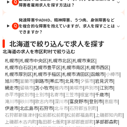
Q
障害者雇用求人を探す方法は？
発達障害やADHD、精神障害、うつ病、身体障害など
を複合的な障害を抱えていますが、求人を探すことは
Q
できますか？
北海道で絞り込んで求人を探す
北海道の求人を市区町村で絞り込む
札幌市
札幌市中央区
札幌市北区
札幌市東区
札幌市白石区
札幌市豊平区
札幌市南区
札幌市西区
札幌市厚別区
札幌市手稲区
札幌市清田区
函館市
小樽市
旭川市
室蘭市
釧路市
帯広市
北見市
夕張市
岩見沢市
網走市
留萌市
苫小牧市
稚内市
美唄市
芦別市
江別市
赤平市
紋別市
士別市
名寄市
三笠市
根室市
千歳市
滝川市
砂川市
歌志内市
深川市
富良野市
登別市
恵庭市
伊達市
北広島市
石狩市
北斗市
石狩郡当別町
石狩郡新篠津村
松前郡松前町
松前郡福島町
上磯郡知内町
上磯郡木古内町
亀田郡七飯町
茅部郡鹿部町
茅部郡森町