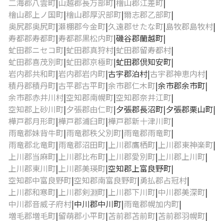
二海郡八雲町
山越郡長万部町
檜山郡江差町
檜山郡上ノ国町
檜山郡厚沢部町
爾志郡乙部町
奥尻郡奥尻町
瀬棚郡今金町
久遠郡せたな町
島牧郡島牧村
寿都郡寿都町
寿都郡黒松内町
磯谷郡蘭越町
虻田郡ニセコ町
虻田郡真狩村
虻田郡留寿都村
虻田郡喜茂別町
虻田郡京極町
虻田郡倶知安町
岩内郡共和町
岩内郡岩内町
古宇郡泊村
古宇郡神恵内村
積丹郡積丹町
古平郡古平町
余市郡仁木町
余市郡余市町
余市郡赤井川村
空知郡南幌町
空知郡奈井江町
空知郡上砂川町
夕張郡由仁町
夕張郡長沼町
夕張郡栗山町
樺戸郡月形町
樺戸郡浦臼町
樺戸郡新十津川町
雨竜郡妹背牛町
雨竜郡秩父別町
雨竜郡雨竜町
雨竜郡北竜町
雨竜郡沼田町
上川郡鷹栖町
上川郡東神楽町
上川郡当麻町
上川郡比布町
上川郡愛別町
上川郡上川町
上川郡東川町
上川郡美瑛町
空知郡上富良野町
空知郡中富良野町
空知郡南富良野町
勇払郡占冠村
上川郡和寒町
上川郡剣淵町
上川郡下川町
中川郡美深町
中川郡音威子府村
中川郡中川町
雨竜郡幌加内町
増毛郡増毛町
留萌郡小平町
苫前郡苫前町
苫前郡羽幌町