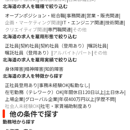
北海道の求人を職種で絞り込む
オープンポジション・総合職
事務関連
営業・販売関連
企画・マーケティング関連
IT・エンジニア関連
技術関連
クリエイティブ関連
専門職関連
その他
北海道の求人を雇用形態で絞り込む
正社員
契約社員
契約社員（登用あり）
嘱託社員
嘱託社員（登用あり）
アルバイト/パート
その他
北海道の求人を雇用実績で絞り込む
身体障害
精神障害
知的障害
北海道の求人を特徴から探す
正社員登用あり
事務未経験OK
転勤なし
在宅勤務（テレワーク）OK
年間休日120日以上
土日休み
上場企業
グローバル企業
年収400万円以上
学歴不問
社会人未経験OK
社宅・家賃補助制度あり
他の条件で探す
勤務地から探す