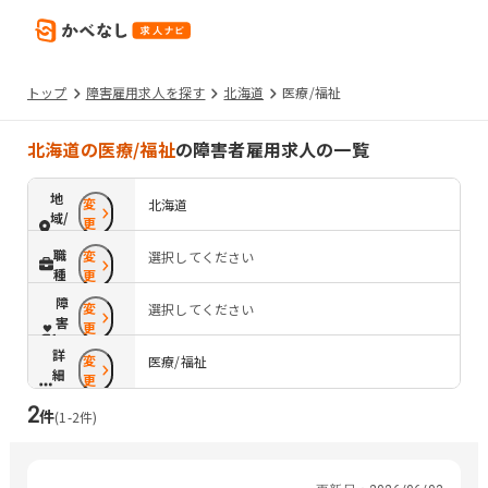
トップ
障害雇用求人を探す
北海道
医療/福祉
北海道の医療/福祉
の障害者雇用求人の一覧
地
変
北海道
域/
更
路
職
変
選択してください
線
種
更
障
変
選択してください
害
更
配
詳
変
慮
医療/福祉
細
更
条
2
件
件
(
1
-
2
件)