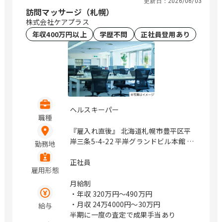
更新日：
2026/06/03
訪問マッサージ（札幌）
株式会社ケアプラス
年収400万円以上
学歴不問
正社員登用あり
ヘルスキーパー
職種
『雇入れ直後』 北海道札幌市豊平区平
岸三条5-4-22 平岸グランドビル本館 2
勤務地
階 206号室 / 平岸
正社員
雇用形態
月給制
・年収
320万円〜490万円
・月収
24万4000円〜30万円
給与
半期に一度の査定で成果手当あり