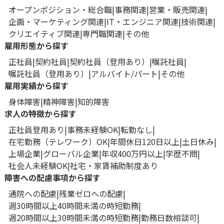
オープンポジション・総合職
事務関連
営業・販売関連
企画・マーケティング関連
IT・エンジニア関連
技術関連
クリエイティブ関連
専門職関連
その他
雇用形態から探す
正社員
契約社員
契約社員（登用あり）
嘱託社員
嘱託社員（登用あり）
アルバイト/パート
その他
雇用実績から探す
身体障害
精神障害
知的障害
求人の特徴から探す
正社員登用あり
事務未経験OK
転勤なし
在宅勤務（テレワーク）OK
年間休日120日以上
土日休み
上場企業
グローバル企業
年収400万円以上
学歴不問
社会人未経験OK
社宅・家賃補助制度あり
障害への配慮事項から探す
通院への配慮
残業ゼロへの配慮
週30時間以上40時間未満の時短勤務
週20時間以上30時間未満の時短勤務
勤務日数相談可