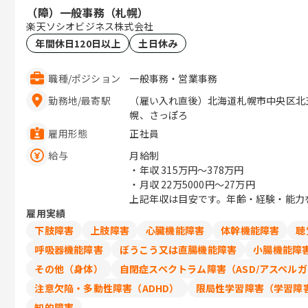
（障）一般事務（札幌）
楽天ソシオビジネス株式会社
年間休日120日以上
土日休み
職種
/
ポジション
一般事務・営業事務
勤務地
/
最寄駅
（雇い入れ直後）北海道札幌市中央区北五条西
幌、さっぽろ
雇用形態
正社員
給与
月給制
・年収
315万円〜378万円
・月収
22万5000円〜27万円
上記年収は目安です。年齢・経験・能力
雇用実績
下肢障害
上肢障害
心臓機能障害
体幹機能障害
聴
呼吸器機能障害
ぼうこう又は直腸機能障害
小腸機能障
その他（身体）
自閉症スペクトラム障害（ASD/アスペル
注意欠陥・多動性障害（ADHD）
限局性学習障害（学習障害
知的障害