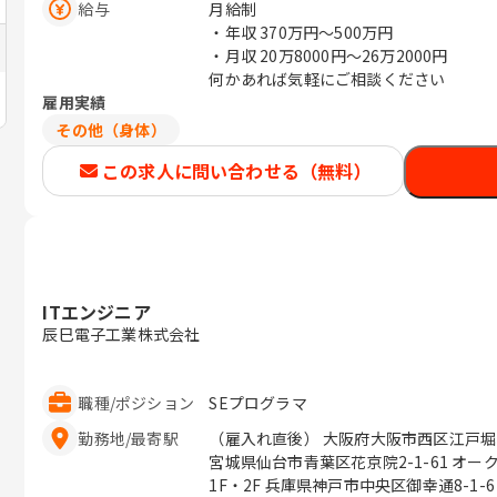
給与
月給制
・年収
370万円〜500万円
・月収
20万8000円〜26万2000円
何かあれば気軽にご相談ください
雇用実績
その他（身体）
この求人に問い合わせる（無料）
ITエンジニア
辰巳電子工業株式会社
職種
/
ポジション
SEプログラマ
勤務地
/
最寄駅
（雇入れ直後） 大阪府大阪市西区江戸堀1
宮城県仙台市青葉区花京院2-1-61 オ
1F・2F 兵庫県神戸市中央区御幸通8-1-