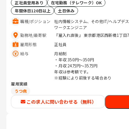
正社員登用あり
在宅勤務（テレワーク）OK
年間休日120日以上
土日休み
職種
/
ポジション
社内情報システム、その他IT/ヘルプデ
ワークエンジニア
勤務地
/
最寄駅
『雇入れ直後』 東京都港区西新橋1丁目7-1
雇用形態
正社員
給与
月給制
・年収
350円〜350円
・月収
24万円〜35万円
年収は参考額です。
※経験により前後する場合あり
雇用実績
うつ病
この求人に問い合わせる（無料）