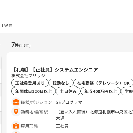
IT/通信
人
7
件
(
1
-
7
件)
【札幌】【正社員】システムエンジニア
株式会社ブリッジ
正社員登用あり
転勤なし
在宅勤務（テレワーク）OK
年間休日120日以上
土日休み
年収400万円以上
学
職種
/
ポジション
SEプログラマ
勤務地
/
最寄駅
（雇い入れ直後）北海道札幌市中央区北1条西
大通
雇用形態
正社員