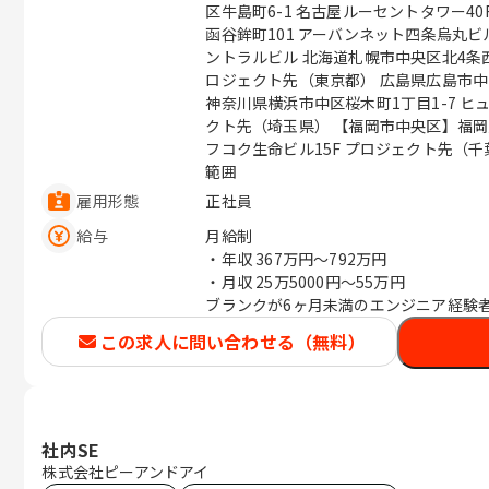
区牛島町6-1 名古屋ルーセントタワー4
函谷鉾町101 アーバンネット四条烏丸ビル
ントラルビル 北海道札幌市中央区北4条西4丁
ロジェクト先（東京都） 広島県広島市中区銀
神奈川県横浜市中区桜木町1丁目1-7 ヒュ
クト先（埼玉県） 【福岡市中央区】福岡県
フコク生命ビル15F プロジェクト先（千葉県） （変更の範囲） 
範囲
雇用形態
正社員
給与
月給制
・年収
367万円〜792万円
・月収
25万5000円〜55万円
ブランクが6ヶ月未満のエンジニア経験
この求人に問い合わせる（無料）
社内SE
株式会社ピーアンドアイ