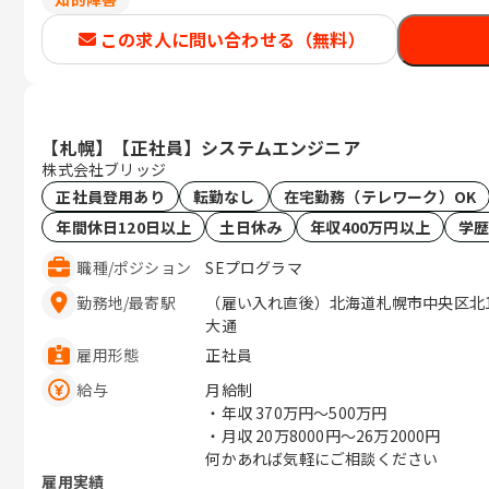
この求人に問い合わせる（無料）
【札幌】【正社員】システムエンジニア
株式会社ブリッジ
正社員登用あり
転勤なし
在宅勤務（テレワーク）OK
年間休日120日以上
土日休み
年収400万円以上
学
職種
/
ポジション
SEプログラマ
勤務地
/
最寄駅
（雇い入れ直後）北海道札幌市中央区北1条西
大通
雇用形態
正社員
給与
月給制
・年収
370万円〜500万円
・月収
20万8000円〜26万2000円
何かあれば気軽にご相談ください
雇用実績