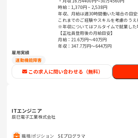
・月収
16万4400円〜30万4560円
時給：1,370円 ~ 2,538円
年収、月給は週30時間働いた場合の目
これまでのご経験やスキルを考慮のうえ
※年収についてはフルタイムで就業した
【正社員登用後の月給目安】
月給：21.6万円～40万円
年収：347.7万円～644万円
雇用実績
運動機能障害
この求人に問い合わせる（無料）
ITエンジニア
辰巳電子工業株式会社
職種
/
ポジション
SEプログラマ