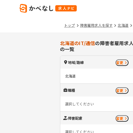
トップ
障害雇用求人を探す
北海道
北海道のIT/通信
の障害者雇用求
の一覧
地域/路線
変更
北海道
職種
変更
選択してください
障害配慮
変更
選択してください