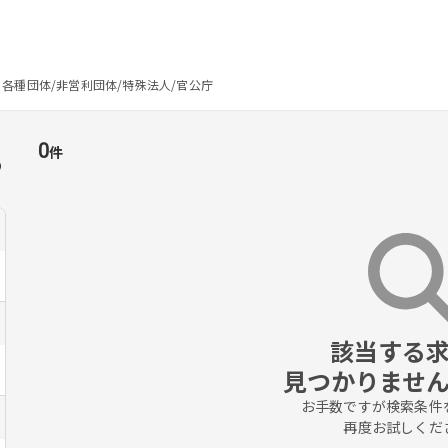
各種団体/非営利団体/特殊法人/官公庁
0
件
の
該当する求
見つかりませ
お手数ですが検索条件を
再度お試しくだ