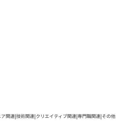
ニア関連
技術関連
クリエイティブ関連
専門職関連
その他