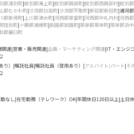
別郡湧別町
紋別郡滝上町
紋別郡興部町
紋別郡西興部村
紋別郡
払郡むかわ町
沙流郡日高町
沙流郡平取町
新冠郡新冠町
浦河郡
川郡新得町
上川郡清水町
河西郡芽室町
河西郡中札内村
河西郡
郡陸別町
十勝郡浦幌町
釧路郡釧路町
厚岸郡厚岸町
厚岸郡浜中
梨郡羅臼町
務関連
営業・販売関連
企画・マーケティング関連
IT・エンジ
む
あり）
嘱託社員
嘱託社員（登用あり）
アルバイト/パート
そ
む
転勤なし
在宅勤務（テレワーク）OK
年間休日120日以上
土日