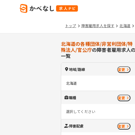
トップ
障害雇用求人を探す
北海道
北海道の各種団体/非営利団体/特
殊法人/官公庁
の障害者雇用求人
一覧
地域/路線
変更
北海道
職種
変更
選択してください
障害配慮
変更