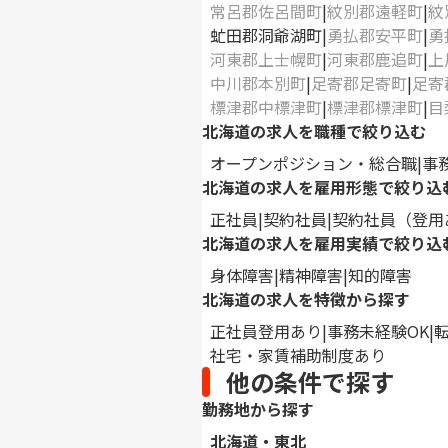
常呂郡佐呂間町
紋別郡遠軽町
紋
虻田郡洞爺湖町
勇払郡安平町
勇
河東郡上士幌町
河東郡鹿追町
上
中川郡本別町
足寄郡足寄町
足寄
標津郡中標津町
標津郡標津町
目
北海道の求人を職種で絞り込む
オープンポジション・総合職
事
北海道の求人を雇用形態で絞り込
正社員
契約社員
契約社員（登用
北海道の求人を雇用実績で絞り込
身体障害
精神障害
知的障害
北海道の求人を特徴から探す
正社員登用あり
事務未経験OK
社宅・家賃補助制度あり
他の条件で探す
勤務地から探す
北海道・東北