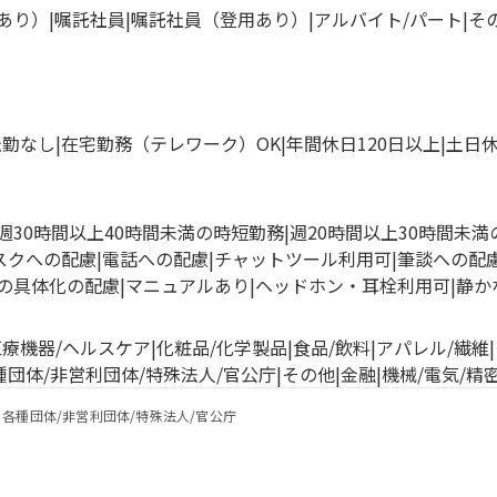
あり）
嘱託社員
嘱託社員（登用あり）
アルバイト/パート
そ
転勤なし
在宅勤務（テレワーク）OK
年間休日120日以上
土日
週30時間以上40時間未満の時短勤務
週20時間以上30時間未
スクへの配慮
電話への配慮
チャットツール利用可
筆談への配
の具体化の配慮
マニュアルあり
ヘッドホン・耳栓利用可
静か
医療機器/ヘルスケア
化粧品/化学製品
食品/飲料
アパレル/繊維
種団体/非営利団体/特殊法人/官公庁
その他
金融
機械/電気/精
各種団体/非営利団体/特殊法人/官公庁