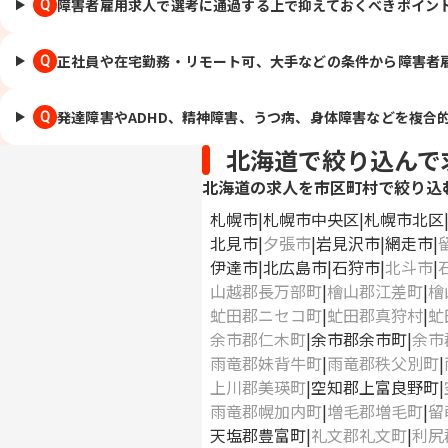
障害者雇用求人で選考に通過する上で抑えておくべきポイン
Q
正社員や在宅勤務・リモート可、大手などの条件から障害者
Q
発達障害やADHD、精神障害、うつ病、身体障害などを複合
Q
北海道で絞り込んで
北海道の求人を市区町村で絞り込
札幌市
札幌市中央区
札幌市北区
北見市
夕張市
岩見沢市
網走市
伊達市
北広島市
石狩市
北斗市
山越郡長万部町
檜山郡江差町
檜
虻田郡ニセコ町
虻田郡真狩村
虻
余市郡仁木町
余市郡余市町
余市
雨竜郡妹背牛町
雨竜郡秩父別町
上川郡美瑛町
空知郡上富良野町
雨竜郡幌加内町
増毛郡増毛町
留
天塩郡豊富町
礼文郡礼文町
利尻