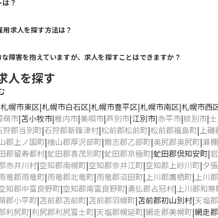
トは？
雇用求人を探す方法は？
的な障害を抱えていますが、求人を探すことはできますか？
求人を探す
む
札幌市東区
札幌市白石区
札幌市豊平区
札幌市南区
札幌市西
留萌市
苫小牧市
稚内市
美唄市
芦別市
江別市
赤平市
紋別市
士
石狩郡当別町
石狩郡新篠津村
松前郡松前町
松前郡福島町
上磯
山郡上ノ国町
檜山郡厚沢部町
爾志郡乙部町
奥尻郡奥尻町
瀬棚
田郡留寿都村
虻田郡喜茂別町
虻田郡京極町
虻田郡倶知安町
岩
郡赤井川村
空知郡南幌町
空知郡奈井江町
空知郡上砂川町
夕張
雨竜郡雨竜町
雨竜郡北竜町
雨竜郡沼田町
上川郡鷹栖町
上川郡
空知郡中富良野町
空知郡南富良野町
勇払郡占冠村
上川郡和寒
萌郡小平町
苫前郡苫前町
苫前郡羽幌町
苫前郡初山別村
天塩郡
郡利尻町
利尻郡利尻富士町
天塩郡幌延町
網走郡美幌町
網走郡