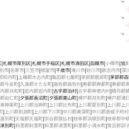
区
札幌市厚別区
札幌市手稲区
札幌市清田区
函館市
小樽市
旭
別市
名寄市
三笠市
根室市
千歳市
滝川市
砂川市
歌志内市
深
郡知内町
上磯郡木古内町
亀田郡七飯町
茅部郡鹿部町
茅部郡森
郡今金町
久遠郡せたな町
島牧郡島牧村
寿都郡寿都町
寿都郡
内郡共和町
岩内郡岩内町
古宇郡泊村
古宇郡神恵内村
積丹郡
郡由仁町
夕張郡長沼町
夕張郡栗山町
樺戸郡月形町
樺戸郡浦
東神楽町
上川郡当麻町
上川郡比布町
上川郡愛別町
上川郡上
町
上川郡剣淵町
上川郡下川町
中川郡美深町
中川郡音威子府村
遠別町
天塩郡天塩町
宗谷郡猿払村
枝幸郡浜頓別町
枝幸郡中
津別町
斜里郡斜里町
斜里郡清里町
斜里郡小清水町
常呂郡訓