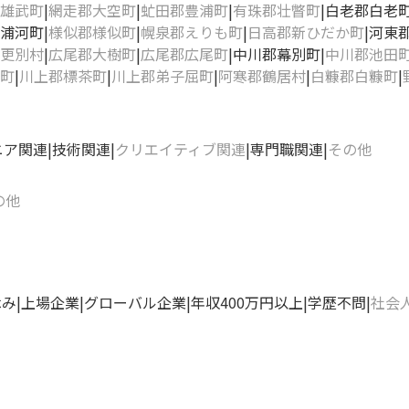
雄武町
網走郡大空町
虻田郡豊浦町
有珠郡壮瞥町
白老郡白老
浦河町
様似郡様似町
幌泉郡えりも町
日高郡新ひだか町
河東
更別村
広尾郡大樹町
広尾郡広尾町
中川郡幕別町
中川郡池田
町
川上郡標茶町
川上郡弟子屈町
阿寒郡鶴居村
白糠郡白糠町
ニア関連
技術関連
クリエイティブ関連
専門職関連
その他
の他
休み
上場企業
グローバル企業
年収400万円以上
学歴不問
社会