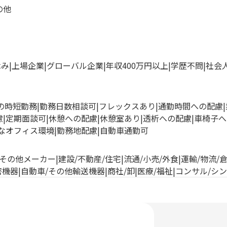
の他
休み
上場企業
グローバル企業
年収400万円以上
学歴不問
社会
満の時短勤務
勤務日数相談可
フレックスあり
通勤時間への配慮
慮
定期面談可
休憩への配慮
休憩室あり
透析への配慮
車椅子へ
なオフィス環境
勤務地配慮
自動車通勤可
その他メーカー
建設/不動産/住宅
流通/小売/外食
運輸/物流/
密機器
自動車/その他輸送機器
商社/卸
医療/福祉
コンサル/シ