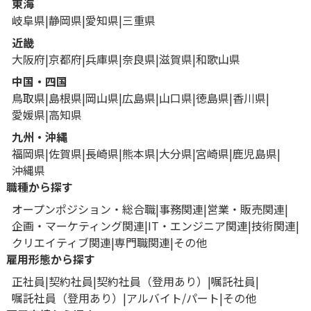
東海
岐阜県
静岡県
愛知県
三重県
近畿
大阪府
京都府
兵庫県
奈良県
滋賀県
和歌山県
中国・四国
鳥取県
島根県
岡山県
広島県
山口県
徳島県
香川県
愛媛県
高知県
九州・沖縄
福岡県
佐賀県
長崎県
熊本県
大分県
宮崎県
鹿児島県
沖縄県
職種から探す
オープンポジション・総合職
事務関連
営業・販売関連
企画・マーケティング関連
IT・エンジニア関連
技術関連
クリエイティブ関連
専門職関連
その他
雇用形態から探す
正社員
契約社員
契約社員（登用あり）
嘱託社員
嘱託社員（登用あり）
アルバイト/パート
その他