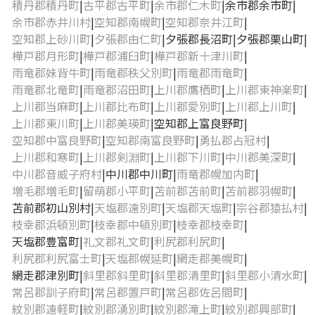
積丹郡積丹町
古平郡古平町
余市郡仁木町
余市郡余市町
余市郡赤井川村
空知郡南幌町
空知郡奈井江町
空知郡上砂川町
夕張郡由仁町
夕張郡長沼町
夕張郡栗山町
樺戸郡月形町
樺戸郡浦臼町
樺戸郡新十津川町
雨竜郡妹背牛町
雨竜郡秩父別町
雨竜郡雨竜町
雨竜郡北竜町
雨竜郡沼田町
上川郡鷹栖町
上川郡東神楽町
上川郡当麻町
上川郡比布町
上川郡愛別町
上川郡上川町
上川郡東川町
上川郡美瑛町
空知郡上富良野町
空知郡中富良野町
空知郡南富良野町
勇払郡占冠村
上川郡和寒町
上川郡剣淵町
上川郡下川町
中川郡美深町
中川郡音威子府村
中川郡中川町
雨竜郡幌加内町
増毛郡増毛町
留萌郡小平町
苫前郡苫前町
苫前郡羽幌町
苫前郡初山別村
天塩郡遠別町
天塩郡天塩町
宗谷郡猿払村
枝幸郡浜頓別町
枝幸郡中頓別町
枝幸郡枝幸町
天塩郡豊富町
礼文郡礼文町
利尻郡利尻町
利尻郡利尻富士町
天塩郡幌延町
網走郡美幌町
網走郡津別町
斜里郡斜里町
斜里郡清里町
斜里郡小清水町
常呂郡訓子府町
常呂郡置戸町
常呂郡佐呂間町
紋別郡遠軽町
紋別郡湧別町
紋別郡滝上町
紋別郡興部町