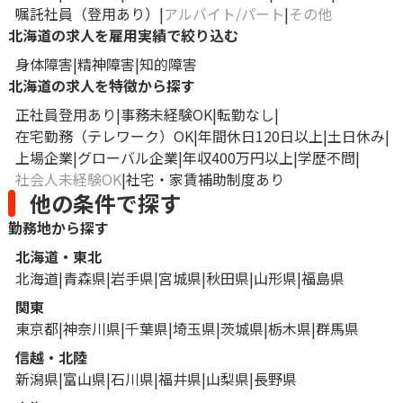
嘱託社員（登用あり）
アルバイト/パート
その他
北海道の求人を雇用実績で絞り込む
身体障害
精神障害
知的障害
北海道の求人を特徴から探す
正社員登用あり
事務未経験OK
転勤なし
在宅勤務（テレワーク）OK
年間休日120日以上
土日休み
上場企業
グローバル企業
年収400万円以上
学歴不問
社会人未経験OK
社宅・家賃補助制度あり
他の条件で探す
勤務地から探す
北海道・東北
北海道
青森県
岩手県
宮城県
秋田県
山形県
福島県
関東
東京都
神奈川県
千葉県
埼玉県
茨城県
栃木県
群馬県
信越・北陸
新潟県
富山県
石川県
福井県
山梨県
長野県