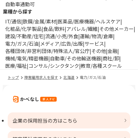
自動車通勤可
業種から探す
IT/通信
鉄鋼/金属/素材
医薬品/医療機器/ヘルスケア
化粧品/化学製品
食品/飲料
アパレル/繊維
その他メーカー
建設/不動産/住宅
流通/小売/外食
運輸/物流/倉庫
電力/ガス/石油
メディア/広告/出版
サービス
各種団体/非営利団体/特殊法人/官公庁
その他
金融
機械/電気/精密機器
自動車/その他輸送機器
商社/卸
医療/福祉
コンサル/シンクタンク
教育/各種スクール
トップ
障害雇用求人を探す
北海道
電力/ガス/石油
企業の採用担当の方はこちら