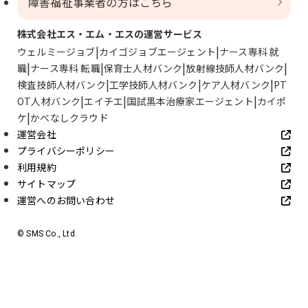
障害福祉事業者の方はこちら
株式会社エス・エム・エスの運営サービス
ウェルミージョブ
カイゴジョブエージェント
ナース専科 就
職
ナース専科 転職
保育士人材バンク
放射線技師人材バンク
検査技師人材バンク
工学技師人材バンク
ケア人材バンク
PT
OT人材バンク
エイチエ
国試黒本治療家エージェント
カイポ
ケ
かべなしクラウド
運営会社
プライバシーポリシー
利用規約
サイトマップ
運営へのお問い合わせ
© SMS Co., Ltd.