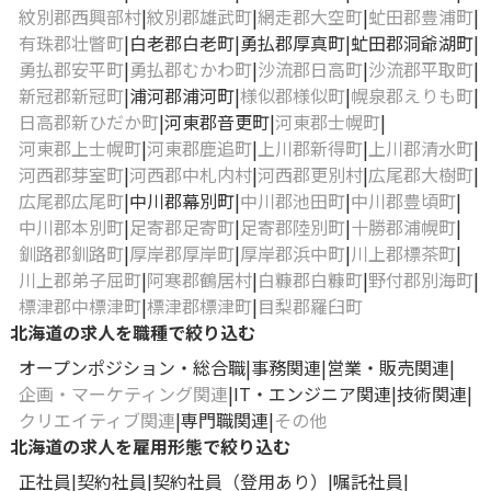
紋別郡西興部村
紋別郡雄武町
網走郡大空町
虻田郡豊浦町
有珠郡壮瞥町
白老郡白老町
勇払郡厚真町
虻田郡洞爺湖町
勇払郡安平町
勇払郡むかわ町
沙流郡日高町
沙流郡平取町
新冠郡新冠町
浦河郡浦河町
様似郡様似町
幌泉郡えりも町
日高郡新ひだか町
河東郡音更町
河東郡士幌町
河東郡上士幌町
河東郡鹿追町
上川郡新得町
上川郡清水町
河西郡芽室町
河西郡中札内村
河西郡更別村
広尾郡大樹町
広尾郡広尾町
中川郡幕別町
中川郡池田町
中川郡豊頃町
中川郡本別町
足寄郡足寄町
足寄郡陸別町
十勝郡浦幌町
釧路郡釧路町
厚岸郡厚岸町
厚岸郡浜中町
川上郡標茶町
川上郡弟子屈町
阿寒郡鶴居村
白糠郡白糠町
野付郡別海町
標津郡中標津町
標津郡標津町
目梨郡羅臼町
北海道の求人を職種で絞り込む
オープンポジション・総合職
事務関連
営業・販売関連
企画・マーケティング関連
IT・エンジニア関連
技術関連
クリエイティブ関連
専門職関連
その他
北海道の求人を雇用形態で絞り込む
正社員
契約社員
契約社員（登用あり）
嘱託社員