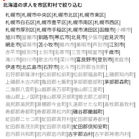
北海道の求人を市区町村で絞り込む
札幌市
札幌市中央区
札幌市北区
札幌市東区
札幌市白石区
札幌市豊平区
札幌市南区
札幌市西区
札幌市厚別区
札幌市手稲区
札幌市清田区
函館市
小樽市
旭川市
室蘭市
釧路市
帯広市
北見市
夕張市
岩見沢市
網走市
留萌市
苫小牧市
稚内市
美唄市
芦別市
江別市
赤平市
紋別市
士別市
名寄市
三笠市
根室市
千歳市
滝川市
砂川市
歌志内市
深川市
富良野市
登別市
恵庭市
伊達市
北広島市
石狩市
北斗市
石狩郡当別町
石狩郡新篠津村
松前郡松前町
松前郡福島町
上磯郡知内町
上磯郡木古内町
亀田郡七飯町
茅部郡鹿部町
茅部郡森町
二海郡八雲町
山越郡長万部町
檜山郡江差町
檜山郡上ノ国町
檜山郡厚沢部町
爾志郡乙部町
奥尻郡奥尻町
瀬棚郡今金町
久遠郡せたな町
島牧郡島牧村
寿都郡寿都町
寿都郡黒松内町
磯谷郡蘭越町
虻田郡ニセコ町
虻田郡真狩村
虻田郡留寿都村
虻田郡喜茂別町
虻田郡京極町
虻田郡倶知安町
岩内郡共和町
岩内郡岩内町
古宇郡泊村
古宇郡神恵内村