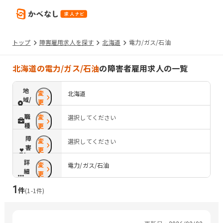
トップ
障害雇用求人を探す
北海道
電力/ガス/石油
北海道の電力/ガス/石油
の障害者雇用求人の一覧
地
変
北海道
域/
更
路
職
変
選択してください
線
種
更
障
変
選択してください
害
更
配
詳
変
慮
電力/ガス/石油
細
更
条
1
件
件
(
1
-
1
件)