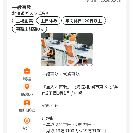
更新日：
2026/02/03
一般事務
北海道ガス株式会社
上場企業
土日休み
年間休日120日以上
事務未経験OK
一般事務・営業事務
職種
『雇入れ直後』 北海道/札幌市東区北7条
東2丁目1番1号 / 札幌
勤務地
契約社員
雇用形態
月給制
・年収
270万円〜289万円
給与
・月収
19万3100円〜19万3100円