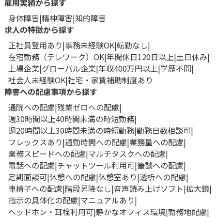
雇用実績から探す
身体障害
精神障害
知的障害
求人の特徴から探す
正社員登用あり
事務未経験OK
転勤なし
在宅勤務（テレワーク）OK
年間休日120日以上
土日休み
上場企業
グローバル企業
年収400万円以上
学歴不問
社会人未経験OK
社宅・家賃補助制度あり
障害への配慮事項から探す
通院への配慮
残業ゼロへの配慮
週30時間以上40時間未満の時短勤務
週20時間以上30時間未満の時短勤務
勤務日数相談可
フレックスあり
通勤時間への配慮
業務量への配慮
業務スピードへの配慮
マルチタスクへの配慮
電話への配慮
チャットツール利用可
筆談への配慮
定期面談可
休憩への配慮
休憩室あり
透析への配慮
車椅子への配慮
階段昇降なし
音声読み上げソフト
拡大鏡
指示の具体化の配慮
マニュアルあり
ヘッドホン・耳栓利用可
静かなオフィス環境
勤務地配慮