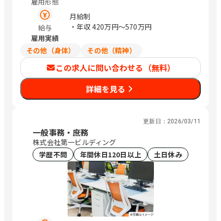
雇用形態
月給制
・年収
420万円〜570万円
給与
雇用実績
その他（身体）
その他（精神）
この求人に問い合わせる（無料）
詳細を見る
更新日：
2026/03/11
一般事務・庶務
株式会社第一ビルディング
学歴不問
年間休日120日以上
土日休み