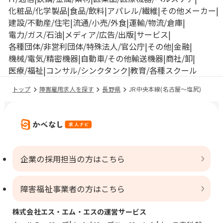
化粧品/化学製品
食品/飲料
アパレル/繊維
その他メーカー
建設/不動産/住宅
流通/小売/外食
運輸/物流/倉庫
電力/ガス/石油
メディア/広告/出版
サービス
各種団体/非営利団体/特殊法人/官公庁
その他
金融
機械/電気/精密機器
自動車/その他輸送機器
商社/卸
医療/福祉
コンサル/シンクタンク
教育/各種スクール
トップ
障害雇用求人を探す
長野県
JR中央本線(名古屋～塩尻)
企業の採用担当の方はこちら
障害福祉事業者の方はこちら
株式会社エス・エム・エスの運営サービス