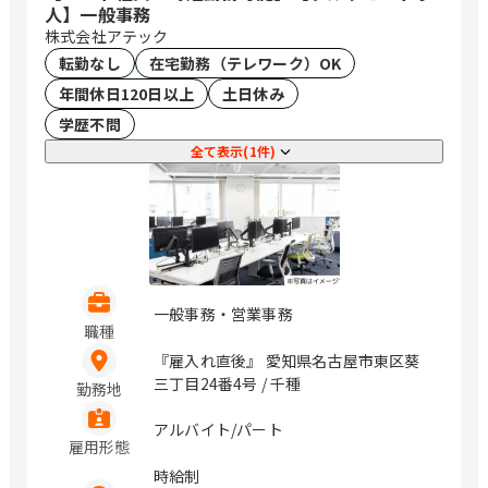
人】一般事務
株式会社アテック
転勤なし
在宅勤務（テレワーク）OK
年間休日120日以上
土日休み
学歴不問
全て表示(1件)
一般事務・営業事務
職種
『雇入れ直後』 愛知県名古屋市東区葵
三丁目24番4号 / 千種
勤務地
アルバイト/パート
雇用形態
時給制