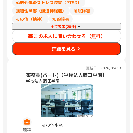
心的外傷後ストレス障害（PTSD）
ル8階 四日市市朝日町1-3明治安田生命
強迫性障害（強迫神経症）
睡眠障害
四日市ビル1階 兵庫 神戸市中央区磯上通
8-3-5明治安田生命神戸ビル3階 奈良 奈
その他（精神）
知的障害
良市高天町22-2 明治安田生命奈良ビル4
全て表示(20件)
階 和歌山 和歌山市六番丁17明治安田生
この求人に問い合わせる（無料）
命和歌山ビル2階 鳥取 鳥取市東品治町
102 鳥取駅前ビル4階 島根 松江市朝日町
詳細を見る
478-8 明治安田生命松江ビル2階 岡山 岡
山市北区駅前町1-9-15明治安田生命岡
山ビル8階 広島 広島市東区二葉の里3-5-
7 GRANODE広島11階 福山市昭和町2-3
更新日：
2026/06/03
福山ファインビル1階 山口 下関市南部町
事務員(パート)【学校法人藤田学園】
19-7 明治安田生命下関ビル3階 周南市
学校法人藤田学園
御幸通り1-11 新興ビル6階 徳島 徳島市
東船場町2-37 明治安田生命徳島東船場
ビル3階 高知 高知市本町2-2-34 明治安
田生命高知ビル3階 福岡 北九州市小倉北
区紺屋町9-1明治安田生命小倉ビル2階
久留米市本町4-33 明治安田生命久留米
本町ビル5階 大分 大分市荷揚町1-30明
その他事務
職種
治安田生命大分ビル2階 （変更の範囲）