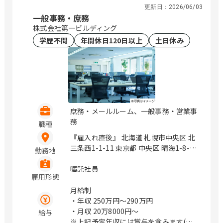
更新日：
2026/06/03
一般事務・庶務
株式会社第一ビルディング
学歴不問
年間休日120日以上
土日休み
庶務・メールルーム、一般事務・営業事
務
職種
『雇入れ直後』 北海道 札幌市中央区 北
三条西1-1-11 東京都 中央区 晴海1-8-10
勤務地
晴海アイランド トリトンスクエアオフ
ィスタワーX 21階 東京都 中央区 京橋3-
嘱託社員
雇用形態
7-1 相互館110タワー 9階 東京都 千代田
区 有楽町1-13-1 神奈川県 横浜市神奈川
月給制
区 金港町6-6 横浜みなと第一生命ビル 3
・年収
250万円〜290万円
階 神奈川県 川崎市幸区 堀川町580 ソリ
・月収
20万8000円〜
給与
ッドスクエア西館 1階 愛知県 名古屋市
※上記予定年収には賞与を含みます(実