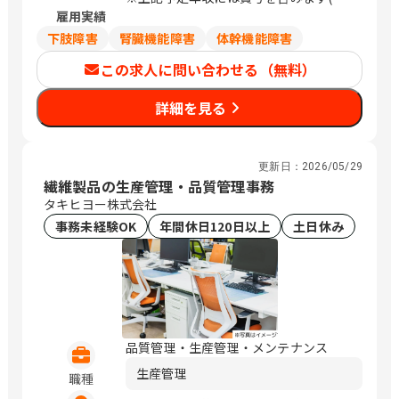
中村区 那古野1-47-1 名古屋国際センタ
雇用実績
績に応じて変動)
ービル 22階 鹿児島県 鹿児島市 中央町9-
※上記給与は目安のため、スキル・経験
下肢障害
腎臓機能障害
体幹機能障害
1 鹿児島中央第一生命ビルディング 6階
等により決定します。
この求人に問い合わせる（無料）
大阪府 大阪市淀川区 宮原3-5-24 新大阪
第一生命ビルディング 7階 / 札幌、さっ
詳細を見る
ぽろ、 勝どき、日比谷、横浜、川崎、名
古屋、鹿児島中央、新大阪
更新日：
2026/05/29
繊維製品の生産管理・品質管理事務
タキヒヨー株式会社
事務未経験OK
年間休日120日以上
土日休み
品質管理・生産管理・メンテナンス
生産管理
職種