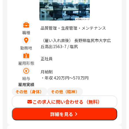
堀詰、旦過、平和通、久留米、花畑、大
分、古国府
品質管理・生産管理・メンテナンス
職種
（雇い入れ直後） 長野県塩尻市大字広
丘高出1563-7 / 塩尻
勤務地
正社員
雇用形態
月給制
・年収
420万円〜570万円
給与
雇用実績
その他（身体）
その他（精神）
この求人に問い合わせる（無料）
詳細を見る