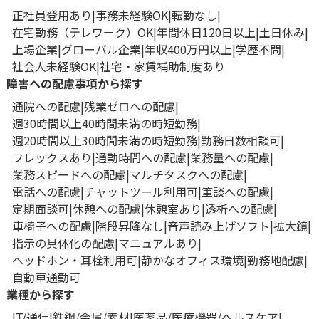
正社員登用あり
事務未経験OK
転勤なし
在宅勤務（テレワーク）OK
年間休日120日以上
土日休み
上場企業
グローバル企業
年収400万円以上
学歴不問
社会人未経験OK
社宅・家賃補助制度あり
障害への配慮事項から探す
通院への配慮
残業ゼロへの配慮
週30時間以上40時間未満の時短勤務
週20時間以上30時間未満の時短勤務
勤務日数相談可
フレックスあり
通勤時間への配慮
業務量への配慮
業務スピードへの配慮
マルチタスクへの配慮
電話への配慮
チャットツール利用可
筆談への配慮
定期面談可
休憩への配慮
休憩室あり
透析への配慮
車椅子への配慮
階段昇降なし
音声読み上げソフト
拡大鏡
指示の具体化の配慮
マニュアルあり
ヘッドホン・耳栓利用可
静かなオフィス環境
勤務地配慮
自動車通勤可
業種から探す
IT/通信
鉄鋼/金属/素材
医薬品/医療機器/ヘルスケア