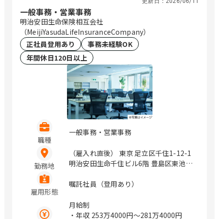
更新日：
2026/06/11
一般事務・営業事務
明治安田生命保険相互会社
（MeijiYasudaLifeInsuranceCompany）
正社員登用あり
事務未経験OK
年間休日120日以上
一般事務・営業事務
職種
（雇入れ直後） 東京 足立区千住1-12-1
明治安田生命千住ビル6階 豊島区東池袋
勤務地
1-27-12 明治安田生命池袋ビル9階 立川
市曙町2-17-3 明治安田生命立川ビル7階
嘱託社員（登用あり）
雇用形態
町田市中町1-31-6 明治安田生命町田ビ
ル2階 千代田区丸の内2-1-1 神奈川 横浜
月給制
市港北区新横浜2-3-12 新横浜スクエア
・年収
253万4000円〜281万4000円