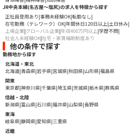
JR中央本線(名古屋～塩尻)の求人を特徴から探す
正社員登用あり
事務未経験OK
転勤なし
在宅勤務（テレワーク）OK
年間休日120日以上
土日休み
上場企業
グローバル企業
年収400万円以上
学歴不問
社会人未経験OK
社宅・家賃補助制度あり
他の条件で探す
勤務地から探す
北海道・東北
北海道
青森県
岩手県
宮城県
秋田県
山形県
福島県
関東
東京都
神奈川県
千葉県
埼玉県
茨城県
栃木県
群馬県
信越・北陸
新潟県
富山県
石川県
福井県
山梨県
長野県
東海
岐阜県
静岡県
愛知県
三重県
近畿