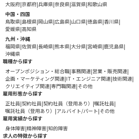
大阪府
京都府
兵庫県
奈良県
滋賀県
和歌山県
中国・四国
鳥取県
島根県
岡山県
広島県
山口県
徳島県
香川県
愛媛県
高知県
九州・沖縄
福岡県
佐賀県
長崎県
熊本県
大分県
宮崎県
鹿児島県
沖縄県
職種から探す
オープンポジション・総合職
事務関連
営業・販売関連
企画・マーケティング関連
IT・エンジニア関連
技術関連
クリエイティブ関連
専門職関連
その他
雇用形態から探す
正社員
契約社員
契約社員（登用あり）
嘱託社員
嘱託社員（登用あり）
アルバイト/パート
その他
雇用実績から探す
身体障害
精神障害
知的障害
求人の特徴から探す