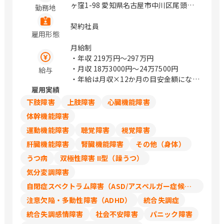
山形 山形市香澄町2-2-36 山形センター
ヶ窪1-98 愛知県名古屋市中川区尾頭橋
勤務地
ビル2階 福島 郡山市中町10-10 メルフ郡
3-6-10 愛知県岡崎市針崎町字五反田1
山2階 いわき市平大町7-2 明治安田生命
三重県津市大鳥町424-1 / 前後、徳重、
契約社員
いわきビル4階 茨城 水戸市南町3-4-14
雇用形態
尾頭橋、金山、岡崎、久居
明治安田生命水戸南町ビル3階 つくば市
月給制
学園南2-8-3つくばシティア・トワビル
・年収
219万円〜297万円
3階 群馬 太田市飯田町1005-2 太田東京
・月収
18万3000円〜24万7500円
給与
海上日動ビルディング4階 新潟 新潟市中
・年給は月収×12か月の目安金額になり
央区東大通1-3-8明治安田生命新潟駅前
雇用実績
ます
ビル4階 富山 富山市宝町1-3-10 明治安
下肢障害
上肢障害
心臓機能障害
田生命富山ビル11階 石川 金沢市広岡2-
体幹機能障害
13-33 JR金沢駅西第三NKビル5階 福井
福井市大手2-7-15 明治安田生命福井ビ
運動機能障害
聴覚障害
視覚障害
ル11階 長野 長野市新田町1508-2 明治安
肝臓機能障害
腎臓機能障害
その他（身体）
田生命長野ビル4階 松本市大手3-4-5明
うつ病
双極性障害 II型（躁うつ）
治安田生命松本大手ビル1階 静岡 静岡市
駿河区森下町1-35静岡ＭＹタワー5階 沼
気分変調障害
津市上土町14 明治安田生命沼津上土町
自閉症スペクトラム障害（ASD/アスペルガー症候群/広汎性発達障害）
ビル4階 愛知 名古屋市中村区椿町15-21
注意欠陥・多動性障害（ADHD）
統合失調症
明治安田生命名古屋西口ビル9階 岡崎市
康生通南2-52明治安田生命岡崎ビル2階
統合失調感情障害
社会不安障害
パニック障害
三重 津市羽所町375 百五・明治安田ビ