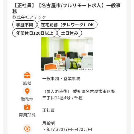
【正社員】【名古屋市/フルリモート求人】一般事
務
株式会社アテック
学歴不問
在宅勤務（テレワーク）OK
年間休日120日以上
土日休み
一般事務・営業事務
職種
（雇入れ直後） 愛知県名古屋市東区葵
三丁目24番4号 / 千種
勤務地
正社員
雇用形態
月給制
・年収
320万円〜420万円