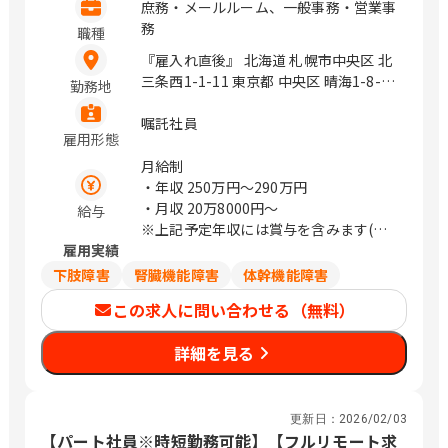
庶務・メールルーム、一般事務・営業事
務
職種
『雇入れ直後』 北海道 札幌市中央区 北
三条西1-1-11 東京都 中央区 晴海1-8-10
勤務地
晴海アイランド トリトンスクエアオフ
ィスタワーX 21階 東京都 中央区 京橋3-
嘱託社員
雇用形態
7-1 相互館110タワー 9階 東京都 千代田
区 有楽町1-13-1 神奈川県 横浜市神奈川
月給制
区 金港町6-6 横浜みなと第一生命ビル 3
・年収
250万円〜290万円
階 神奈川県 川崎市幸区 堀川町580 ソリ
・月収
20万8000円〜
給与
ッドスクエア西館 1階 愛知県 名古屋市
※上記予定年収には賞与を含みます(実
中村区 那古野1-47-1 名古屋国際センタ
雇用実績
績に応じて変動)
ービル 22階 鹿児島県 鹿児島市 中央町9-
※上記給与は目安のため、スキル・経験
下肢障害
腎臓機能障害
体幹機能障害
1 鹿児島中央第一生命ビルディング 6階
等により決定します。
この求人に問い合わせる（無料）
大阪府 大阪市淀川区 宮原3-5-24 新大阪
第一生命ビルディング 7階 / 札幌、さっ
詳細を見る
ぽろ、 勝どき、日比谷、横浜、川崎、名
古屋、鹿児島中央、新大阪
更新日：
2026/02/03
【パート社員※時短勤務可能】【フルリモート求