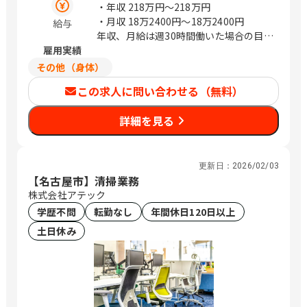
・年収
218万円〜218万円
・月収
18万2400円〜18万2400円
給与
年収、月給は週30時間働いた場合の目安
雇用実績
金額になります
その他（身体）
この求人に問い合わせる（無料）
詳細を見る
更新日：
2026/02/03
【名古屋市】清掃業務
株式会社アテック
学歴不問
転勤なし
年間休日120日以上
土日休み