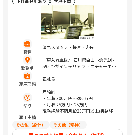
正社員登用あり
学歴不問
販売スタッフ・接客・店長
職種
『雇入れ直後』 石川県白山市倉光10-
595 ひだインテリア ファニチャーエク
勤務地
スプレス敷地内 山梨県甲府市上阿原町
439 山梨県富士吉田市上吉田4247-7 長
正社員
雇用形態
野県松本市鎌田2-8-1 長野県上田市
1847-1 静岡県浜松市中央区泉3-1-43 静
月給制
岡県焼津市柳新屋843 静岡県沼津市大岡
・年収
300万円〜300万円
2871-9 愛知県名古屋市熱田区一番3-7-6
・月収
25万円〜25万円
給与
愛知県名古屋市緑区平手南1-418 愛知県
職務経験不問月給25万円以上(実務経験
長久手市杁ケ池210 愛知県西尾市上町泡
雇用実績
者優遇)
原20-1 愛知県岡崎市上里2-1-9 愛知県
その他（身体）
その他（精神）
豊田市広路町2-20 愛知県安城市今本町