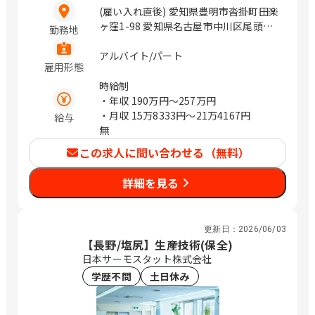
会社の定める場所 / 北千住、千住大橋、
(雇い入れ直後) 愛知県豊明市沓掛町田楽
東池袋、立川、町田、新横浜、北新横
ヶ窪1-98 愛知県名古屋市中川区尾頭橋
勤務地
浜、京急川崎、川崎、伊勢佐木長者町、
3-6-10 愛知県岡崎市針崎町字五反田1
関内、大船、富士見町、平塚、大磯、熊
三重県津市大鳥町424-1 / 前後、徳重、
アルバイト/パート
雇用形態
谷、上熊谷、浦和、中浦和、川越、本川
尾頭橋、金山、岡崎、久居
越、草加、谷塚、葭川公園、千葉中央、
時給制
木更津、祇園、京成船橋、船橋、柏、北
・年収
190万円〜257万円
柏、京成成田、成田、旭川、苫小牧、青
・月収
15万8333円〜21万4167円
給与
葉、市役所前、函館、釧路、東釧路、本
無
八戸、小中野、山形、北山形、郡山、郡
この求人に問い合わせる（無料）
山富田、いわき、赤井、水戸、偕楽園、
研究学園、つくば、太田、韮川、新潟、
詳細を見る
白山、富山、金沢、北鉄金沢、福井、長
野、権堂、松本、北松本、静岡、日吉
町、沼津、大岡、名古屋、近鉄名古屋、
東岡崎、岡崎、津、江戸橋、四日市、近
更新日：
2026/06/03
【長野/塩尻】生産技術(保全)
鉄四日市、三宮・花時計前、神戸三宮、
日本サーモスタット株式会社
近鉄奈良、奈良、和歌山市、紀和、鳥
取、津ノ井、松江、松江しんじ湖温泉、
学歴不問
土日休み
西川緑道公園、岡山、広島、福山、下
関、門司港、徳島、阿波富田、大橋通、