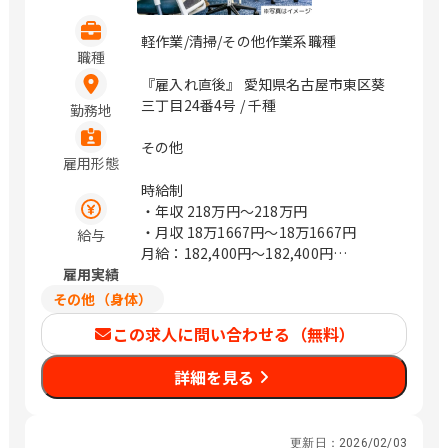
軽作業/清掃/その他作業系職種
職種
『雇入れ直後』 愛知県名古屋市東区葵
三丁目24番4号 / 千種
勤務地
その他
雇用形態
時給制
・年収
218万円〜218万円
・月収
18万1667円〜18万1667円
給与
月給：182,400円～182,400円
雇用実績
時給1,140円×20日×8時間
年収、月給は週30時間働いた場合の目安
その他（身体）
金額になります
この求人に問い合わせる（無料）
詳細を見る
更新日：
2026/02/03