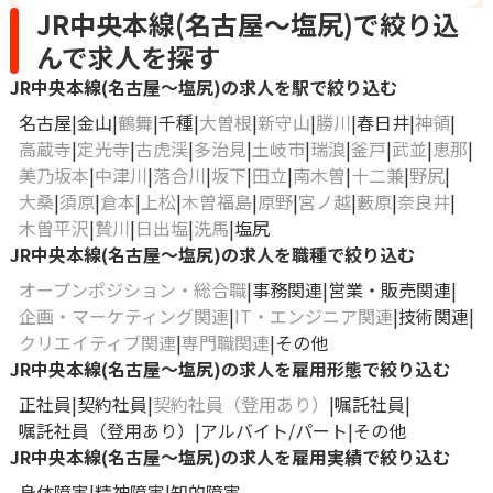
JR中央本線(名古屋～塩尻)で絞り込
んで求人を探す
JR中央本線(名古屋～塩尻)の求人を駅で絞り込む
名古屋
金山
鶴舞
千種
大曽根
新守山
勝川
春日井
神領
高蔵寺
定光寺
古虎渓
多治見
土岐市
瑞浪
釜戸
武並
恵那
美乃坂本
中津川
落合川
坂下
田立
南木曽
十二兼
野尻
大桑
須原
倉本
上松
木曽福島
原野
宮ノ越
藪原
奈良井
木曽平沢
贄川
日出塩
洗馬
塩尻
JR中央本線(名古屋～塩尻)の求人を職種で絞り込む
オープンポジション・総合職
事務関連
営業・販売関連
企画・マーケティング関連
IT・エンジニア関連
技術関連
クリエイティブ関連
専門職関連
その他
JR中央本線(名古屋～塩尻)の求人を雇用形態で絞り込む
正社員
契約社員
契約社員（登用あり）
嘱託社員
嘱託社員（登用あり）
アルバイト/パート
その他
JR中央本線(名古屋～塩尻)の求人を雇用実績で絞り込む
身体障害
精神障害
知的障害