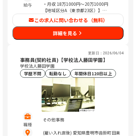
ビル18階 川崎市川崎区砂子2-4-13 川崎
・月収
18万1000円〜20万1000円
給与
ダイヤビル7階 横浜市中区長者町5-85
【地域区分A（東京都23区）】
三共横浜ビル11階 鎌倉市大船2-18-1 明
・年収2,814,000円（月給201,000円）
この求人に問い合わせる（無料）
治安田生命大船ビル2階 平塚市宮の前8-
【地域区分B（東京都23区以外・神奈川
16 明治安田生命平塚ビル2階 埼玉 熊谷
県・千葉県・埼玉県・愛知県・大阪
詳細を見る
市本町2-93 明治安田生命熊谷ビル2階
府）】
さいたま市浦和区高砂2-14-18 浦和高砂
・年収2,674,000円（月給191,000円）
センタービル5階 川越市脇田本町24-19
【地域区分C（上記以外の地域）】
更新日：
2026/06/04
明治安田生命川越ビル2階 草加市高砂2-
・年収2,534,000円（月給181,000円）
事務員(契約社員)【学校法人藤田学園】
9-2 アコス北館Ｎビル2階 千葉 千葉市中
学校法人藤田学園
央区本千葉町3-1 明治安田生命千葉ビル
学歴不問
転勤なし
年間休日120日以上
2階 木更津市大和1-1-15 木更津カイセ
イビル2階 船橋市本町2-4-10 明治安田
生命船橋ビル2階 柏市末広町14-1 ＳＫ
柏ビル5階 成田市花崎町801 成田ＴＴビ
ル3階 北海道 旭川市三条通9丁目左1号
旭川三条緑橋ビル6階 苫小牧市表町2-1-
14 王子不動産第3ビル4階 函館市若松町
2-5 明治安田生命函館ビル1階 釧路市北
その他事務
職種
大通10-2-1 新釧路道銀ビル10階 青森 八
戸市三日町2 明治安田生命八戸ビル5階
(雇い入れ直後) 愛知県豊明市沓掛町田楽