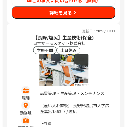
この求人に問い合わせる（無料）
4-10-1 愛知県春日井市八田町8-3-10 愛
知県半田市宮本町6-202-7 / 松任、酒
詳細を見る
折、富士山、松本、上田、上島、焼津、
大岡、六番町、徳重、杁ヶ池公園、西
尾、大門、上挙母、新安城、春日井、成
岩
更新日：
2026/03/11
【長野/塩尻】生産技術(保全)
日本サーモスタット株式会社
学歴不問
土日休み
品質管理・生産管理・メンテナンス
職種
（雇い入れ直後） 長野県塩尻市大字広
丘高出1563-7 / 塩尻
勤務地
正社員