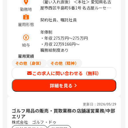
（雇い入れ直後） ＜本社＞ 愛知県名古
屋市西区牛島町6番1号 名古屋ルーセン
勤務地
トタワー 23・24階 ＜オペレーション・
プラザ＞ 愛知県犬山市高根洞5-5 / 名古
契約社員、嘱託社員
雇用形態
屋、羽黒
年俸制
・年収
275万円〜275万円
・月収
22万9166円〜
給与
職務給制度あり
雇用実績
その他（身体）
その他（精神）
この求人に問い合わせる（無料）
詳細を見る
更新日：
2026/05/29
ゴルフ用品の販売・買取業務の店舗運営業務/中部
エリア
株式会社 ゴルフ・ドゥ