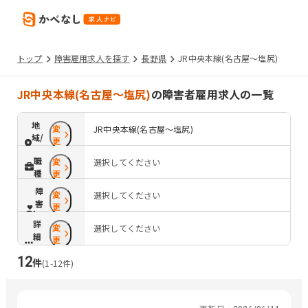
トップ
障害雇用求人を探す
長野県
JR中央本線(名古屋～塩尻)
JR中央本線(名古屋～塩尻)
の障害者雇用求人の一覧
地
変
JR中央本線(名古屋～塩尻)
域/
更
路
職
変
選択してください
線
種
更
障
変
選択してください
害
更
配
詳
変
慮
選択してください
細
更
条
12
件
件
(
1
-
12
件)