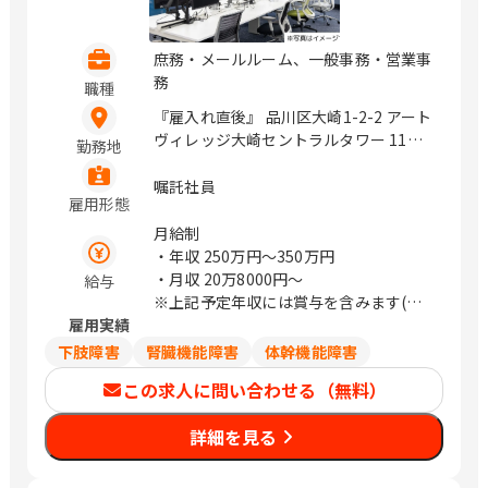
庶務・メールルーム、一般事務・営業事
務
職種
『雇入れ直後』 品川区大崎1-2-2 アート
ヴィレッジ大崎セントラルタワー 11階 /
勤務地
大崎
嘱託社員
雇用形態
月給制
・年収
250万円〜350万円
・月収
20万8000円〜
給与
※上記予定年収には賞与を含みます(実
雇用実績
績に応じて変動)
※上記給与は目安のため、スキル・経験
下肢障害
腎臓機能障害
体幹機能障害
等により決定します。
この求人に問い合わせる（無料）
詳細を見る