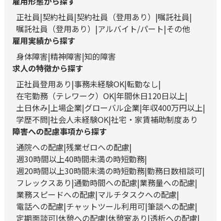
雇用形態から探す
正社員
契約社員
契約社員（登用あり）
嘱託社員
嘱託社員（登用あり）
アルバイト/パート
その他
雇用実績から探す
身体障害
精神障害
知的障害
求人の特徴から探す
正社員登用あり
事務未経験OK
転勤なし
在宅勤務（テレワーク）OK
年間休日120日以上
土日休み
上場企業
グローバル企業
年収400万円以上
学歴不問
社会人未経験OK
社宅・家賃補助制度あり
障害への配慮事項から探す
通院への配慮
残業ゼロへの配慮
週30時間以上40時間未満の時短勤務
週20時間以上30時間未満の時短勤務
勤務日数相談可
フレックスあり
通勤時間への配慮
業務量への配慮
業務スピードへの配慮
マルチタスクへの配慮
電話への配慮
チャットツール利用可
筆談への配慮
定期面談可
休憩への配慮
休憩室あり
透析への配慮