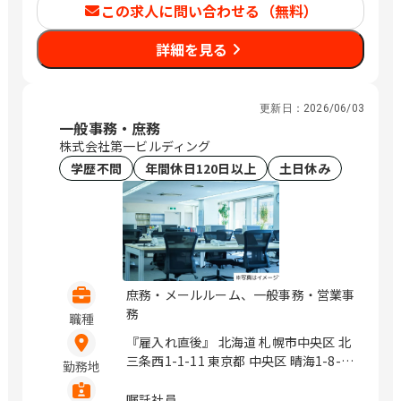
この求人に問い合わせる（無料）
島市 中央町9-1 鹿児島中央第一生命ビル
ディング 6階 / 大崎、京橋、川崎、松
詳細を見る
本、静岡、南区役所前、新大阪、鹿児島
中央
更新日：
2026/06/03
一般事務・庶務
株式会社第一ビルディング
学歴不問
年間休日120日以上
土日休み
庶務・メールルーム、一般事務・営業事
務
職種
『雇入れ直後』 北海道 札幌市中央区 北
三条西1-1-11 東京都 中央区 晴海1-8-10
勤務地
晴海アイランド トリトンスクエアオフ
ィスタワーX 21階 東京都 中央区 京橋3-
嘱託社員