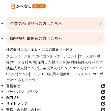
企業の採用担当の方はこちら
障害福祉事業者の方はこちら
株式会社エス・エム・エスの運営サービス
ウェルミージョブ
カイゴジョブエージェント
ナース専科 就
職
ナース専科 転職
保育士人材バンク
放射線技師人材バンク
検査技師人材バンク
工学技師人材バンク
ケア人材バンク
PT
OT人材バンク
エイチエ
国試黒本治療家エージェント
カイポ
ケ
かべなしクラウド
運営会社
プライバシーポリシー
利用規約
サイトマップ
運営へのお問い合わせ