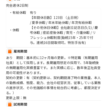
完全週休2日制
・有給休暇
有り
【年間休日数】123日 （土日祝）
/ 夏季休暇 / 年末年始休暇 / 年次有給休暇
【その他休日休暇】会社創立記念日(5/1) / 慶
・休暇
弔休暇 / 産前産後休暇 / 育児・介護休暇 / リ
フレッシュ休暇制度(勤続15年・25年で付
与。連続16日間取得可。特別手当有)
雇用期間
あり 期間：基本的に12ヶ月毎の更新。※特定職（有期雇用
社員）として採用します。長期雇用想定の採用で、5年勤続後
の無期雇用化実績豊富です。また実績に応じ、数年後正社員登
用の可能性があります。
契約の更新：有（契約更新は、契約期間満了時の業務量、本人
の勤務成績、態度、能力、会社の経営状況、従事している業務
の進捗状況、その他諸般の事情を総合的に考慮し、都度決定す
る。）
更新上限：無
試用期間