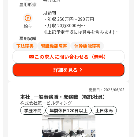
雇用形態
7-1 相互館110タワー 9階 東京都 千代田
区 有楽町1-13-1 神奈川県 横浜市神奈川
月給制
区 金港町6-6 横浜みなと第一生命ビル 3
・年収
250万円〜290万円
階 神奈川県 川崎市幸区 堀川町580 ソリ
・月収
20万8000円〜
給与
ッドスクエア西館 1階 愛知県 名古屋市
※上記予定年収には賞与を含みます(実
中村区 那古野1-47-1 名古屋国際センタ
雇用実績
績に応じて変動)
ービル 22階 鹿児島県 鹿児島市 中央町9-
※上記給与は目安のため、スキル・経験
下肢障害
腎臓機能障害
体幹機能障害
1 鹿児島中央第一生命ビルディング 6階
等により決定します。
この求人に問い合わせる（無料）
大阪府 大阪市淀川区 宮原3-5-24 新大阪
第一生命ビルディング 7階 / 札幌、さっ
詳細を見る
ぽろ、 勝どき、日比谷、横浜、川崎、名
古屋、鹿児島中央、新大阪
更新日：
2026/06/03
本社_一般事務職・庶務職（嘱託社員）
株式会社第一ビルディング
学歴不問
年間休日120日以上
土日休み