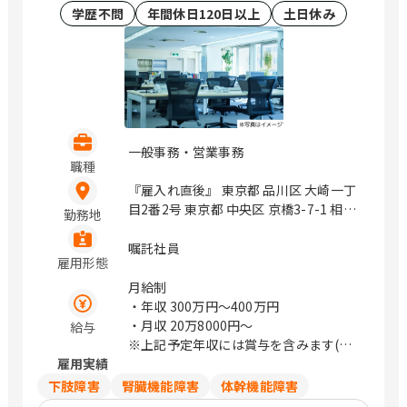
学歴不問
年間休日120日以上
土日休み
一般事務・営業事務
職種
『雇入れ直後』 東京都 品川区 大崎一丁
目2番2号 東京都 中央区 京橋3-7-1 相互
勤務地
館110タワー 9階 神奈川県 川崎市幸区
堀川町580 ソリッドスクエア西館 1階 長
嘱託社員
雇用形態
野県 松本市 中央2-1-27 松本本町第一生
命ビルディング 6階 静岡県 静岡市駿河
月給制
区 南町18-1 サウスポット静岡 13階 広
・年収
300万円〜400万円
島県 広島市南区 比治山本町16-35 広島
・月収
20万8000円〜
給与
産業文化センター 12階 大阪府 大阪市淀
※上記予定年収には賞与を含みます(実
川区 宮原3-5-24 新大阪第一生命ビルデ
雇用実績
績に応じて変動)
ィング 7階 福岡県 福岡市博多区 店屋町
※上記給与は目安のため、スキル・経験
下肢障害
腎臓機能障害
体幹機能障害
8-24 九勧呉服町ビル 5階 鹿児島県 鹿児
等により決定します。