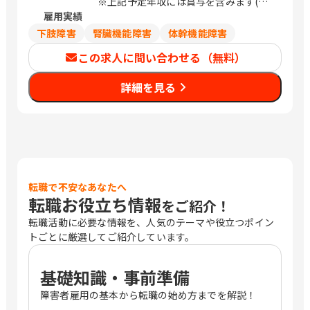
※上記予定年収には賞与を含みます(実
雇用実績
績に応じて変動)
※上記給与は目安のため、スキル・経験
下肢障害
腎臓機能障害
体幹機能障害
等により決定します。
この求人に問い合わせる（無料）
詳細を見る
転職で不安なあなたへ
転職お役立ち情報
をご紹介！
転職活動に必要な情報を、人気のテーマや役立つポイン
トごとに厳選してご紹介しています。
基礎知識・事前準備
障害者雇用の基本から転職の始め方までを解説！