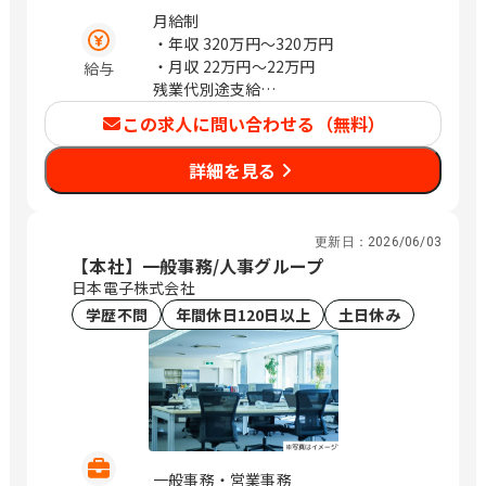
月給制
・年収
320万円〜320万円
・月収
22万円〜22万円
給与
残業代別途支給
通年の評価結果により毎年の報酬を向上
この求人に問い合わせる（無料）
します。
詳細を見る
更新日：
2026/06/03
【本社】一般事務/人事グループ
日本電子株式会社
学歴不問
年間休日120日以上
土日休み
一般事務・営業事務