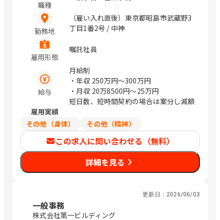
職種
（雇い入れ直後）東京都昭島市武蔵野3
丁目1番2号 / 中神
勤務地
嘱託社員
雇用形態
月給制
・年収
250万円〜300万円
・月収
20万8500円〜25万円
給与
短日数、短時間契約の場合は案分し減額
雇用実績
その他（身体）
その他（精神）
この求人に問い合わせる（無料）
詳細を見る
更新日：
2026/06/03
一般事務
株式会社第一ビルディング