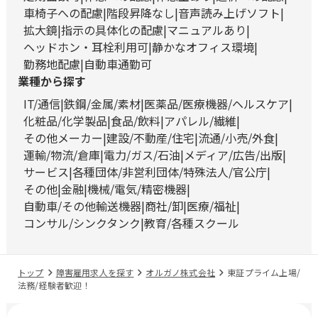
車椅子への配慮
階段昇降なし
音声読み上げソフト
拡大鏡
指示の具体化の配慮
マニュアルあり
ヘッドホン・耳栓利用可
静かなオフィス環境
勤務地配慮
自動車通勤可
業種から探す
IT/通信
鉄鋼/金属/素材
医薬品/医療機器/ヘルスケア
化粧品/化学製品
食品/飲料
アパレル/繊維
その他メーカー
建設/不動産/住宅
流通/小売/外食
運輸/物流/倉庫
電力/ガス/石油
メディア/広告/出版
サービス
各種団体/非営利団体/特殊法人/官公庁
その他
金融
機械/電気/精密機器
自動車/その他輸送機器
商社/卸
医療/福祉
コンサル/シンクタンク
教育/各種スクール
トップ
障害雇用求人を探す
オルガノ株式会社
東証プライム上場/
法務/経験者歓迎！