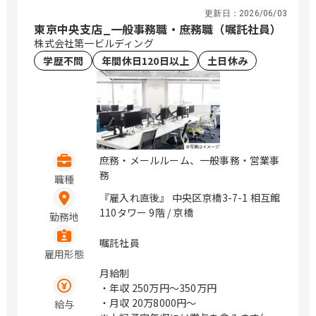
更新日：
2026/06/03
東京中央支店_一般事務職・庶務職（嘱託社員）
株式会社第一ビルディング
学歴不問
年間休日120日以上
土日休み
庶務・メールルーム、一般事務・営業事
務
職種
『雇入れ直後』 中央区京橋3-7-1 相互館
110タワー 9階 / 京橋
勤務地
嘱託社員
雇用形態
月給制
・年収
250万円〜350万円
・月収
20万8000円〜
給与