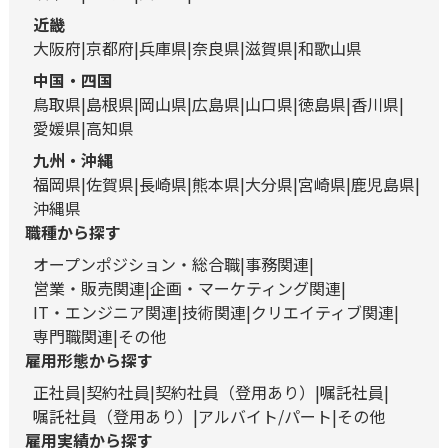
近畿
大阪府
京都府
兵庫県
奈良県
滋賀県
和歌山県
中国・四国
鳥取県
島根県
岡山県
広島県
山口県
徳島県
香川県
愛媛県
高知県
九州・沖縄
福岡県
佐賀県
長崎県
熊本県
大分県
宮崎県
鹿児島県
沖縄県
職種から探す
オープンポジション・総合職
事務関連
営業・販売関連
企画・マーケティング関連
IT・エンジニア関連
技術関連
クリエイティブ関連
専門職関連
その他
雇用形態から探す
正社員
契約社員
契約社員（登用あり）
嘱託社員
嘱託社員（登用あり）
アルバイト/パート
その他
雇用実績から探す