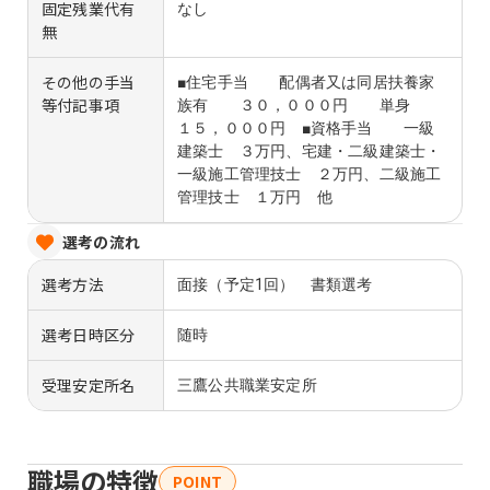
固定残業代有
なし
無
その他の手当
■住宅手当 配偶者又は同居扶養家
等付記事項
族有 ３０，０００円 単身
１５，０００円 ■資格手当 一級
建築士 ３万円、宅建・二級建築士・
一級施工管理技士 ２万円、二級施工
管理技士 １万円 他
選考の流れ
選考方法
面接（予定1回） 書類選考
選考日時区分
随時
受理安定所名
三鷹公共職業安定所
職場の特徴
POINT