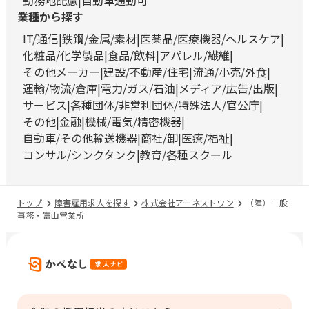
勤務地配慮
自動車通勤可
業種から探す
IT/通信
鉄鋼/金属/素材
医薬品/医療機器/ヘルスケア
化粧品/化学製品
食品/飲料
アパレル/繊維
その他メーカー
建設/不動産/住宅
流通/小売/外食
運輸/物流/倉庫
電力/ガス/石油
メディア/広告/出版
サービス
各種団体/非営利団体/特殊法人/官公庁
その他
金融
機械/電気/精密機器
自動車/その他輸送機器
商社/卸
医療/福祉
コンサル/シンクタンク
教育/各種スクール
トップ
障害雇用求人を探す
株式会社アーネストワン
（障）一般
事務・富山営業所