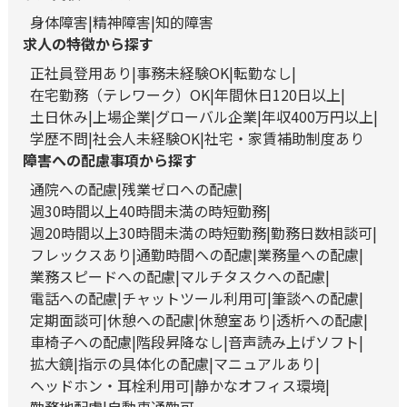
身体障害
精神障害
知的障害
求人の特徴から探す
正社員登用あり
事務未経験OK
転勤なし
在宅勤務（テレワーク）OK
年間休日120日以上
土日休み
上場企業
グローバル企業
年収400万円以上
学歴不問
社会人未経験OK
社宅・家賃補助制度あり
障害への配慮事項から探す
通院への配慮
残業ゼロへの配慮
週30時間以上40時間未満の時短勤務
週20時間以上30時間未満の時短勤務
勤務日数相談可
フレックスあり
通勤時間への配慮
業務量への配慮
業務スピードへの配慮
マルチタスクへの配慮
電話への配慮
チャットツール利用可
筆談への配慮
定期面談可
休憩への配慮
休憩室あり
透析への配慮
車椅子への配慮
階段昇降なし
音声読み上げソフト
拡大鏡
指示の具体化の配慮
マニュアルあり
ヘッドホン・耳栓利用可
静かなオフィス環境