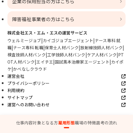
企業の採用担当の方はこちら
障害福祉事業者の方はこちら
株式会社エス・エム・エスの運営サービス
ウェルミージョブ
カイゴジョブエージェント
ナース専科 就
職
ナース専科 転職
保育士人材バンク
放射線技師人材バンク
検査技師人材バンク
工学技師人材バンク
ケア人材バンク
PT
OT人材バンク
エイチエ
国試黒本治療家エージェント
カイポ
ケ
かべなしクラウド
運営会社
プライバシーポリシー
利用規約
サイトマップ
運営へのお問い合わせ
© SMS Co., Ltd.
仕事内容
対象となる方
雇用形態
職場の特徴
選考の流れ