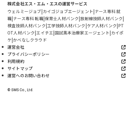
株式会社エス・エム・エスの運営サービス
ウェルミージョブ
カイゴジョブエージェント
ナース専科 就
職
ナース専科 転職
保育士人材バンク
放射線技師人材バンク
検査技師人材バンク
工学技師人材バンク
ケア人材バンク
PT
OT人材バンク
エイチエ
国試黒本治療家エージェント
カイポ
ケ
かべなしクラウド
運営会社
プライバシーポリシー
利用規約
サイトマップ
運営へのお問い合わせ
© SMS Co., Ltd.