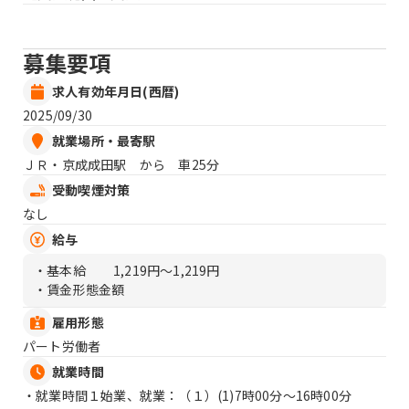
募集要項
求人有効年月日(西暦)
2025/09/30
就業場所・最寄駅
ＪＲ・京成成田駅 から 車25分
受動喫煙対策
なし
給与
・基本給
1,219円〜1,219円
・賃金形態金額
雇用形態
パート労働者
就業時間
・就業時間１始業、就業：（１）
(1)7時00分〜16時00分