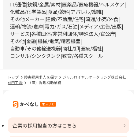
IT/通信
鉄鋼/金属/素材
医薬品/医療機器/ヘルスケア
化粧品/化学製品
食品/飲料
アパレル/繊維
その他メーカー
建設/不動産/住宅
流通/小売/外食
運輸/物流/倉庫
電力/ガス/石油
メディア/広告/出版
サービス
各種団体/非営利団体/特殊法人/官公庁
その他
金融
機械/電気/精密機器
自動車/その他輸送機器
商社/卸
医療/福祉
コンサル/シンクタンク
教育/各種スクール
トップ
障害雇用求人を探す
ジャルロイヤルケータリング株式会社
成田工場
（障）調理補助業務
企業の採用担当の方はこちら