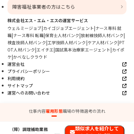
障害福祉事業者の方はこちら
株式会社エス・エム・エスの運営サービス
ウェルミージョブ
カイゴジョブエージェント
ナース専科 就
職
ナース専科 転職
保育士人材バンク
放射線技師人材バンク
検査技師人材バンク
工学技師人材バンク
ケア人材バンク
PT
OT人材バンク
エイチエ
国試黒本治療家エージェント
カイポ
ケ
かべなしクラウド
運営会社
プライバシーポリシー
利用規約
サイトマップ
運営へのお問い合わせ
© SMS Co., Ltd.
仕事内容
雇用形態
職場の特徴
選考の流れ
類似求人を紹介して
（障）調理補助業務