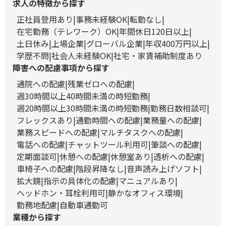
求人の特徴から探す
正社員登用あり
事務未経験OK
転勤なし
在宅勤務（テレワーク）OK
年間休日120日以上
土日休み
上場企業
グローバル企業
年収400万円以上
学歴不問
社会人未経験OK
社宅・家賃補助制度あり
障害への配慮事項から探す
通院への配慮
残業ゼロへの配慮
週30時間以上40時間未満の時短勤務
週20時間以上30時間未満の時短勤務
勤務日数相談可
フレックスあり
通勤時間への配慮
業務量への配慮
業務スピードへの配慮
マルチタスクへの配慮
電話への配慮
チャットツール利用可
筆談への配慮
定期面談可
休憩への配慮
休憩室あり
透析への配慮
車椅子への配慮
階段昇降なし
音声読み上げソフト
拡大鏡
指示の具体化の配慮
マニュアルあり
ヘッドホン・耳栓利用可
静かなオフィス環境
勤務地配慮
自動車通勤可
業種から探す