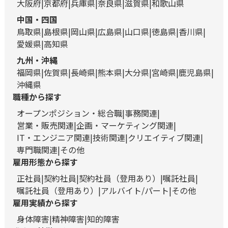
大阪府
京都府
兵庫県
奈良県
滋賀県
和歌山県
中国・四国
鳥取県
島根県
岡山県
広島県
山口県
徳島県
香川県
愛媛県
高知県
九州・沖縄
福岡県
佐賀県
長崎県
熊本県
大分県
宮崎県
鹿児島県
沖縄県
職種から探す
オープンポジション・総合職
事務関連
営業・販売関連
企画・マーケティング関連
IT・エンジニア関連
技術関連
クリエイティブ関連
専門職関連
その他
雇用形態から探す
正社員
契約社員
契約社員（登用あり）
嘱託社員
嘱託社員（登用あり）
アルバイト/パート
その他
雇用実績から探す
身体障害
精神障害
知的障害