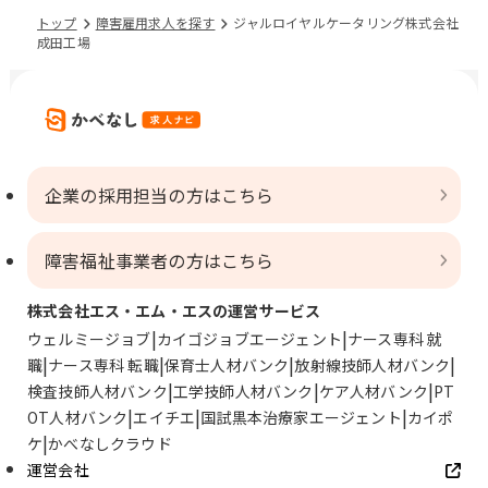
トップ
障害雇用求人を探す
ジャルロイヤルケータリング株式会社
成田工場
企業の採用担当の方はこちら
障害福祉事業者の方はこちら
株式会社エス・エム・エスの運営サービス
ウェルミージョブ
カイゴジョブエージェント
ナース専科 就
職
ナース専科 転職
保育士人材バンク
放射線技師人材バンク
検査技師人材バンク
工学技師人材バンク
ケア人材バンク
PT
OT人材バンク
エイチエ
国試黒本治療家エージェント
カイポ
ケ
かべなしクラウド
運営会社