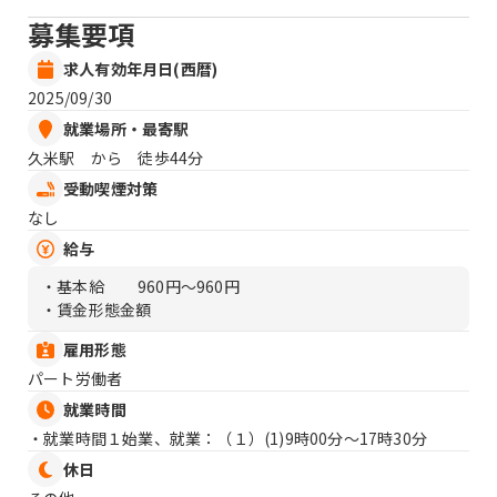
募集要項
求人有効年月日(西暦)
2025/09/30
就業場所・最寄駅
久米駅 から 徒歩44分
受動喫煙対策
なし
給与
・基本給
960円〜960円
・賃金形態金額
雇用形態
パート労働者
就業時間
・就業時間１始業、就業：（１）
(1)9時00分〜17時30分
休日