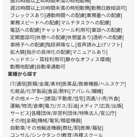
週30時間以上40時間未満の時短勤務
週20時間以上30時間未満の時短勤務
勤務日数相談可
フレックスあり
通勤時間への配慮
業務量への配慮
業務スピードへの配慮
マルチタスクへの配慮
電話への配慮
チャットツール利用可
筆談への配慮
定期面談可
休憩への配慮
休憩室あり
透析への配慮
車椅子への配慮
階段昇降なし
音声読み上げソフト
拡大鏡
指示の具体化の配慮
マニュアルあり
ヘッドホン・耳栓利用可
静かなオフィス環境
勤務地配慮
自動車通勤可
業種から探す
IT/通信
鉄鋼/金属/素材
医薬品/医療機器/ヘルスケア
化粧品/化学製品
食品/飲料
アパレル/繊維
その他メーカー
建設/不動産/住宅
流通/小売/外食
運輸/物流/倉庫
電力/ガス/石油
メディア/広告/出版
サービス
各種団体/非営利団体/特殊法人/官公庁
その他
金融
機械/電気/精密機器
自動車/その他輸送機器
商社/卸
医療/福祉
コンサル/シンクタンク
教育/各種スクール