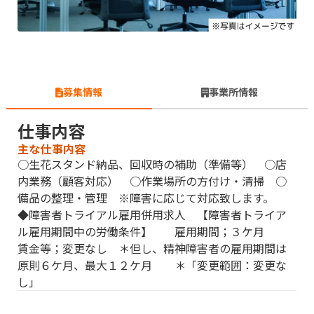
募集情報
事業所情報
仕事内容
主な仕事内容
○生花スタンド納品、回収時の補助（準備等） ○店
内業務（顧客対応） ○作業場所の方付け・清掃 ○
備品の整理・管理 ※障害に応じて対応致します。
◆障害者トライアル雇用併用求人 【障害者トライア
ル雇用期間中の労働条件】 雇用期間；３ケ月
賃金等；変更なし ＊但し、精神障害者の雇用期間は
原則６ケ月、最大１２ケ月 ＊「変更範囲：変更な
し」