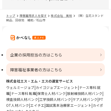
トップ
障害雇用求人を探す
株式会社 美咲
（障）生花スタンド
納品、回収他 補助／松山市
企業の採用担当の方はこちら
障害福祉事業者の方はこちら
株式会社エス・エム・エスの運営サービス
ウェルミージョブ
カイゴジョブエージェント
ナース専科 就
職
ナース専科 転職
保育士人材バンク
放射線技師人材バンク
検査技師人材バンク
工学技師人材バンク
ケア人材バンク
PT
OT人材バンク
エイチエ
国試黒本治療家エージェント
カイポ