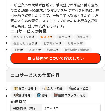
一般企業への就職が困難で、継続就労が可能で働く意欲
のある18歳～65歳未満の障がいを持つ方々を対象に、雇
用契約を締結したうえで、一般企業へ就職するために必
要なスキルの習得、スキルアップのために必要な各種訓
練を実施、就労の支援を行います。
ニコサービス
の特徴
オンライン面談
空きあり
集団支援
個別支援
個別カリキュラム
ピアサポート
リモート可
IT特化
送迎あり
昼食あり
就労選択支援併設
支援内容について確認したい
ニコサービスの仕事内容
梱包・仕分け
封入・発送
組立・加工
調理補助
清掃
店舗スタッフ・販売
勤務時間
出勤日数（週）
4日～5日