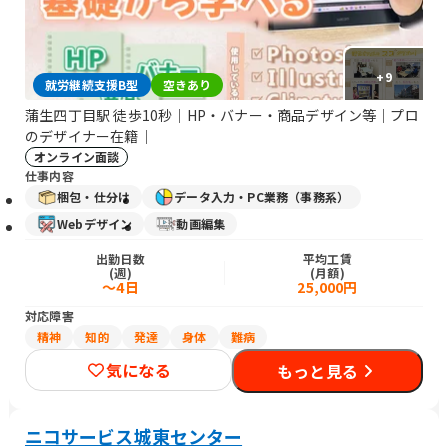
+
9
就労継続支援B型
空きあり
蒲生四丁目駅 徒歩10秒｜HP・バナー・商品デザイン等｜プロ
のデザイナー在籍｜
オンライン面談
仕事内容
梱包・仕分け
データ入力・PC業務（事務系）
Webデザイン
動画編集
出勤日数
平均工賃
(週)
(月額)
～4日
25,000円
対応障害
精神
知的
発達
身体
難病
気になる
もっと見る
ニコサービス城東センター