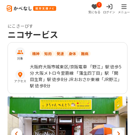
0
気になる
ログイン
メニュー
にこさーびす
ニコサービス
精神
知的
発達
身体
難病
対象
大阪府
大阪市城東区
/京阪電車 「野江」駅 徒歩5
分 大阪メトロ今里筋線 「蒲生四丁目」駅 「関
目生育」駅 徒歩8分 JRおおさか東線「JR野江」
アクセス
駅 徒歩8分