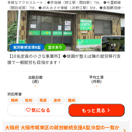
多様なアクセスルート：◆京阪線（野江駅・関目駅）7分、◆今里筋線
（関目成育）7分、◆JRおおさか東線（JR野江駅）8分、◆長堀鶴見緑地
線（蒲生四丁目駅）10分、◆谷町線（関目高殿駅）13分
+
9
就労継続支援B型
空きあり
【10名定員の小さな事業所】◆体調が整えば隣の就労移行支
援で一般就労も目指せます！
出勤日数
平均工賃
(週)
(月額)
-
-
対応障害
精神
知的
発達
身体
難病
気になる
もっと見る
大阪府 大阪市城東区の就労継続支援A型/B型の一覧か