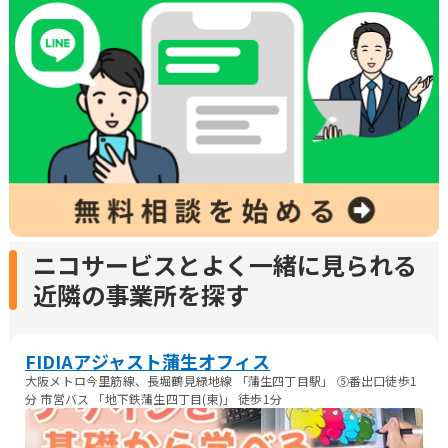
ニコサービスとよく一緒に見られる
近隣の事業所を探す
FIDIAアジャスト蒲生オフィス
大阪メトロ今里筋線、長堀鶴見緑地線 「蒲生四丁目駅」 ⑤番出口徒歩1
分 市営バス 「地下鉄蒲生四丁目(東)」 徒歩1分