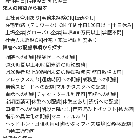
身体障害
精神障害
知的障害
求人の特徴から探す
正社員登用あり
事務未経験OK
転勤なし
在宅勤務（テレワーク）OK
年間休日120日以上
土日休み
上場企業
グローバル企業
年収400万円以上
学歴不問
社会人未経験OK
社宅・家賃補助制度あり
障害への配慮事項から探す
通院への配慮
残業ゼロへの配慮
週30時間以上40時間未満の時短勤務
週20時間以上30時間未満の時短勤務
勤務日数相談可
フレックスあり
通勤時間への配慮
業務量への配慮
業務スピードへの配慮
マルチタスクへの配慮
電話への配慮
チャットツール利用可
筆談への配慮
定期面談可
休憩への配慮
休憩室あり
透析への配慮
車椅子への配慮
階段昇降なし
音声読み上げソフト
拡大鏡
指示の具体化の配慮
マニュアルあり
ヘッドホン・耳栓利用可
静かなオフィス環境
勤務地配慮
自動車通勤可