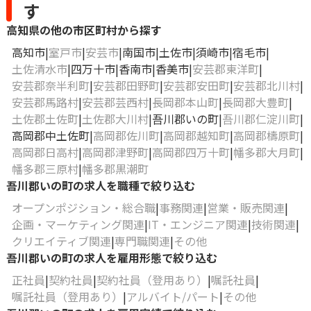
す
高知県の他の市区町村から探す
高知市
室戸市
安芸市
南国市
土佐市
須崎市
宿毛市
土佐清水市
四万十市
香南市
香美市
安芸郡東洋町
安芸郡奈半利町
安芸郡田野町
安芸郡安田町
安芸郡北川村
安芸郡馬路村
安芸郡芸西村
長岡郡本山町
長岡郡大豊町
土佐郡土佐町
土佐郡大川村
吾川郡いの町
吾川郡仁淀川町
高岡郡中土佐町
高岡郡佐川町
高岡郡越知町
高岡郡檮原町
高岡郡日高村
高岡郡津野町
高岡郡四万十町
幡多郡大月町
幡多郡三原村
幡多郡黒潮町
吾川郡いの町の求人を職種で絞り込む
オープンポジション・総合職
事務関連
営業・販売関連
企画・マーケティング関連
IT・エンジニア関連
技術関連
クリエイティブ関連
専門職関連
その他
吾川郡いの町の求人を雇用形態で絞り込む
正社員
契約社員
契約社員（登用あり）
嘱託社員
嘱託社員（登用あり）
アルバイト/パート
その他