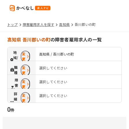
トップ
障害雇用求人を探す
高知県
吾川郡いの町
高知県 吾川郡いの町
の障害者雇用求人の一覧
地
変
高知県 / 吾川郡いの町
域/
更
路
職
変
選択してください
線
種
更
障
変
選択してください
害
更
配
詳
変
慮
選択してください
細
更
条
0
件
件