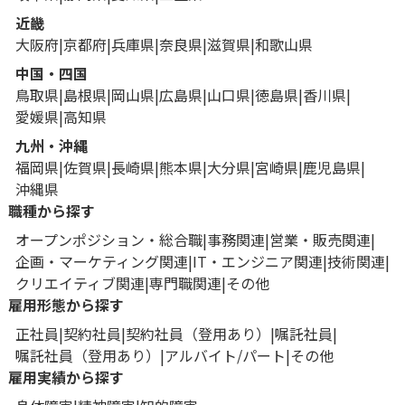
近畿
大阪府
京都府
兵庫県
奈良県
滋賀県
和歌山県
中国・四国
鳥取県
島根県
岡山県
広島県
山口県
徳島県
香川県
愛媛県
高知県
九州・沖縄
福岡県
佐賀県
長崎県
熊本県
大分県
宮崎県
鹿児島県
沖縄県
職種から探す
オープンポジション・総合職
事務関連
営業・販売関連
企画・マーケティング関連
IT・エンジニア関連
技術関連
クリエイティブ関連
専門職関連
その他
雇用形態から探す
正社員
契約社員
契約社員（登用あり）
嘱託社員
嘱託社員（登用あり）
アルバイト/パート
その他
雇用実績から探す