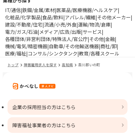
業種から探す
IT/通信
鉄鋼/金属/素材
医薬品/医療機器/ヘルスケア
化粧品/化学製品
食品/飲料
アパレル/繊維
その他メーカー
建設/不動産/住宅
流通/小売/外食
運輸/物流/倉庫
電力/ガス/石油
メディア/広告/出版
サービス
各種団体/非営利団体/特殊法人/官公庁
その他
金融
機械/電気/精密機器
自動車/その他輸送機器
商社/卸
医療/福祉
コンサル/シンクタンク
教育/各種スクール
トップ
障害雇用求人を探す
高知県
吾川郡いの町
企業の採用担当の方はこちら
障害福祉事業者の方はこちら