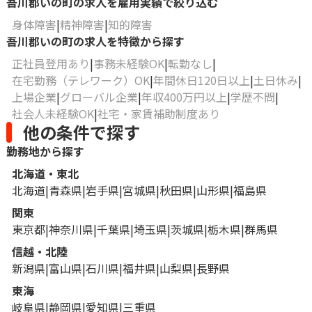
吾川郡いの町の求人を雇用実績で絞り込む
身体障害
精神障害
知的障害
吾川郡いの町の求人を特徴から探す
正社員登用あり
事務未経験OK
転勤なし
在宅勤務（テレワーク）OK
年間休日120日以上
土日休み
上場企業
グローバル企業
年収400万円以上
学歴不問
社会人未経験OK
社宅・家賃補助制度あり
他の条件で探す
勤務地から探す
北海道・東北
北海道
青森県
岩手県
宮城県
秋田県
山形県
福島県
関東
東京都
神奈川県
千葉県
埼玉県
茨城県
栃木県
群馬県
信越・北陸
新潟県
富山県
石川県
福井県
山梨県
長野県
東海
岐阜県
静岡県
愛知県
三重県