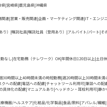
分県
宮崎県
鹿児島県
沖縄県
務関連
営業・販売関連
企画・マーケティング関連
IT・エンジ
あり）
嘱託社員
嘱託社員（登用あり）
アルバイト/パート
そ
転勤なし
在宅勤務（テレワーク）OK
年間休日120日以上
土日
週30時間以上40時間未満の時短勤務
週20時間以上30時間未
スクへの配慮
電話への配慮
チャットツール利用可
筆談への配
の具体化の配慮
マニュアルあり
ヘッドホン・耳栓利用可
静か
医療機器/ヘルスケア
化粧品/化学製品
食品/飲料
アパレル/繊維