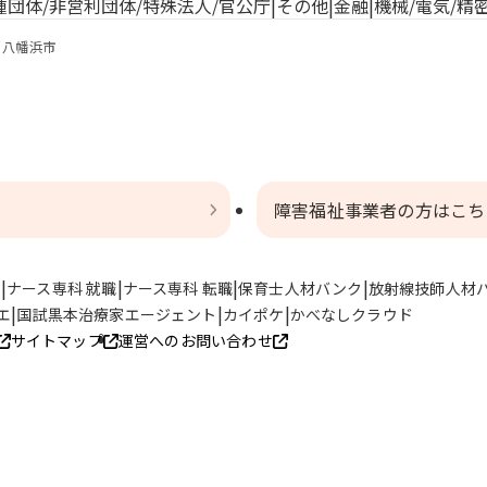
種団体/非営利団体/特殊法人/官公庁
その他
金融
機械/電気/精
八幡浜市
障害福祉事業者の方はこち
ト
ナース専科 就職
ナース専科 転職
保育士人材バンク
放射線技師人材
エ
国試黒本治療家エージェント
カイポケ
かべなしクラウド
サイトマップ
運営へのお問い合わせ