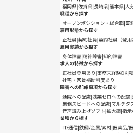
福岡県
佐賀県
長崎県
熊本県
大
職種から探す
オープンポジション・総合職
事
雇用形態から探す
正社員
契約社員
契約社員（登用
雇用実績から探す
身体障害
精神障害
知的障害
求人の特徴から探す
正社員登用あり
事務未経験OK
社宅・家賃補助制度あり
障害への配慮事項から探す
通院への配慮
残業ゼロへの配慮
業務スピードへの配慮
マルチタ
音声読み上げソフト
拡大鏡
指示
業種から探す
IT/通信
鉄鋼/金属/素材
医薬品/