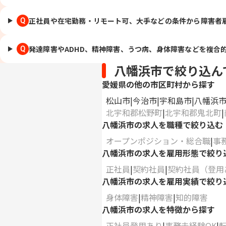
正社員や在宅勤務・リモート可、大手などの条件から障害者
Q
発達障害やADHD、精神障害、うつ病、身体障害などを複合
Q
八幡浜市で絞り込ん
愛媛県の他の市区町村から探す
松山市
今治市
宇和島市
八幡浜
北宇和郡松野町
北宇和郡鬼北町
八幡浜市の求人を職種で絞り込む
オープンポジション・総合職
事
八幡浜市の求人を雇用形態で絞り
正社員
契約社員
契約社員（登用
八幡浜市の求人を雇用実績で絞り
身体障害
精神障害
知的障害
八幡浜市の求人を特徴から探す
正社員登用あり
事務未経験OK