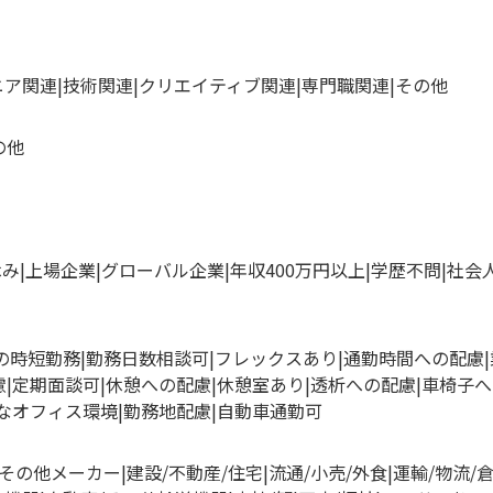
ニア関連
技術関連
クリエイティブ関連
専門職関連
その他
の他
休み
上場企業
グローバル企業
年収400万円以上
学歴不問
社会
満の時短勤務
勤務日数相談可
フレックスあり
通勤時間への配慮
慮
定期面談可
休憩への配慮
休憩室あり
透析への配慮
車椅子へ
なオフィス環境
勤務地配慮
自動車通勤可
その他メーカー
建設/不動産/住宅
流通/小売/外食
運輸/物流/