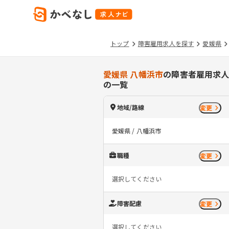
トップ
障害雇用求人を探す
愛媛県
愛媛県 八幡浜市
の障害者雇用求
の一覧
地域/路線
変更
愛媛県 / 八幡浜市
職種
変更
選択してください
障害配慮
変更
選択してください