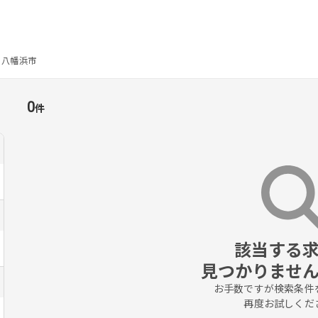
八幡浜市
人
0
件
該当する求
見つかりませ
お手数ですが検索条件を
再度お試しくだ