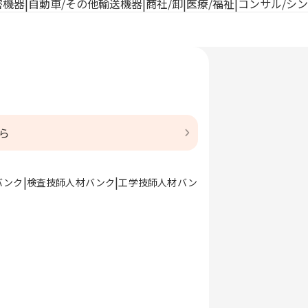
密機器
自動車/その他輸送機器
商社/卸
医療/福祉
コンサル/シ
ら
バンク
検査技師人材バンク
工学技師人材バン