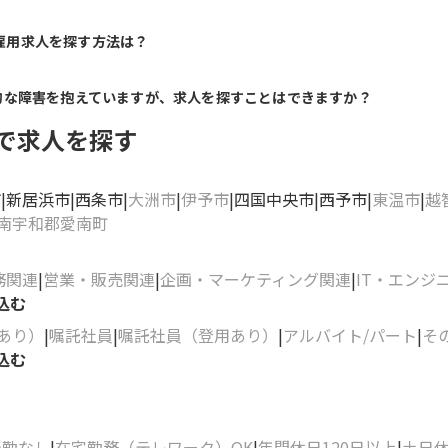
雇用求人を探す方法は？
的な障害を抱えていますが、求人を探すことはできますか？
で求人を探す
市
新居浜市
西条市
大洲市
伊予市
四国中央市
西予市
東温市
越
南宇和郡愛南町
務関連
営業・販売関連
企画・マーケティング関連
IT・エンジ
込む
あり）
嘱託社員
嘱託社員（登用あり）
アルバイト/パート
そ
込む
転勤なし
在宅勤務（テレワーク）OK
年間休日120日以上
土日