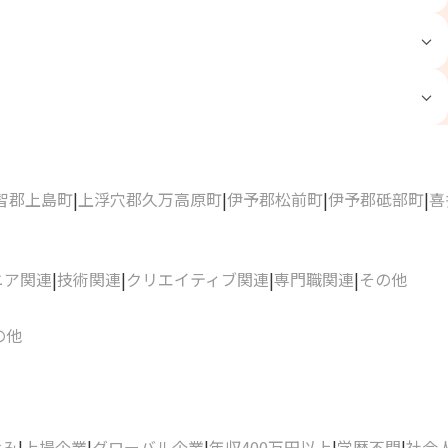
智郡上島町
上浮穴郡久万高原町
伊予郡松前町
伊予郡砥部町
喜
ニア関連
技術関連
クリエイティブ関連
専門職関連
その他
の他
休み
上場企業
グローバル企業
年収400万円以上
学歴不問
社会