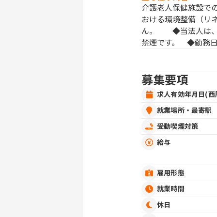
介護老人保健施設で
おける環境整備（リ
ん。 ◆当法人は、
禁煙です。 ◆勤務
募集要項
求人有効年月日(西
就業場所・最寄駅
受動喫煙対策
給与
雇用形態
就業時間
休日