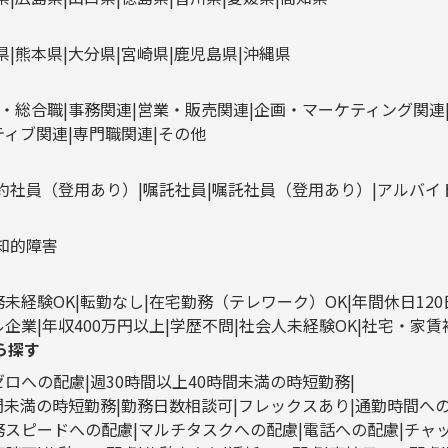
県
熊本県
大分県
宮崎県
鹿児島県
沖縄県
・総合職
事務関連
営業・販売関連
企画・マーケティング関連
ティブ関連
専門職関連
その他
約社員（登用あり）
嘱託社員
嘱託社員（登用あり）
アルバイ
知的障害
務未経験OK
転勤なし
在宅勤務（テレワーク）OK
年間休日12
ル企業
年収400万円以上
学歴不問
社会人未経験OK
社宅・家賃
ら探す
ゼロへの配慮
週30時間以上40時間未満の時短勤務
時間未満の時短勤務
勤務日数相談可
フレックスあり
通勤時間へ
務スピードへの配慮
マルチタスクへの配慮
電話への配慮
チャ