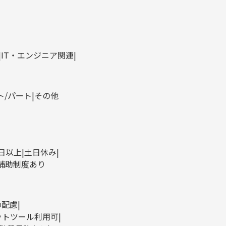
IT・エンジニア関連
ト/パート
その他
0日以上
土日休み
補助制度あり
の配慮
ットツール利用可