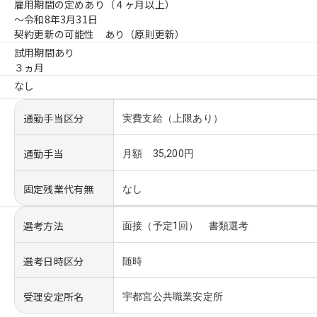
雇用期間の定めあり（４ヶ月以上）
〜令和8年3月31日
契約更新の可能性 あり（原則更新）
試用期間あり
３ヵ月
なし
通勤手当区分
実費支給（上限あり）
通勤手当
月額 35,200円
固定残業代有無
なし
選考方法
面接（予定1回） 書類選考
選考日時区分
随時
受理安定所名
宇都宮公共職業安定所