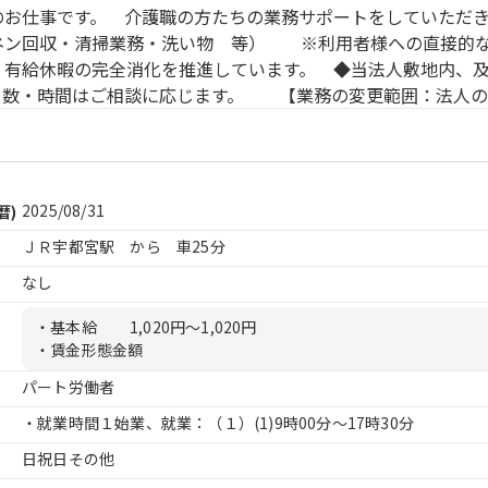
のお仕事です。 介護職の方たちの業務サポートをしていただ
ネン回収・清掃業務・洗い物 等） ※利用者様への直接的
有給休暇の完全消化を推進しています。 ◆当法人敷地内、及
日数・時間はご相談に応じます。 【業務の変更範囲：法人の
2025/08/31
暦)
ＪＲ宇都宮駅 から 車25分
なし
・基本給
1,020円〜1,020円
・賃金形態金額
パート労働者
・就業時間１始業、就業：（１）
(1)9時00分〜17時30分
日祝日その他