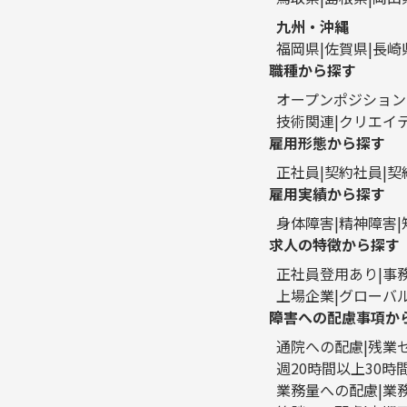
九州・沖縄
福岡県
佐賀県
長崎
職種から探す
オープンポジション
技術関連
クリエイ
雇用形態から探す
正社員
契約社員
契
雇用実績から探す
身体障害
精神障害
求人の特徴から探す
正社員登用あり
事
上場企業
グローバ
障害への配慮事項か
通院への配慮
残業
週20時間以上30
業務量への配慮
業