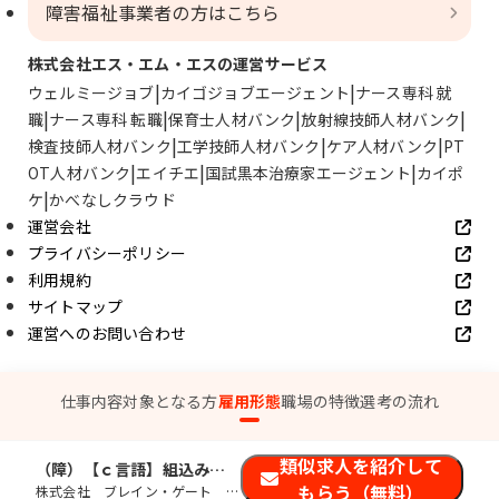
障害福祉事業者の方はこちら
株式会社エス・エム・エスの運営サービス
ウェルミージョブ
カイゴジョブエージェント
ナース専科 就
職
ナース専科 転職
保育士人材バンク
放射線技師人材バンク
検査技師人材バンク
工学技師人材バンク
ケア人材バンク
PT
OT人材バンク
エイチエ
国試黒本治療家エージェント
カイポ
ケ
かべなしクラウド
運営会社
プライバシーポリシー
利用規約
サイトマップ
運営へのお問い合わせ
© SMS Co., Ltd.
仕事内容
対象となる方
雇用形態
職場の特徴
選考の流れ
類似求人を紹介して
（障）【ｃ言語】組込みエンジニア【名古屋市】
もらう（無料）
株式会社 ブレイン・ゲート 名古屋本社