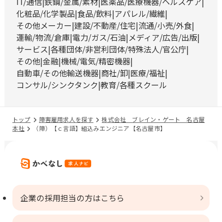
IT/通信
鉄鋼/金属/素材
医薬品/医療機器/ヘルスケア
化粧品/化学製品
食品/飲料
アパレル/繊維
その他メーカー
建設/不動産/住宅
流通/小売/外食
運輸/物流/倉庫
電力/ガス/石油
メディア/広告/出版
サービス
各種団体/非営利団体/特殊法人/官公庁
その他
金融
機械/電気/精密機器
自動車/その他輸送機器
商社/卸
医療/福祉
コンサル/シンクタンク
教育/各種スクール
トップ
障害雇用求人を探す
株式会社 ブレイン・ゲート 名古屋
本社
（障）【ｃ言語】組込みエンジニア【名古屋市】
企業の採用担当の方はこちら