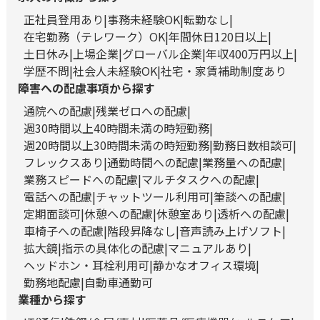
正社員登用あり
事務未経験OK
転勤なし
在宅勤務（テレワーク）OK
年間休日120日以上
土日休み
上場企業
グローバル企業
年収400万円以上
学歴不問
社会人未経験OK
社宅・家賃補助制度あり
障害への配慮事項から探す
通院への配慮
残業ゼロへの配慮
週30時間以上40時間未満の時短勤務
週20時間以上30時間未満の時短勤務
勤務日数相談可
フレックスあり
通勤時間への配慮
業務量への配慮
業務スピードへの配慮
マルチタスクへの配慮
電話への配慮
チャットツール利用可
筆談への配慮
定期面談可
休憩への配慮
休憩室あり
透析への配慮
車椅子への配慮
階段昇降なし
音声読み上げソフト
拡大鏡
指示の具体化の配慮
マニュアルあり
ヘッドホン・耳栓利用可
静かなオフィス環境
勤務地配慮
自動車通勤可
業種から探す