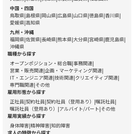
中国・四国
鳥取県
島根県
岡山県
広島県
山口県
徳島県
香川県
愛媛県
高知県
九州・沖縄
福岡県
佐賀県
長崎県
熊本県
大分県
宮崎県
鹿児島県
沖縄県
職種から探す
オープンポジション・総合職
事務関連
営業・販売関連
企画・マーケティング関連
IT・エンジニア関連
技術関連
クリエイティブ関連
専門職関連
その他
雇用形態から探す
正社員
契約社員
契約社員（登用あり）
嘱託社員
嘱託社員（登用あり）
アルバイト/パート
その他
雇用実績から探す
身体障害
精神障害
知的障害
求人の特徴から探す