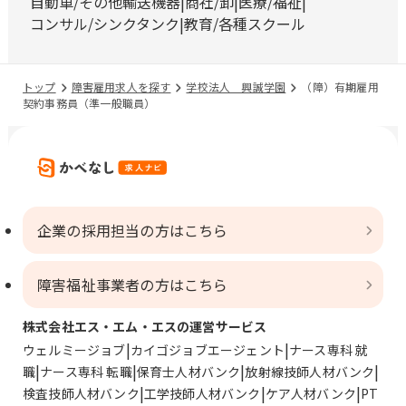
自動車/その他輸送機器
商社/卸
医療/福祉
コンサル/シンクタンク
教育/各種スクール
トップ
障害雇用求人を探す
学校法人 興誠学園
（障）有期雇用
契約事務員（準一般職員）
企業の採用担当の方はこちら
障害福祉事業者の方はこちら
株式会社エス・エム・エスの運営サービス
ウェルミージョブ
カイゴジョブエージェント
ナース専科 就
職
ナース専科 転職
保育士人材バンク
放射線技師人材バンク
検査技師人材バンク
工学技師人材バンク
ケア人材バンク
PT