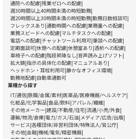
通院への配慮
残業ゼロへの配慮
週30時間以上40時間未満の時短勤務
週20時間以上30時間未満の時短勤務
勤務日数相談可
フレックスあり
通勤時間への配慮
業務量への配慮
業務スピードへの配慮
マルチタスクへの配慮
電話への配慮
チャットツール利用可
筆談への配慮
定期面談可
休憩への配慮
休憩室あり
透析への配慮
車椅子への配慮
階段昇降なし
音声読み上げソフト
拡大鏡
指示の具体化の配慮
マニュアルあり
ヘッドホン・耳栓利用可
静かなオフィス環境
勤務地配慮
自動車通勤可
業種から探す
IT/通信
鉄鋼/金属/素材
医薬品/医療機器/ヘルスケア
化粧品/化学製品
食品/飲料
アパレル/繊維
その他メーカー
建設/不動産/住宅
流通/小売/外食
運輸/物流/倉庫
電力/ガス/石油
メディア/広告/出版
サービス
各種団体/非営利団体/特殊法人/官公庁
その他
金融
機械/電気/精密機器