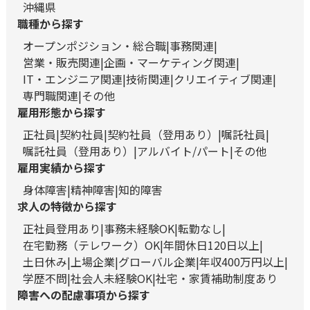
沖縄県
職種から探す
オープンポジション・総合職
事務関連
営業・販売関連
企画・マーケティング関連
IT・エンジニア関連
技術関連
クリエイティブ関連
専門職関連
その他
雇用形態から探す
正社員
契約社員
契約社員（登用あり）
嘱託社員
嘱託社員（登用あり）
アルバイト/パート
その他
雇用実績から探す
身体障害
精神障害
知的障害
求人の特徴から探す
正社員登用あり
事務未経験OK
転勤なし
在宅勤務（テレワーク）OK
年間休日120日以上
土日休み
上場企業
グローバル企業
年収400万円以上
学歴不問
社会人未経験OK
社宅・家賃補助制度あり
障害への配慮事項から探す