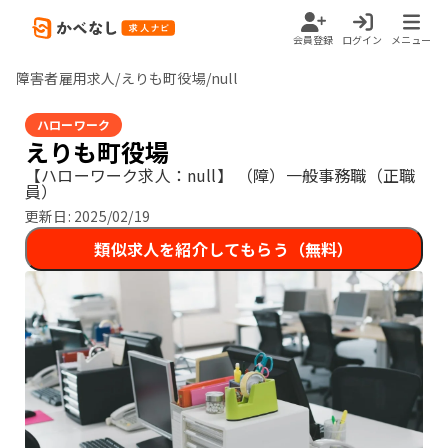
会員登録
ログイン
メニュー
障害者雇用求人/えりも町役場/null
ハローワーク
えりも町役場
【ハローワーク求人：null】
（障）一般事務職（正職
員）
更新日:
2025/02/19
類似求人を紹介してもらう（無料）