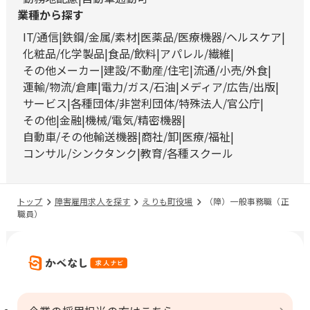
業種から探す
IT/通信
鉄鋼/金属/素材
医薬品/医療機器/ヘルスケア
化粧品/化学製品
食品/飲料
アパレル/繊維
その他メーカー
建設/不動産/住宅
流通/小売/外食
運輸/物流/倉庫
電力/ガス/石油
メディア/広告/出版
サービス
各種団体/非営利団体/特殊法人/官公庁
その他
金融
機械/電気/精密機器
自動車/その他輸送機器
商社/卸
医療/福祉
コンサル/シンクタンク
教育/各種スクール
トップ
障害雇用求人を探す
えりも町役場
（障）一般事務職（正
職員）