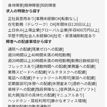
身体障害
精神障害
知的障害
求人の特徴から探す
正社員登用あり
事務未経験OK
転勤なし
在宅勤務（テレワーク）OK
年間休日120日以上
土日休み
上場企業
グローバル企業
年収400万円以上
学歴不問
社会人未経験OK
社宅・家賃補助制度あり
障害への配慮事項から探す
通院への配慮
残業ゼロへの配慮
週30時間以上40時間未満の時短勤務
週20時間以上30時間未満の時短勤務
勤務日数相談可
フレックスあり
通勤時間への配慮
業務量への配慮
業務スピードへの配慮
マルチタスクへの配慮
電話への配慮
チャットツール利用可
筆談への配慮
定期面談可
休憩への配慮
休憩室あり
透析への配慮
車椅子への配慮
階段昇降なし
音声読み上げソフト
拡大鏡
指示の具体化の配慮
マニュアルあり
ヘッドホン・耳栓利用可
静かなオフィス環境
勤務地配慮
自動車通勤可