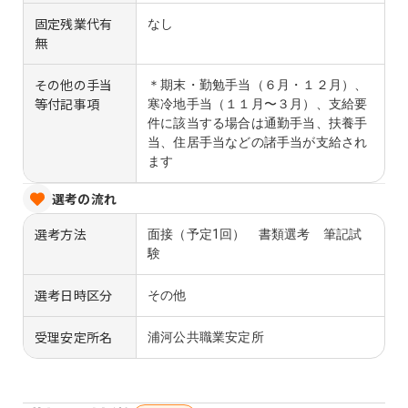
固定残業代有
なし
無
その他の手当
＊期末・勤勉手当（６月・１２月）、
等付記事項
寒冷地手当（１１月〜３月）、支給要
件に該当する場合は通勤手当、扶養手
当、住居手当などの諸手当が支給され
ます
選考の流れ
選考方法
面接（予定1回） 書類選考 筆記試
験
選考日時区分
その他
受理安定所名
浦河公共職業安定所