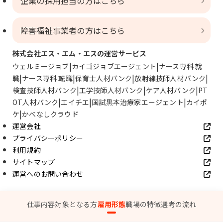
企業の採用担当の方はこちら
障害福祉事業者の方はこちら
株式会社エス・エム・エスの運営サービス
ウェルミージョブ
カイゴジョブエージェント
ナース専科 就
職
ナース専科 転職
保育士人材バンク
放射線技師人材バンク
検査技師人材バンク
工学技師人材バンク
ケア人材バンク
PT
OT人材バンク
エイチエ
国試黒本治療家エージェント
カイポ
ケ
かべなしクラウド
運営会社
プライバシーポリシー
利用規約
サイトマップ
運営へのお問い合わせ
© SMS Co., Ltd.
仕事内容
対象となる方
雇用形態
職場の特徴
選考の流れ