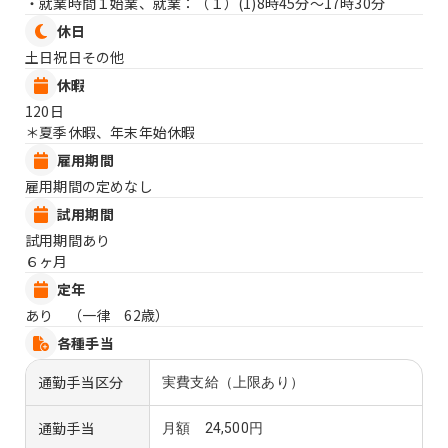
・就業時間１始業、就業：（１）
(1)8時45分〜17時30分
休日
土日祝日その他
休暇
120日
＊夏季休暇、年末年始休暇
雇用期間
雇用期間の定めなし
試用期間
試用期間あり
６ヶ月
定年
あり （一律 62歳）
各種手当
通勤手当区分
実費支給（上限あり）
通勤手当
月額 24,500円