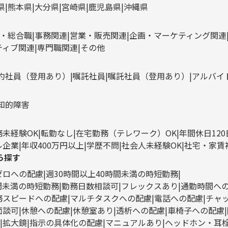
県
熊本県
大分県
宮崎県
鹿児島県
沖縄県
・総合職
事務関連
営業・販売関連
企画・マーケティング関連
ティブ関連
専門職関連
その他
約社員（登用あり）
嘱託社員
嘱託社員（登用あり）
アルバイ
知的障害
務未経験OK
転勤なし
在宅勤務（テレワーク）OK
年間休日12
ル企業
年収400万円以上
学歴不問
社会人未経験OK
社宅・家賃
ら探す
ゼロへの配慮
週30時間以上40時間未満の時短勤務
時間未満の時短勤務
勤務日数相談可
フレックスあり
通勤時間へ
務スピードへの配慮
マルチタスクへの配慮
電話への配慮
チャ
面談可
休憩への配慮
休憩室あり
透析への配慮
車椅子への配慮
拡大鏡
指示の具体化の配慮
マニュアルあり
ヘッドホン・耳