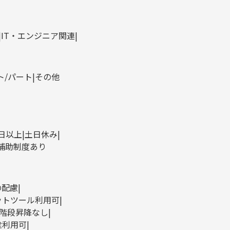
IT・エンジニア関連
ト/パート
その他
0日以上
土日休み
補助制度あり
の配慮
ットツール利用可
階段昇降なし
栓利用可