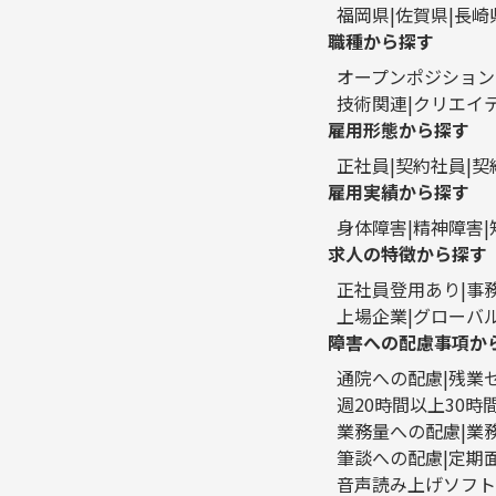
福岡県
佐賀県
長崎
職種から探す
オープンポジション
技術関連
クリエイ
雇用形態から探す
正社員
契約社員
契
雇用実績から探す
身体障害
精神障害
求人の特徴から探す
正社員登用あり
事
上場企業
グローバ
障害への配慮事項か
通院への配慮
残業
週20時間以上30
業務量への配慮
業
筆談への配慮
定期
音声読み上げソフト