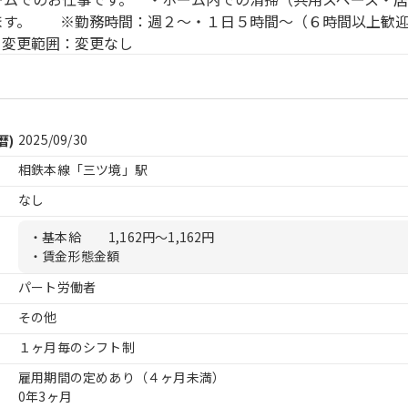
す。 ※勤務時間：週２〜・１日５時間〜（６時間以上歓
 変更範囲：変更なし
2025/09/30
暦)
相鉄本線「三ツ境」駅
なし
・基本給
1,162円〜1,162円
・賃金形態金額
パート労働者
その他
１ヶ月毎のシフト制
雇用期間の定めあり（４ヶ月未満）
0年3ヶ月