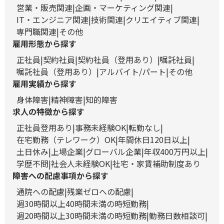
営業・販売関連
企画・マーケティング関連
IT・エンジニア関連
技術関連
クリエイティブ関連
専門職関連
その他
雇用形態から探す
正社員
契約社員
契約社員（登用あり）
嘱託社員
嘱託社員（登用あり）
アルバイト/パート
その他
雇用実績から探す
身体障害
精神障害
知的障害
求人の特徴から探す
正社員登用あり
事務未経験OK
転勤なし
在宅勤務（テレワーク）OK
年間休日120日以上
土日休み
上場企業
グローバル企業
年収400万円以上
学歴不問
社会人未経験OK
社宅・家賃補助制度あり
障害への配慮事項から探す
通院への配慮
残業ゼロへの配慮
週30時間以上40時間未満の時短勤務
週20時間以上30時間未満の時短勤務
勤務日数相談可