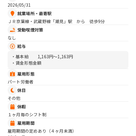
2026/05/31
就業場所・最寄駅
ＪＲ京葉線・武蔵野線「潮見」駅 から 徒歩9分
受動喫煙対策
なし
給与
・基本給
1,163円〜1,163円
・賃金形態金額
雇用形態
パート労働者
休日
その他
休暇
１ヶ月毎のシフト制
雇用期間
雇用期間の定めあり（４ヶ月未満）