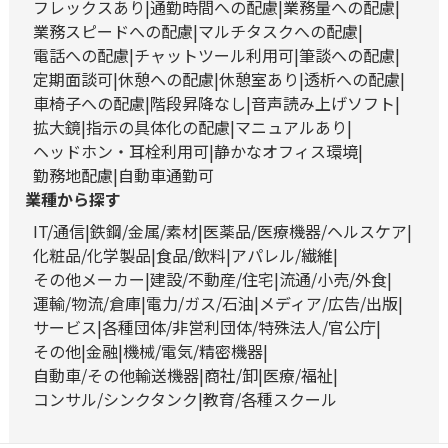
フレックスあり
通勤時間への配慮
業務量への配慮
業務スピードへの配慮
マルチタスクへの配慮
電話への配慮
チャットツール利用可
筆談への配慮
定期面談可
休憩への配慮
休憩室あり
透析への配慮
車椅子への配慮
階段昇降なし
音声読み上げソフト
拡大鏡
指示の具体化の配慮
マニュアルあり
ヘッドホン・耳栓利用可
静かなオフィス環境
勤務地配慮
自動車通勤可
業種から探す
IT/通信
鉄鋼/金属/素材
医薬品/医療機器/ヘルスケア
化粧品/化学製品
食品/飲料
アパレル/繊維
その他メーカー
建設/不動産/住宅
流通/小売/外食
運輸/物流/倉庫
電力/ガス/石油
メディア/広告/出版
サービス
各種団体/非営利団体/特殊法人/官公庁
その他
金融
機械/電気/精密機器
自動車/その他輸送機器
商社/卸
医療/福祉
コンサル/シンクタンク
教育/各種スクール