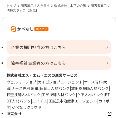
トップ
障害雇用求人を探す
株式会社 木下の介護
障害者雇用：
清掃スタッフ【潮見】
企業の採用担当の方はこちら
障害福祉事業者の方はこちら
株式会社エス・エム・エスの運営サービス
ウェルミージョブ
カイゴジョブエージェント
ナース専科 就
職
ナース専科 転職
保育士人材バンク
放射線技師人材バンク
検査技師人材バンク
工学技師人材バンク
ケア人材バンク
PT
OT人材バンク
エイチエ
国試黒本治療家エージェント
カイポ
ケ
かべなしクラウド
運営会社