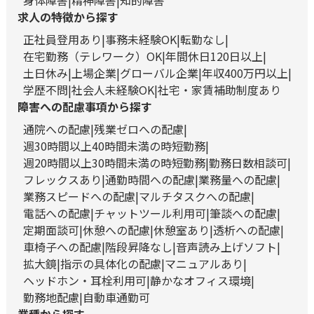
身体障害
精神障害
知的障害
求人の特徴から探す
正社員登用あり
事務未経験OK
転勤なし
在宅勤務（テレワーク）OK
年間休日120日以上
土日休み
上場企業
グローバル企業
年収400万円以上
学歴不問
社会人未経験OK
社宅・家賃補助制度あり
障害への配慮事項から探す
通院への配慮
残業ゼロへの配慮
週30時間以上40時間未満の時短勤務
週20時間以上30時間未満の時短勤務
勤務日数相談可
フレックスあり
通勤時間への配慮
業務量への配慮
業務スピードへの配慮
マルチタスクへの配慮
電話への配慮
チャットツール利用可
筆談への配慮
定期面談可
休憩への配慮
休憩室あり
透析への配慮
車椅子への配慮
階段昇降なし
音声読み上げソフト
拡大鏡
指示の具体化の配慮
マニュアルあり
ヘッドホン・耳栓利用可
静かなオフィス環境
勤務地配慮
自動車通勤可