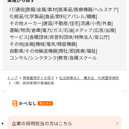
業種から探す
IT/通信
鉄鋼/金属/素材
医薬品/医療機器/ヘルスケア
化粧品/化学製品
食品/飲料
アパレル/繊維
その他メーカー
建設/不動産/住宅
流通/小売/外食
運輸/物流/倉庫
電力/ガス/石油
メディア/広告/出版
サービス
各種団体/非営利団体/特殊法人/官公庁
その他
金融
機械/電気/精密機器
自動車/その他輸送機器
商社/卸
医療/福祉
コンサル/シンクタンク
教育/各種スクール
トップ
障害雇用求人を探す
社会医療法人 蘭友会 札幌里塚病院
（障）医師事務作業補助者
企業の採用担当の方はこちら