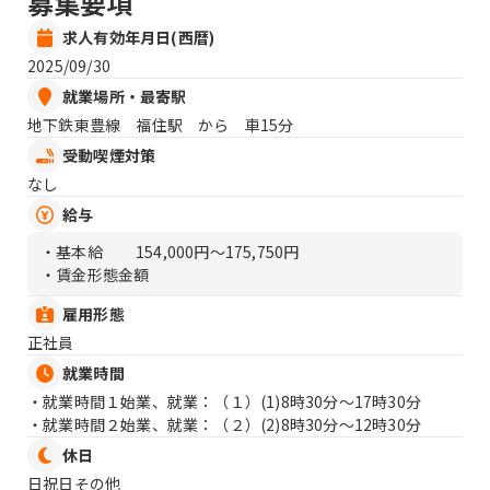
募集要項
求人有効年月日(西暦)
2025/09/30
就業場所・最寄駅
地下鉄東豊線 福住駅 から 車15分
受動喫煙対策
なし
給与
・基本給
154,000円〜175,750円
・賃金形態金額
雇用形態
正社員
就業時間
・就業時間１始業、就業：（１）
(1)8時30分〜17時30分
・就業時間２始業、就業：（２）
(2)8時30分〜12時30分
休日
日祝日その他