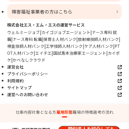
障害福祉事業者の方はこちら
株式会社エス・エム・エスの運営サービス
ウェルミージョブ
カイゴジョブエージェント
ナース専科 就
職
ナース専科 転職
保育士人材バンク
放射線技師人材バンク
検査技師人材バンク
工学技師人材バンク
ケア人材バンク
PT
OT人材バンク
エイチエ
国試黒本治療家エージェント
カイポ
ケ
かべなしクラウド
運営会社
プライバシーポリシー
利用規約
サイトマップ
運営へのお問い合わせ
© SMS Co., Ltd.
仕事内容
対象となる方
雇用形態
職場の特徴
選考の流れ
類似求人を紹介しても