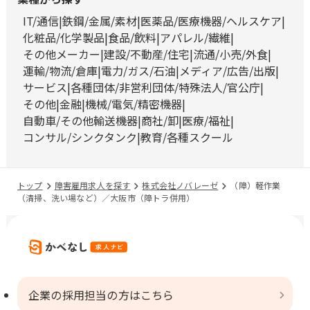
IT/通信
鉄鋼/金属/素材
医薬品/医療機器/ヘルスケア
化粧品/化学製品
食品/飲料
アパレル/繊維
その他メーカー
建設/不動産/住宅
流通/小売/外食
運輸/物流/倉庫
電力/ガス/石油
メディア/広告/出版
サービス
各種団体/非営利団体/特殊法人/官公庁
その他
金融
機械/電気/精密機器
自動車/その他輸送機器
商社/卸
医療/福祉
コンサル/シンクタンク
教育/各種スクール
トップ
障害雇用求人を探す
株式会社ノバレーゼ
（障）軽作業
（清掃、洗い場など）／大阪市（障トラ併用）
企業の採用担当の方はこちら