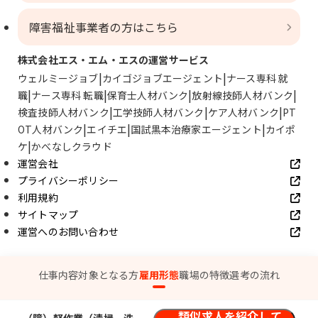
障害福祉事業者の方はこちら
株式会社エス・エム・エスの運営サービス
ウェルミージョブ
カイゴジョブエージェント
ナース専科 就
職
ナース専科 転職
保育士人材バンク
放射線技師人材バンク
検査技師人材バンク
工学技師人材バンク
ケア人材バンク
PT
OT人材バンク
エイチエ
国試黒本治療家エージェント
カイポ
ケ
かべなしクラウド
運営会社
プライバシーポリシー
利用規約
サイトマップ
運営へのお問い合わせ
© SMS Co., Ltd.
仕事内容
対象となる方
雇用形態
職場の特徴
選考の流れ
類似求人を紹介して
（障）軽作業（清掃、洗い場など）／大阪市（障トラ併用）