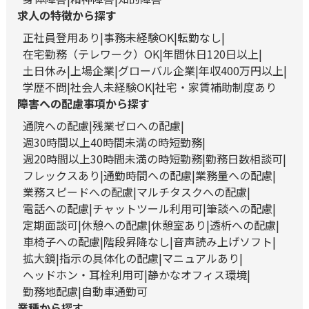
求人の特徴から探す
正社員登用あり
事務未経験OK
転勤なし
在宅勤務（テレワーク）OK
年間休日120日以上
土日休み
上場企業
グローバル企業
年収400万円以上
学歴不問
社会人未経験OK
社宅・家賃補助制度あり
障害への配慮事項から探す
通院への配慮
残業ゼロへの配慮
週30時間以上40時間未満の時短勤務
週20時間以上30時間未満の時短勤務
勤務日数相談可
フレックスあり
通勤時間への配慮
業務量への配慮
業務スピードへの配慮
マルチタスクへの配慮
電話への配慮
チャットツール利用可
筆談への配慮
定期面談可
休憩への配慮
休憩室あり
透析への配慮
車椅子への配慮
階段昇降なし
音声読み上げソフト
拡大鏡
指示の具体化の配慮
マニュアルあり
ヘッドホン・耳栓利用可
静かなオフィス環境
勤務地配慮
自動車通勤可
業種から探す