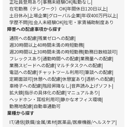
正社員登用あり
事務未経験OK
転勤なし
在宅勤務（テレワーク）OK
年間休日120日以上
土日休み
上場企業
グローバル企業
年収400万円以上
学歴不問
社会人未経験OK
社宅・家賃補助制度あり
障害への配慮事項から探す
通院への配慮
残業ゼロへの配慮
週30時間以上40時間未満の時短勤務
週20時間以上30時間未満の時短勤務
勤務日数相談可
フレックスあり
通勤時間への配慮
業務量への配慮
業務スピードへの配慮
マルチタスクへの配慮
電話への配慮
チャットツール利用可
筆談への配慮
定期面談可
休憩への配慮
休憩室あり
透析への配慮
車椅子への配慮
階段昇降なし
音声読み上げソフト
拡大鏡
指示の具体化の配慮
マニュアルあり
ヘッドホン・耳栓利用可
静かなオフィス環境
勤務地配慮
自動車通勤可
業種から探す
IT/通信
鉄鋼/金属/素材
医薬品/医療機器/ヘルスケア