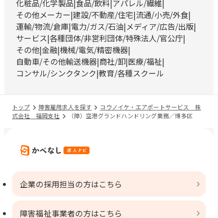
化粧品/化学製品
食品/飲料
アパレル/繊維
その他メーカー
建設/不動産/住宅
流通/小売/外食
運輸/物流/倉庫
電力/ガス/石油
メディア/広告/出版
サービス
各種団体/非営利団体/特殊法人/官公庁
その他
金融
機械/電気/精密機器
自動車/その他輸送機器
商社/卸
医療/福祉
コンサル/シンクタンク
教育/各種スクール
トップ
障害雇用求人を探す
コウノイケ・エアポートサービス 株
式会社 福岡支社
（障）空港グランドハンドリング業務／博多区
企業の採用担当の方はこちら
障害福祉事業者の方はこちら