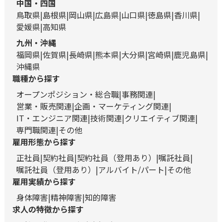
中国・四国
鳥取県
島根県
岡山県
広島県
山口県
徳島県
香川県
愛媛県
高知県
九州・沖縄
福岡県
佐賀県
長崎県
熊本県
大分県
宮崎県
鹿児島県
沖縄県
職種から探す
オープンポジション・総合職
事務関連
営業・販売関連
企画・マーケティング関連
IT・エンジニア関連
技術関連
クリエイティブ関連
専門職関連
その他
雇用形態から探す
正社員
契約社員
契約社員（登用あり）
嘱託社員
嘱託社員（登用あり）
アルバイト/パート
その他
雇用実績から探す
身体障害
精神障害
知的障害
求人の特徴から探す