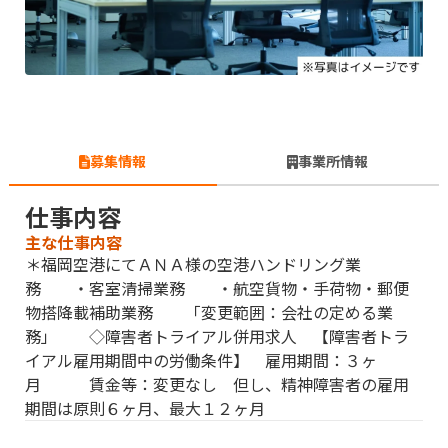
募集情報
事業所情報
仕事内容
主な仕事内容
＊福岡空港にてＡＮＡ様の空港ハンドリング業
務 ・客室清掃業務 ・航空貨物・手荷物・郵便
物搭降載補助業務 「変更範囲：会社の定める業
務」 ◇障害者トライアル併用求人 【障害者トラ
イアル雇用期間中の労働条件】 雇用期間：３ヶ
月 賃金等：変更なし 但し、精神障害者の雇用
期間は原則６ヶ月、最大１２ヶ月