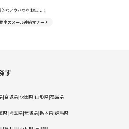
践的なノウハウをお伝え！
動中のメール連絡マナー
探す
県
宮城県
秋田県
山形県
福島県
葉県
埼玉県
茨城県
栃木県
群馬県
県
福井県
山梨県
長野県