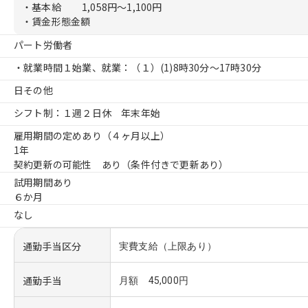
・基本給
1,058円〜1,100円
・賃金形態金額
パート労働者
・就業時間１始業、就業：（１）
(1)8時30分〜17時30分
日その他
シフト制：１週２日休 年末年始
雇用期間の定めあり（４ヶ月以上）
1年
契約更新の可能性 あり（条件付きで更新あり）
試用期間あり
６か月
なし
通勤手当区分
実費支給（上限あり）
通勤手当
月額 45,000円