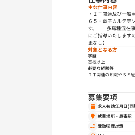
主な仕事内容
・ＩＴ関連及び一般
６５・電子カルテ等
す。 多職種混在事
にご指導いたしま
更なし】
対象となる方
学歴
高校以上
必要な経験等
ＩＴ関連の知識やＳＥ
募集要項
求人有効年月日(西
就業場所・最寄駅
受動喫煙対策