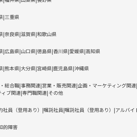
県
三重県
県
奈良県
滋賀県
和歌山県
県
広島県
山口県
徳島県
香川県
愛媛県
高知県
県
熊本県
大分県
宮崎県
鹿児島県
沖縄県
・総合職
事務関連
営業・販売関連
企画・マーケティング関連
ティブ関連
専門職関連
その他
約社員（登用あり）
嘱託社員
嘱託社員（登用あり）
アルバイ
知的障害