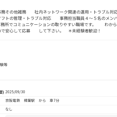
事務その他雑務 社内ネットワーク関連の運用・トラブル対
ソフトの管理・トラブル対応 事務担当職員４〜５名のメン
務所でコミュニケーションの取りやすい職場です。 わから
すので安心して応募 して下さい。 ＊未経験者歓迎！ 
経験等
2025/09/30
暦)
京阪電鉄 樟葉駅 から 車7分
なし