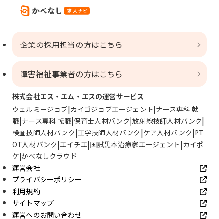
企業の採用担当の方はこちら
障害福祉事業者の方はこちら
株式会社エス・エム・エスの運営サービス
ウェルミージョブ
カイゴジョブエージェント
ナース専科 就
職
ナース専科 転職
保育士人材バンク
放射線技師人材バンク
検査技師人材バンク
工学技師人材バンク
ケア人材バンク
PT
OT人材バンク
エイチエ
国試黒本治療家エージェント
カイポ
ケ
かべなしクラウド
運営会社
プライバシーポリシー
利用規約
サイトマップ
運営へのお問い合わせ