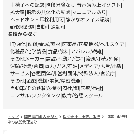
車椅子への配慮
階段昇降なし
音声読み上げソフト
拡大鏡
指示の具体化の配慮
マニュアルあり
ヘッドホン・耳栓利用可
静かなオフィス環境
勤務地配慮
自動車通勤可
業種から探す
IT/通信
鉄鋼/金属/素材
医薬品/医療機器/ヘルスケア
化粧品/化学製品
食品/飲料
アパレル/繊維
その他メーカー
建設/不動産/住宅
流通/小売/外食
運輸/物流/倉庫
電力/ガス/石油
メディア/広告/出版
サービス
各種団体/非営利団体/特殊法人/官公庁
その他
金融
機械/電気/精密機器
自動車/その他輸送機器
商社/卸
医療/福祉
コンサル/シンクタンク
教育/各種スクール
トップ
障害雇用求人を探す
株式会社 神奈川銀行
（障）銀行建
物の施設管理業務