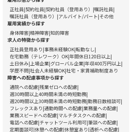
正社員
契約社員
契約社員（登用あり）
嘱託社員
嘱託社員（登用あり）
アルバイト/パート
その他
雇用実績から探す
身体障害
精神障害
知的障害
求人の特徴から探す
正社員登用あり
事務未経験OK
転勤なし
在宅勤務（テレワーク）OK
年間休日120日以上
土日休み
上場企業
グローバル企業
年収400万円以上
学歴不問
社会人未経験OK
社宅・家賃補助制度あり
障害への配慮事項から探す
通院への配慮
残業ゼロへの配慮
週30時間以上40時間未満の時短勤務
週20時間以上30時間未満の時短勤務
勤務日数相談可
フレックスあり
通勤時間への配慮
業務量への配慮
業務スピードへの配慮
マルチタスクへの配慮
電話への配慮
チャットツール利用可
筆談への配慮
定期面談可
休憩への配慮
休憩室あり
透析への配慮