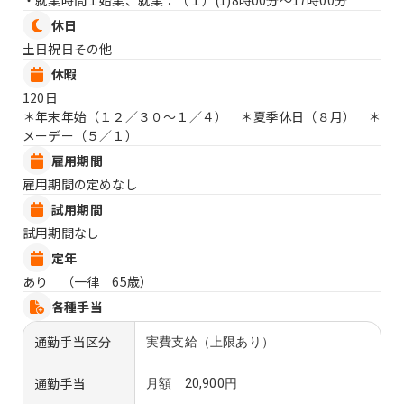
・就業時間１始業、就業：（１）
(1)8時00分〜17時00分
休日
土日祝日その他
休暇
120日
＊年末年始（１２／３０〜１／４） ＊夏季休日（８月） ＊
メーデー（５／１）
雇用期間
雇用期間の定めなし
試用期間
試用期間なし
定年
あり （一律 65歳）
各種手当
通勤手当区分
実費支給（上限あり）
通勤手当
月額 20,900円