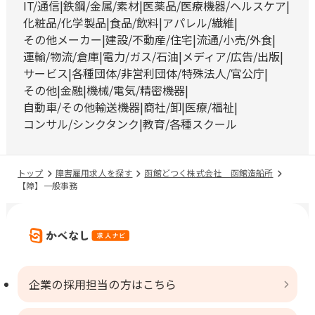
IT/通信
鉄鋼/金属/素材
医薬品/医療機器/ヘルスケア
化粧品/化学製品
食品/飲料
アパレル/繊維
その他メーカー
建設/不動産/住宅
流通/小売/外食
運輸/物流/倉庫
電力/ガス/石油
メディア/広告/出版
サービス
各種団体/非営利団体/特殊法人/官公庁
その他
金融
機械/電気/精密機器
自動車/その他輸送機器
商社/卸
医療/福祉
コンサル/シンクタンク
教育/各種スクール
トップ
障害雇用求人を探す
函館どつく株式会社 函館造船所
【障】一般事務
企業の採用担当の方はこちら