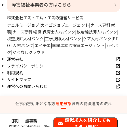
障害福祉事業者の方はこちら
株式会社エス・エム・エスの運営サービス
ウェルミージョブ
カイゴジョブエージェント
ナース専科 就
職
ナース専科 転職
保育士人材バンク
放射線技師人材バンク
検査技師人材バンク
工学技師人材バンク
ケア人材バンク
PT
OT人材バンク
エイチエ
国試黒本治療家エージェント
カイポ
ケ
かべなしクラウド
運営会社
プライバシーポリシー
利用規約
サイトマップ
運営へのお問い合わせ
© SMS Co., Ltd.
仕事内容
対象となる方
雇用形態
職場の特徴
選考の流れ
類似求人を紹介しても
【障】一般事務
らう（無料）
函館どつく株式会社 函館造船所