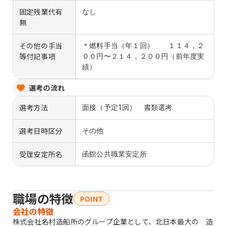
固定残業代有
なし
無
その他の手当
＊燃料手当（年１回） １１４，２
等付記事項
００円〜２１４，２００円（前年度実
績）
選考の流れ
選考方法
面接（予定1回） 書類選考
選考日時区分
その他
受理安定所名
函館公共職業安定所
職場の特徴
POINT
会社の特徴
株式会社名村造船所のグループ企業として、北日本最大の 造