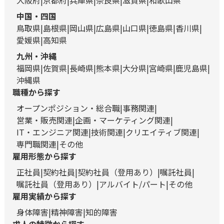
大阪府
京都府
兵庫県
奈良県
滋賀県
和歌山県
中国・四国
鳥取県
島根県
岡山県
広島県
山口県
徳島県
香川県
愛媛県
高知県
九州・沖縄
福岡県
佐賀県
長崎県
熊本県
大分県
宮崎県
鹿児島県
沖縄県
職種から探す
オープンポジション・総合職
事務関連
営業・販売関連
企画・マーケティング関連
IT・エンジニア関連
技術関連
クリエイティブ関連
専門職関連
その他
雇用形態から探す
正社員
契約社員
契約社員（登用あり）
嘱託社員
嘱託社員（登用あり）
アルバイト/パート
その他
雇用実績から探す
身体障害
精神障害
知的障害