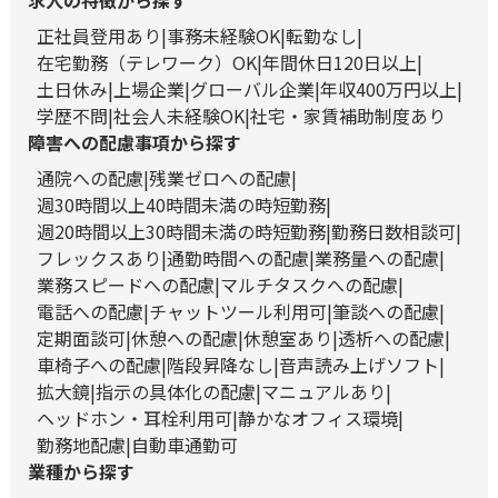
求人の特徴から探す
正社員登用あり
事務未経験OK
転勤なし
在宅勤務（テレワーク）OK
年間休日120日以上
土日休み
上場企業
グローバル企業
年収400万円以上
学歴不問
社会人未経験OK
社宅・家賃補助制度あり
障害への配慮事項から探す
通院への配慮
残業ゼロへの配慮
週30時間以上40時間未満の時短勤務
週20時間以上30時間未満の時短勤務
勤務日数相談可
フレックスあり
通勤時間への配慮
業務量への配慮
業務スピードへの配慮
マルチタスクへの配慮
電話への配慮
チャットツール利用可
筆談への配慮
定期面談可
休憩への配慮
休憩室あり
透析への配慮
車椅子への配慮
階段昇降なし
音声読み上げソフト
拡大鏡
指示の具体化の配慮
マニュアルあり
ヘッドホン・耳栓利用可
静かなオフィス環境
勤務地配慮
自動車通勤可
業種から探す