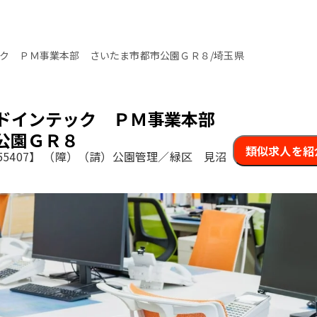
ク ＰＭ事業本部 さいたま市都市公園ＧＲ８/埼玉県
ルドインテック ＰＭ事業本部
公園ＧＲ８
類似求人を紹
5407】
（障）（請）公園管理／緑区 見沼