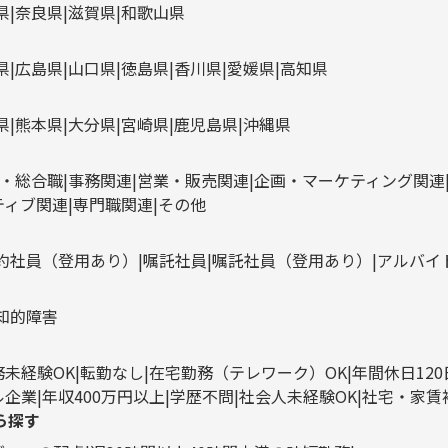
県
奈良県
滋賀県
和歌山県
県
広島県
山口県
徳島県
香川県
愛媛県
高知県
県
熊本県
大分県
宮崎県
鹿児島県
沖縄県
・総合職
事務関連
営業・販売関連
企画・マーケティング関連
ティブ関連
専門職関連
その他
約社員（登用あり）
嘱託社員
嘱託社員（登用あり）
アルバイ
知的障害
務未経験OK
転勤なし
在宅勤務（テレワーク）OK
年間休日12
ル企業
年収400万円以上
学歴不問
社会人未経験OK
社宅・家賃
ら探す