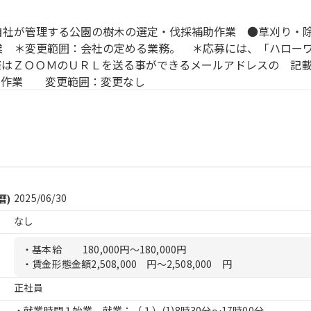
自社が管理する公園の樹木の選定・伐採補助作業 ●草刈り・
業 ＊変更範囲：会社の定める業務。 ＊応募には、「ハロー
際はＺＯＯＭのＵＲＬを送る事ができるメールアドレスの 記
の作業 変更範囲：変更なし
2025/06/30
暦)
なし
・基本給
180,000円〜180,000円
・賃金形態金額
2,508,000 円〜2,508,000 円
正社員
・就業時間１始業、就業：（１）
(1)8時30分〜17時00分