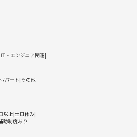
IT・エンジニア関連
ト/パート
その他
0日以上
土日休み
補助制度あり