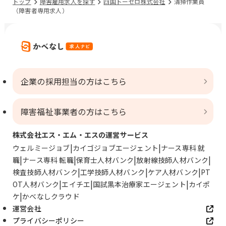
トップ
障害雇用求人を探す
四国トーセロ株式会社
清掃作業員
（障害者専用求人）
企業の採用担当の方はこちら
障害福祉事業者の方はこちら
株式会社エス・エム・エスの運営サービス
ウェルミージョブ
カイゴジョブエージェント
ナース専科 就
職
ナース専科 転職
保育士人材バンク
放射線技師人材バンク
検査技師人材バンク
工学技師人材バンク
ケア人材バンク
PT
OT人材バンク
エイチエ
国試黒本治療家エージェント
カイポ
ケ
かべなしクラウド
運営会社
プライバシーポリシー