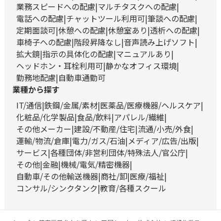
業務スピードへの配慮
マルチタスクへの配慮
電話への配慮
チャットツール利用可
筆談への配慮
定期面談可
休憩への配慮
休憩室あり
透析への配慮
車椅子への配慮
階段昇降なし
音声読み上げソフト
拡大鏡
指示の具体化の配慮
マニュアルあり
ヘッドホン・耳栓利用可
静かなオフィス環境
勤務地配慮
自動車通勤可
業種から探す
IT/通信
鉄鋼/金属/素材
医薬品/医療機器/ヘルスケア
化粧品/化学製品
食品/飲料
アパレル/繊維
その他メーカー
建設/不動産/住宅
流通/小売/外食
運輸/物流/倉庫
電力/ガス/石油
メディア/広告/出版
サービス
各種団体/非営利団体/特殊法人/官公庁
その他
金融
機械/電気/精密機器
自動車/その他輸送機器
商社/卸
医療/福祉
コンサル/シンクタンク
教育/各種スクール