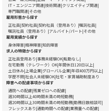
IT・エンジニア関連
技術関連
クリエイティブ関連
専門職関連
その他
雇用形態から探す
正社員
契約社員
契約社員（登用あり）
嘱託社員
嘱託社員（登用あり）
アルバイト/パート
その他
雇用実績から探す
身体障害
精神障害
知的障害
求人の特徴から探す
正社員登用あり
事務未経験OK
転勤なし
在宅勤務（テレワーク）OK
年間休日120日以上
土日休み
上場企業
グローバル企業
年収400万円以上
学歴不問
社会人未経験OK
社宅・家賃補助制度あり
障害への配慮事項から探す
通院への配慮
残業ゼロへの配慮
週30時間以上40時間未満の時短勤務
週20時間以上30時間未満の時短勤務
勤務日数相談可
フレックスあり
通勤時間への配慮
業務量への配慮