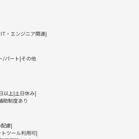
IT・エンジニア関連
ト/パート
その他
0日以上
土日休み
補助制度あり
の配慮
ットツール利用可