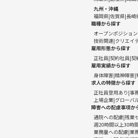
九州・沖縄
福岡県
佐賀県
長崎
職種から探す
オープンポジション
技術関連
クリエイ
雇用形態から探す
正社員
契約社員
契
雇用実績から探す
身体障害
精神障害
求人の特徴から探す
正社員登用あり
事
上場企業
グローバ
障害への配慮事項か
通院への配慮
残業
週20時間以上30
業務量への配慮
業