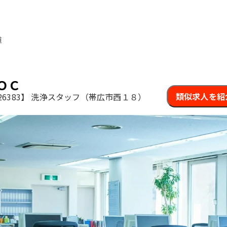
道
ＯＣ
類似求人を紹
6383】
洗浄スタッフ（帯広市西１８）