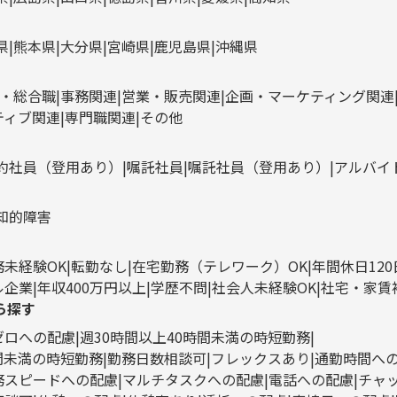
県
熊本県
大分県
宮崎県
鹿児島県
沖縄県
・総合職
事務関連
営業・販売関連
企画・マーケティング関連
ティブ関連
専門職関連
その他
約社員（登用あり）
嘱託社員
嘱託社員（登用あり）
アルバイ
知的障害
務未経験OK
転勤なし
在宅勤務（テレワーク）OK
年間休日12
ル企業
年収400万円以上
学歴不問
社会人未経験OK
社宅・家賃
ら探す
ゼロへの配慮
週30時間以上40時間未満の時短勤務
時間未満の時短勤務
勤務日数相談可
フレックスあり
通勤時間へ
務スピードへの配慮
マルチタスクへの配慮
電話への配慮
チャ