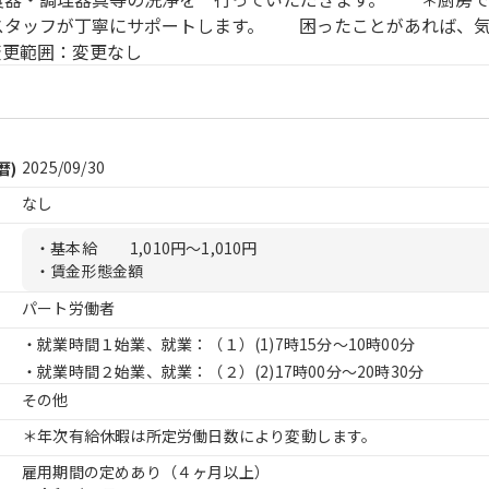
タッフが丁寧にサポートします。 困ったことがあれば、気
変更範囲：変更なし
2025/09/30
暦)
なし
・基本給
1,010円〜1,010円
・賃金形態金額
パート労働者
・就業時間１始業、就業：（１）
(1)7時15分〜10時00分
・就業時間２始業、就業：（２）
(2)17時00分〜20時30分
その他
＊年次有給休暇は所定労働日数により変動します。
雇用期間の定めあり（４ヶ月以上）