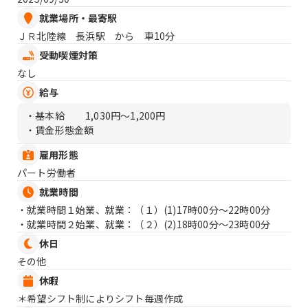
就業場所・最寄駅
ＪＲ北陸線 長浜駅 から 車10分
受動喫煙対策
なし
給与
・基本給
1,030円〜1,200円
・賃金形態金額
雇用形態
パート労働者
就業時間
・就業時間１始業、就業：（１）
(1)17時00分〜22時00分
・就業時間２始業、就業：（２）
(2)18時00分〜23時00分
休日
その他
休暇
＊希望シフト制によりシフト毎週作成