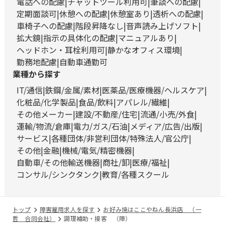
電話への配慮
チャットツール利用可
筆談への配慮
定期面談可
休憩への配慮
休憩室あり
透析への配慮
車椅子への配慮
階段昇降なし
音声読み上げソフト
拡大鏡
指示の具体化の配慮
マニュアルあり
ヘッドホン・耳栓利用可
静かなオフィス環境
勤務地配慮
自動車通勤可
業種から探す
IT/通信
鉄鋼/金属/素材
医薬品/医療機器/ヘルスケア
化粧品/化学製品
食品/飲料
アパレル/繊維
その他メーカー
建設/不動産/住宅
流通/小売/外食
運輸/物流/倉庫
電力/ガス/石油
メディア/広告/出版
サービス
各種団体/非営利団体/特殊法人/官公庁
その他
金融
機械/電気/精密機器
自動車/その他輸送機器
商社/卸
医療/福祉
コンサル/シンクタンク
教育/各種スクール
トップ
障害雇用求人を探す
お好み焼はここやねん長浜店 （一
哲 合同会社）
調理補助・接客 （障）