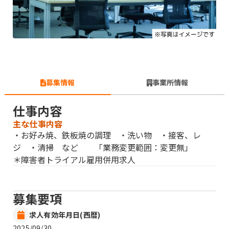
募集情報
事業所情報
仕事内容
主な仕事内容
・お好み焼、鉄板焼の調理 ・洗い物 ・接客、レ
ジ ・清掃 など 「業務変更範囲：変更無」
＊障害者トライアル雇用併用求人
募集要項
求人有効年月日(西暦)
2025/09/30