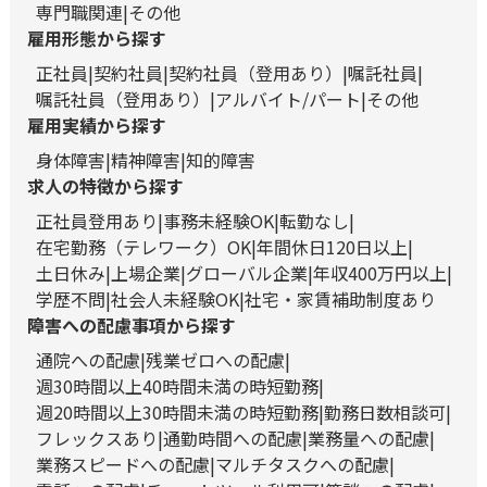
専門職関連
その他
雇用形態から探す
正社員
契約社員
契約社員（登用あり）
嘱託社員
嘱託社員（登用あり）
アルバイト/パート
その他
雇用実績から探す
身体障害
精神障害
知的障害
求人の特徴から探す
正社員登用あり
事務未経験OK
転勤なし
在宅勤務（テレワーク）OK
年間休日120日以上
土日休み
上場企業
グローバル企業
年収400万円以上
学歴不問
社会人未経験OK
社宅・家賃補助制度あり
障害への配慮事項から探す
通院への配慮
残業ゼロへの配慮
週30時間以上40時間未満の時短勤務
週20時間以上30時間未満の時短勤務
勤務日数相談可
フレックスあり
通勤時間への配慮
業務量への配慮
業務スピードへの配慮
マルチタスクへの配慮