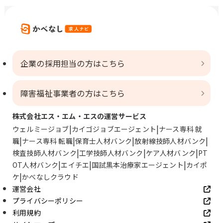
企業の採用担当の方はこちら
障害福祉事業者の方はこちら
株式会社エス・エム・エスの運営サービス
ウェルミージョブ
カイゴジョブエージェント
ナース専科 就
職
ナース専科 転職
保育士人材バンク
放射線技師人材バンク
検査技師人材バンク
工学技師人材バンク
ケア人材バンク
PT
OT人材バンク
エイチエ
国試黒本治療家エージェント
カイポ
ケ
かべなしクラウド
運営会社
プライバシーポリシー
利用規約