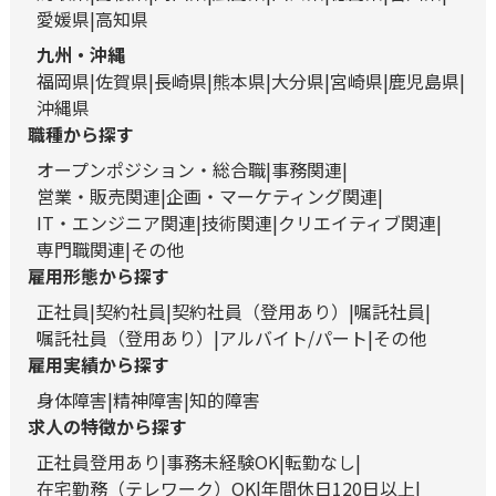
愛媛県
高知県
九州・沖縄
福岡県
佐賀県
長崎県
熊本県
大分県
宮崎県
鹿児島県
沖縄県
職種から探す
オープンポジション・総合職
事務関連
営業・販売関連
企画・マーケティング関連
IT・エンジニア関連
技術関連
クリエイティブ関連
専門職関連
その他
雇用形態から探す
正社員
契約社員
契約社員（登用あり）
嘱託社員
嘱託社員（登用あり）
アルバイト/パート
その他
雇用実績から探す
身体障害
精神障害
知的障害
求人の特徴から探す
正社員登用あり
事務未経験OK
転勤なし
在宅勤務（テレワーク）OK
年間休日120日以上