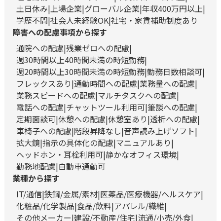
土日休み
上場企業
グローバル企業
年収400万円以上
学歴不問
社会人未経験OK
社宅・家賃補助制度あり
障害への配慮事項から探す
通院への配慮
残業ゼロへの配慮
週30時間以上40時間未満の時短勤務
週20時間以上30時間未満の時短勤務
勤務日数相談可
フレックスあり
通勤時間への配慮
業務量への配慮
業務スピードへの配慮
マルチタスクへの配慮
電話への配慮
チャットツール利用可
筆談への配慮
定期面談可
休憩への配慮
休憩室あり
透析への配慮
車椅子への配慮
階段昇降なし
音声読み上げソフト
拡大鏡
指示の具体化の配慮
マニュアルあり
ヘッドホン・耳栓利用可
静かなオフィス環境
勤務地配慮
自動車通勤可
業種から探す
IT/通信
鉄鋼/金属/素材
医薬品/医療機器/ヘルスケア
化粧品/化学製品
食品/飲料
アパレル/繊維
その他メーカー
建設/不動産/住宅
流通/小売/外食