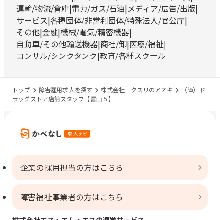
運輸/物流/倉庫
電力/ガス/石油
メディア/広告/出版
サービス
各種団体/非営利団体/特殊法人/官公庁
その他
金融
機械/電気/精密機器
自動車/その他輸送機器
商社/卸
医療/福祉
コンサル/シンクタンク
教育/各種スクール
トップ
障害雇用求人を探す
株式会社 クスリのアオキ
（障）ド
ラッグストア店舗スタッフ【富山５】
企業の採用担当の方はこちら
障害福祉事業者の方はこちら
株式会社エス・エム・エスの運営サービス