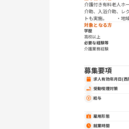
介護付き有料老人ホ
介助、入浴介助、レ
トも実施。 ・地
対象となる方
学歴
高校以上
必要な経験等
介護業務経験
募集要項
求人有効年月日(西
受動喫煙対策
給与
雇用形態
就業時間