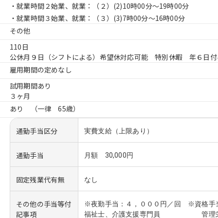
・就業時間２始業、就業：（２）
(2)10時00分〜19時00分
・就業時間３始業、就業：（３）
(3)7時00分〜16時00分
その他
110日
公休月９日（シフトによる）希望休対応可能 特別休暇 年６日付
雇用期間の定めなし
試用期間あり
３ヶ月
あり （一律 65歳）
通勤手当区分
実費支給（上限あり）
通勤手当
月額 30,000円
固定残業代有無
なし
その他の手当等付
※夜勤手当：４，０００円／回 ※資格手
記事項
福祉士、介護支援専門員 管理栄養