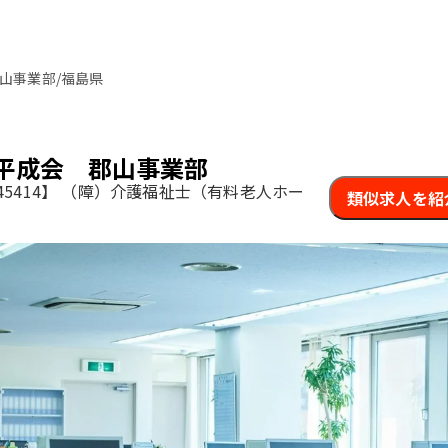
山事業部/福島県
平成会 郡山事業部
5414】
（障）介護福祉士（有料老人ホー
類似求人を紹