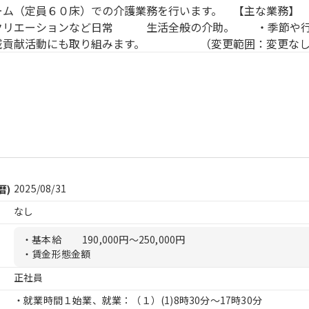
ーム（定員６０床）での介護業務を行います。 【主な業務】
クリエーションなど日常 生活全般の介助。 ・季節や行
域貢献活動にも取り組みます。 （変更範囲：変更なし
2025/08/31
暦)
なし
・基本給
190,000円〜250,000円
・賃金形態金額
正社員
・就業時間１始業、就業：（１）
(1)8時30分〜17時30分