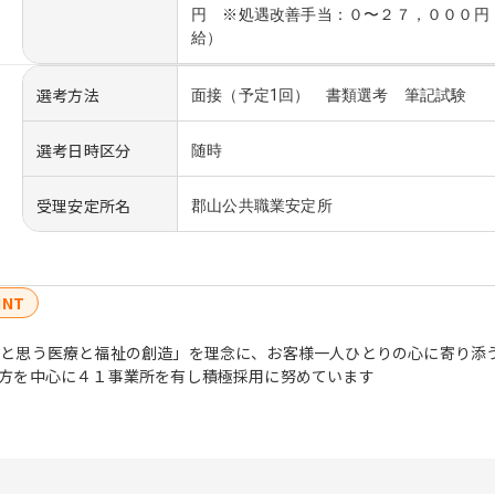
円 ※処遇改善手当：０〜２７，０００円
給）
選考方法
面接（予定1回） 書類選考 筆記試験
選考日時区分
随時
受理安定所名
郡山公共職業安定所
INT
いと思う医療と福祉の創造」を理念に、お客様一人ひとりの心に寄り添
方を中心に４１事業所を有し積極採用に努めています