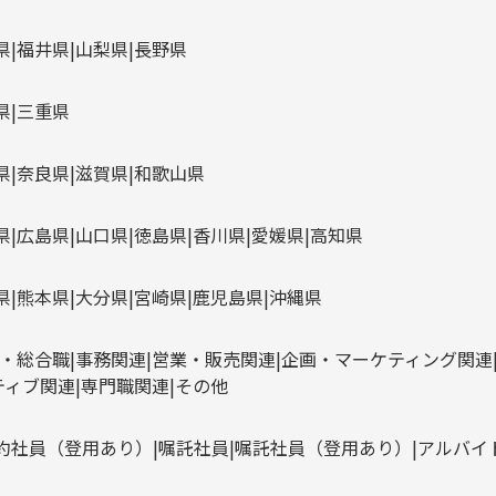
県
福井県
山梨県
長野県
県
三重県
県
奈良県
滋賀県
和歌山県
県
広島県
山口県
徳島県
香川県
愛媛県
高知県
県
熊本県
大分県
宮崎県
鹿児島県
沖縄県
・総合職
事務関連
営業・販売関連
企画・マーケティング関連
ティブ関連
専門職関連
その他
約社員（登用あり）
嘱託社員
嘱託社員（登用あり）
アルバイ