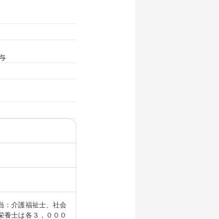
与
当：介護福祉士、社会
士は各３，０００