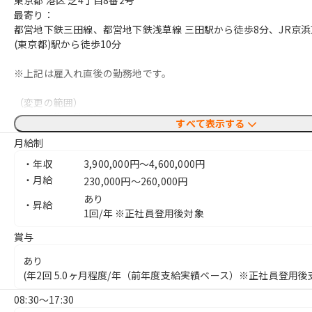
東京都 港区 芝4丁目8番2号
最寄り：
都営地下鉄三田線、都営地下鉄浅草線 三田駅から徒歩8分、JR京浜
(東京都)駅から徒歩10分
※上記は雇入れ直後の勤務地です。
（変更の範囲）
雇入れ直後の勤務地と同じ
すべて表示する
最寄駅
月給制
三田、田町
・年収
3,900,000円〜4,600,000円
・月給
230,000円〜260,000円
あり
・昇給
1回/年 ※正社員登用後対象
賞与
あり
(年2回 5.0ヶ月程度/年（前年度支給実績ベース）※正社員登用後
08:30〜17:30