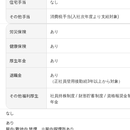
住宅手当
なし
その他手当
消費税手当(入社次年度より支給対象)
労災保険
あり
健康保険
あり
厚生年金
あり
退職金
あり
（正社員登用後勤続3年以上から対象）
その他福利厚生
社員持株制度 / 財形貯蓄制度 / 資格報奨金
年金
なし
あり
屋内/敷地内 禁煙 ※屋内喫煙所あり