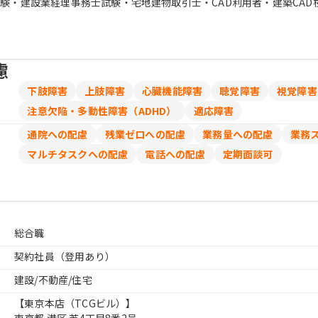
験・建設業経理事務士試験・宅地建物取引士・CAD利用者・建築CAD
慮
下肢障害
上肢障害
心臓機能障害
聴覚障害
視覚障害
注意欠陥・多動性障害（ADHD）
適応障害
通院への配慮
残業ゼロへの配慮
業務量への配慮
業務
マルチタスクへの配慮
電話への配慮
定期面談可
総合職
契約社員（登用あり）
建設/不動産/住宅
【東京本店（TCGビル）】