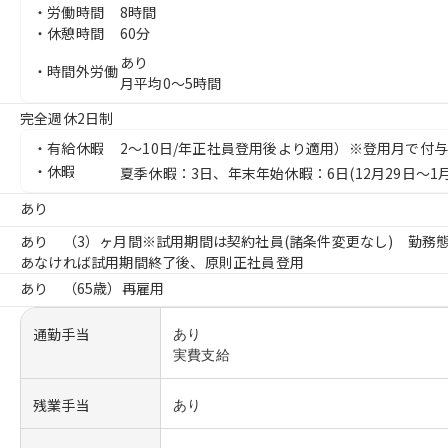
・労働時間
8時間
・休憩時間
60
分
あり
・時間外労働
月平均0～5時間
完全週休2日制
・有給休暇
2～10日/年正社員登用後より適用）※登用月で付
・休暇
夏季休暇：3日、年末年始休暇：6日(12月29日～1月
あり
あり （3）ヶ月間※試用期間は契約社員(諸条件変更なし) 勤務
あなければ試用期間終了後、原則正社員登用
あり （65歳）再雇用
通勤手当
あり
実費支給
残業手当
あり