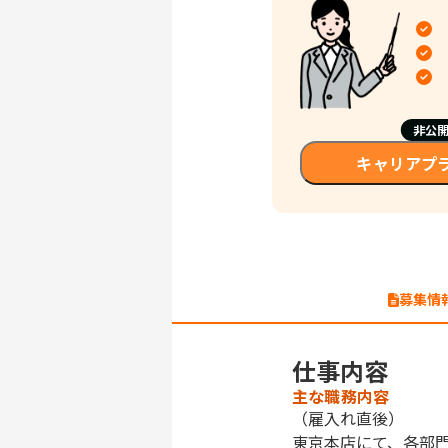
非公
キャリアプ
募集情
仕事内容
主な職務内容
（雇入れ直後）
東京本店にて、各部