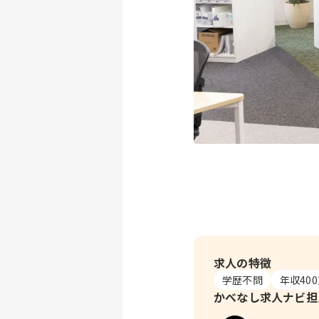
求人の特徴
学歴不問
年収40
かべなし求人ナビ
担