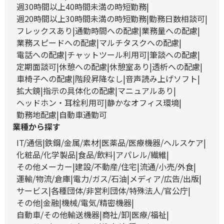
週30時間以上40時間未満の時短勤務
週20時間以上30時間未満の時短勤務
勤務日数相談可
フレックスあり
通勤時間への配慮
業務量への配慮
業務スピードへの配慮
マルチタスクへの配慮
電話への配慮
チャットツール利用可
筆談への配慮
定期面談可
休憩への配慮
休憩室あり
透析への配慮
車椅子への配慮
階段昇降なし
音声読み上げソフト
拡大鏡
指示の具体化の配慮
マニュアルあり
ヘッドホン・耳栓利用可
静かなオフィス環境
勤務地配慮
自動車通勤可
業種から探す
IT/通信
鉄鋼/金属/素材
医薬品/医療機器/ヘルスケア
化粧品/化学製品
食品/飲料
アパレル/繊維
その他メーカー
建設/不動産/住宅
流通/小売/外食
運輸/物流/倉庫
電力/ガス/石油
メディア/広告/出版
サービス
各種団体/非営利団体/特殊法人/官公庁
その他
金融
機械/電気/精密機器
自動車/その他輸送機器
商社/卸
医療/福祉