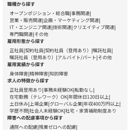
職種から探す
オープンポジション・総合職
事務関連
営業・販売関連
企画・マーケティング関連
IT・エンジニア関連
技術関連
クリエイティブ関連
専門職関連
その他
雇用形態から探す
正社員
契約社員
契約社員（登用あり）
嘱託社員
嘱託社員（登用あり）
アルバイト/パート
その他
雇用実績から探す
身体障害
精神障害
知的障害
求人の特徴から探す
正社員登用あり
事務未経験OK
転勤なし
在宅勤務（テレワーク）OK
年間休日120日以上
土日休み
上場企業
グローバル企業
年収400万円以上
学歴不問
社会人未経験OK
社宅・家賃補助制度あり
障害への配慮事項から探す
通院への配慮
残業ゼロへの配慮