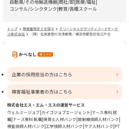
自動車/その他輸送機器
商社/卸
医療/福祉
コンサル/シンクタンク
教育/各種スクール
トップ
障害雇用求人を探す
グリーンホスピタリティフードサービ
ス株式会社
（障）社員食堂の洗浄業務／横浜市都筑区佐江戸北
企業の採用担当の方はこちら
障害福祉事業者の方はこちら
株式会社エス・エム・エスの運営サービス
ウェルミージョブ
カイゴジョブエージェント
ナース専科 就
職
ナース専科 転職
保育士人材バンク
放射線技師人材バンク
検査技師人材バンク
工学技師人材バンク
ケア人材バンク
PT