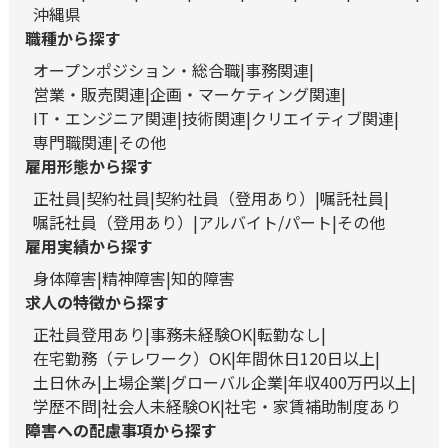
沖縄県
職種から探す
オープンポジション・総合職
事務関連
営業・販売関連
企画・マーケティング関連
IT・エンジニア関連
技術関連
クリエイティブ関連
専門職関連
その他
雇用形態から探す
正社員
契約社員
契約社員（登用あり）
嘱託社員
嘱託社員（登用あり）
アルバイト/パート
その他
雇用実績から探す
身体障害
精神障害
知的障害
求人の特徴から探す
正社員登用あり
事務未経験OK
転勤なし
在宅勤務（テレワーク）OK
年間休日120日以上
土日休み
上場企業
グローバル企業
年収400万円以上
学歴不問
社会人未経験OK
社宅・家賃補助制度あり
障害への配慮事項から探す