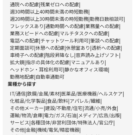
通院への配慮
残業ゼロへの配慮
週30時間以上40時間未満の時短勤務
週20時間以上30時間未満の時短勤務
勤務日数相談可
フレックスあり
通勤時間への配慮
業務量への配慮
業務スピードへの配慮
マルチタスクへの配慮
電話への配慮
チャットツール利用可
筆談への配慮
定期面談可
休憩への配慮
休憩室あり
透析への配慮
車椅子への配慮
階段昇降なし
音声読み上げソフト
拡大鏡
指示の具体化の配慮
マニュアルあり
ヘッドホン・耳栓利用可
静かなオフィス環境
勤務地配慮
自動車通勤可
業種から探す
IT/通信
鉄鋼/金属/素材
医薬品/医療機器/ヘルスケア
化粧品/化学製品
食品/飲料
アパレル/繊維
その他メーカー
建設/不動産/住宅
流通/小売/外食
運輸/物流/倉庫
電力/ガス/石油
メディア/広告/出版
サービス
各種団体/非営利団体/特殊法人/官公庁
その他
金融
機械/電気/精密機器