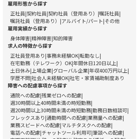
雇用形態から探す
正社員
契約社員
契約社員（登用あり）
嘱託社員
嘱託社員（登用あり）
アルバイト/パート
その他
雇用実績から探す
身体障害
精神障害
知的障害
求人の特徴から探す
正社員登用あり
事務未経験OK
転勤なし
在宅勤務（テレワーク）OK
年間休日120日以上
土日休み
上場企業
グローバル企業
年収400万円以上
学歴不問
社会人未経験OK
社宅・家賃補助制度あり
障害への配慮事項から探す
通院への配慮
残業ゼロへの配慮
週30時間以上40時間未満の時短勤務
週20時間以上30時間未満の時短勤務
勤務日数相談可
フレックスあり
通勤時間への配慮
業務量への配慮
業務スピードへの配慮
マルチタスクへの配慮
電話への配慮
チャットツール利用可
筆談への配慮