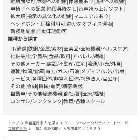
定期面談可
休憩への配慮
休憩室あり
透析への配慮
車椅子への配慮
階段昇降なし
音声読み上げソフト
拡大鏡
指示の具体化の配慮
マニュアルあり
ヘッドホン・耳栓利用可
静かなオフィス環境
勤務地配慮
自動車通勤可
業種から探す
IT/通信
鉄鋼/金属/素材
医薬品/医療機器/ヘルスケア
化粧品/化学製品
食品/飲料
アパレル/繊維
その他メーカー
建設/不動産/住宅
流通/小売/外食
運輸/物流/倉庫
電力/ガス/石油
メディア/広告/出版
サービス
各種団体/非営利団体/特殊法人/官公庁
その他
金融
機械/電気/精密機器
自動車/その他輸送機器
商社/卸
医療/福祉
コンサル/シンクタンク
教育/各種スクール
トップ
障害雇用求人を探す
グリーンホスピタリティフードサービ
ス株式会社
（障）調理補助／大阪市北区／２９２０