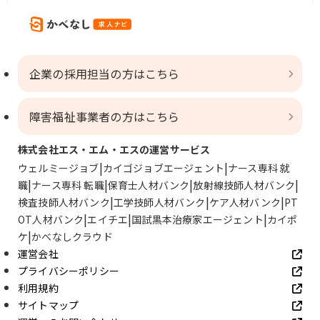
企業の採用担当の方はこちら
障害福祉事業者の方はこちら
株式会社エス・エム・エスの運営サービス
ウェルミージョブ
カイゴジョブエージェント
ナース専科 就
職
ナース専科 転職
保育士人材バンク
放射線技師人材バンク
検査技師人材バンク
工学技師人材バンク
ケア人材バンク
PT
OT人材バンク
エイチエ
国試黒本治療家エージェント
カイポ
ケ
かべなしクラウド
運営会社
プライバシーポリシー
利用規約
サイトマップ