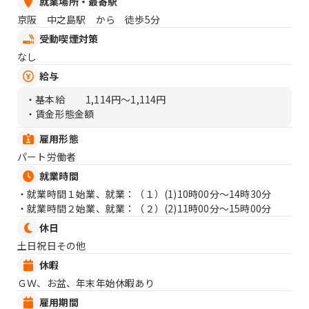
就業場所・最寄駅
京阪 中之島駅 から 徒歩5分
受動喫煙対策
なし
給与
・基本給
1,114円〜1,114円
・賃金形態金額
雇用形態
パート労働者
就業時間
・就業時間１始業、就業：（１）
(1)10時00分〜14時30分
・就業時間２始業、就業：（２）
(2)11時00分〜15時00分
休日
土日祝日その他
休暇
ＧＷ、お盆、年末年始休暇あり
雇用期間